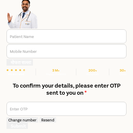
Patient Name
Mobile Number
मोफत सल्ला
3 M+
200+
30+
We are rated
Happy Patients
Hospitals
Cities
To confirm your details, please enter OTP
sent to you on
*
Enter OTP
Change number
Resend
Submit