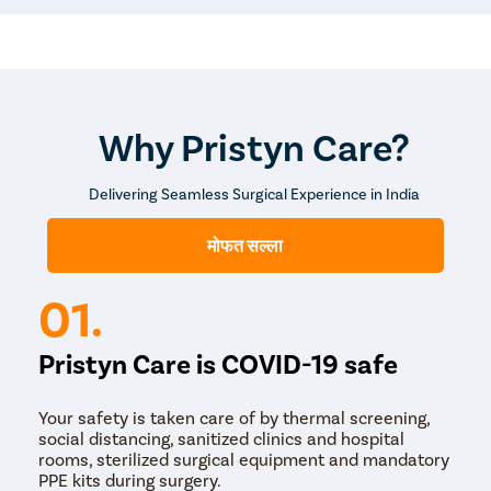
कोलोनोस्कोपी ही अशी प्रक्रिया आहे ज्यामध्ये डॉक्टर शेवटी कॅमेरा
जोडलेल्या ट्यूबच्या साहाय्याने आतड्याच्या आत पाहतो. हे डॉक्टरांना गुदा
फिस्टुलाचे निदान करण्यास मदत करते.
फिस्टुला स्वतःच बरा होत नाही आणि सहसा औषधोपचाराने दूर होत नाही.
त्यामुळे, फिस्टुलावर उपचार करण्यासाठी शस्त्रक्रिया महत्त्वाची आहे.
Why Pristyn Care?
फिस्टुलासाठी लेझर शस्त्रक्रिया ही कमीत कमी आक्रमक प्रक्रिया
आहे. सर्जन फिस्टुला ट्रॅक्टमध्ये लेसर प्रोब घालतो, लेसर फिस्टुला टिश्यू
Delivering Seamless Surgical Experience in India
नष्ट करतो आणि ट्रॅक्ट बंद करतो. उपचार ही 30-40 मिनिटांची प्रक्रिया
आहे. शिवाय, पुनर्प्राप्तीचा कालावधी देखील पारंपारिक शस्त्रक्रिया
प्रक्रियेपेक्षा कमी असतो.
मोफत सल्ला
01.
Pristyn Care is COVID-19 safe
Your safety is taken care of by thermal screening,
social distancing, sanitized clinics and hospital
rooms, sterilized surgical equipment and mandatory
PPE kits during surgery.