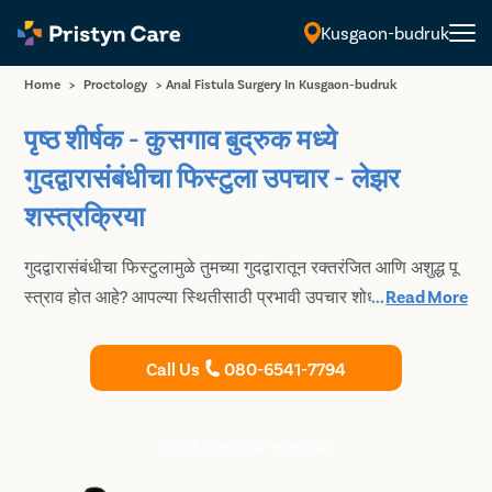
Kusgaon-budruk
मराठी
Home
>
Proctology
>
Anal Fistula Surgery In Kusgaon-budruk
पृष्ठ शीर्षक - कुसगाव बुद्रुक मध्ये
गुदद्वारासंबंधीचा फिस्टुला उपचार - लेझर
शस्त्रक्रिया
गुदद्वारासंबंधीचा फिस्टुलामुळे तुमच्या गुदद्वारातून रक्तरंजित आणि अशुद्ध पू
स्त्राव होत आहे? आपल्या स्थितीसाठी प्रभावी उपचार शोधत आहात?
...
Read More
तुमच्या वेदनादायक गुदद्वारासंबंधीचा फिस्टुलापासून मुक्त होण्यासाठी
तपशीलवार सल्लामसलत आणि प्रगत लेसर शस्त्रक्रियेसाठी कुसगाव
Call Us
080-6541-7794
बुद्रुक मधील उच्च प्रशिक्षित आणि अनुभवी एनोरेक्टल सर्जनचा सल्ला
घ्या.
मोफत डॉक्टरांचा सल्ला घ्या