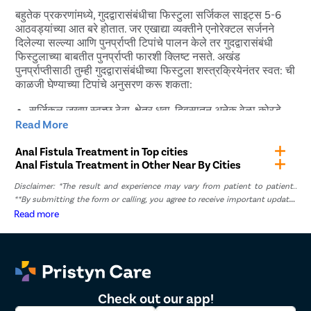
सामान्यपणे केल्या जाणार्‍या शस्त्रक्रियांपैकी एक आहे, ज्याचा यशाचा
बहुतेक प्रकरणांमध्ये, गुदद्वारासंबंधीचा फिस्टुला सर्जिकल साइट्स 5-6
दर 87 ते 94 टक्के दरम्यान असतो. गुदद्वारासंबंधीचा फिस्टुलासाठी
आठवड्यांच्या आत बरे होतात. जर एखाद्या व्यक्तीने एनोरेक्टल सर्जनने
लेसर शस्त्रक्रियेचा यशाचा दर आणखी जास्त आहे आणि 95 ते 99
दिलेल्या सल्ल्या आणि पुनर्प्राप्ती टिपांचे पालन केले तर गुदद्वारासंबंधी
टक्क्यांपर्यंत जाऊ शकतो. गुदद्वारासंबंधीचा फिस्टुलासाठी लेसर
फिस्टुलाच्या बाबतीत पुनर्प्राप्ती फारशी क्लिष्ट नसते. अखंड
शस्त्रक्रिया ही सर्वात सुरक्षित, अत्यंत प्रगत आणि सर्वात प्रभावी
पुनर्प्राप्तीसाठी तुम्ही गुदद्वारासंबंधीच्या फिस्टुला शस्त्रक्रियेनंतर स्वत: ची
उपचार पद्धती आहे.
काळजी घेण्याच्या टिपांचे अनुसरण करू शकता:
सर्जिकल जखम स्वच्छ ठेवा. क्षेत्र धुवा, दिवसातून अनेक वेळा कोरडे
Read More
करा. परिसरात स्त्राव साचू देऊ नका.
क्षेत्र दुखत असल्यास, डॉक्टरांचा सल्ला घ्या आणि औषधे घ्या. त्वचेला
Anal Fistula Treatment in Top cities
स्पर्श करू नका. तुम्ही पेनकिलर आणि आयबुप्रोफेन यांसारख्या ओव्हर-
Anal Fistula Treatment in Other Near By Cities
द-काउंटर गोळ्या देखील घेऊ शकता.
नियमित अंतराने जखमेची ड्रेसिंग बदला. साइटवरून पू स्त्राव होत
Disclaimer: *The result and experience may vary from patient to patient..
**By submitting the form or calling, you agree to receive important updates
असल्यास, ड्रेसिंग बदलताना अत्यंत सौम्य व्हा.
and marketing communications.
Read more
हलक्या शारीरिक हालचालींमध्ये व्यस्त रहा. गतिहीन होऊ नका. सौम्य
व्यायामामुळे जखम लवकर बरी होण्यास मदत होईल.
सर्जिकल साइट पूर्णपणे बरी होईपर्यंत गुदद्वारासंबंधीचा संभोग करू नका.
गुदद्वारासंबंधीचा फिस्टुलासाठी लेसर
शस्त्रक्रियेनंतर पुनर्प्राप्तीची वेळ काय आहे?
Check out our app!