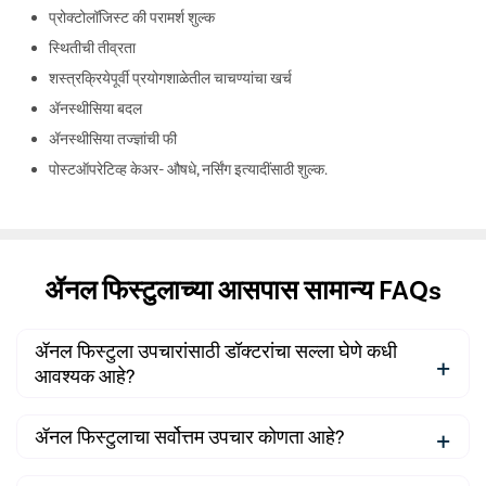
प्रोक्टोलॉजिस्ट की परामर्श शुल्क
स्थितीची तीव्रता
शस्त्रक्रियेपूर्वी प्रयोगशाळेतील चाचण्यांचा खर्च
ॲनस्थीसिया बदल
ॲनस्थीसिया तज्ज्ञांची फी
पोस्टऑपरेटिव्ह केअर- औषधे, नर्सिंग इत्यादींसाठी शुल्क.
ॲनल फिस्टुलाच्या आसपास सामान्य FAQs
ॲनल फिस्टुला उपचारांसाठी डॉक्टरांचा सल्ला घेणे कधी
आवश्यक आहे?
आपल्याला ॲनल क्षेत्रातून वारंवार ॲनल फोडे, वेदना किंवा दुर्गंधीयुक्त पू
ॲनल फिस्टुलाचा सर्वोत्तम उपचार कोणता आहे?
स्त्राव यासारखी लक्षणे आढळल्यास आपण त्वरित आपल्या डॉक्टरांशी
संपर्क साधावा.
ॲनल फिस्टुलासाठी सर्वोत्तम उपचार म्हणून शस्त्रक्रियेची शिफारस केली