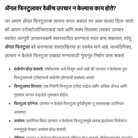
ॲनल फिस्टुलावर वेळीच उपचार न केल्यास काय होते?
जर आपण ॲनल फिस्टुलाचा सामना करत असाल तर असा सल्ला दिला जातो
की आपण प्रोक्टोलॉजिस्टकडे जावे आणि शक्य तितक्या लवकर उपचार
घ्यावेत. घरगुती उपचारलक्षणे व्यवस्थापित करण्यास मदत करू शकतात, परंतु
ॲनल फिस्टुला
बरे करण्याचा शस्त्रक्रिया हा एकमेव मार्ग आहे. याव्यतिरिक्त,
उपचार न केलेले फिस्टुला एखाद्या रुग्णासाठी गुंतागुंत निर्माण करू शकते.
कर्करोग होऊ शकतो:
संशोधनात असे दिसून आले आहे की उपचार न केलेल्या गुदा
फिस्टुलामध्ये ट्रॅक्टमध्ये कर्करोग होण्याची शक्यता असते.
फिस्टुलाचा विस्तार:
एक निरोगी फिस्टुला ट्रॅक्ट वाढेल आणि अधिक ॲनल आणि
गुदाशय भागात वाढलेले नुकसान होईल.
फिस्टुला ड्रेनेज:
उपचार न केलेले फिस्टुला दुर्गंधीयुक्त पू स्त्रावसह उपस्थित
असतात.
असंयम
: क्रोनिक किंवा उपचार न केलेल्या फिस्टुलामुळे खराब झालेल्या स्फिंक्टर
स्नायूंमुळे फेकल असंयम होऊ शकतो.
सेप्सिस
: उपचार न केलेल्या फिस्टुलामुळे सेप्सिस होऊ शकतो, दीर्घकाळापर्यंत संसर्गास