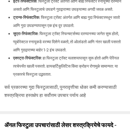
इंटर-स्फिंक्टरिक:
फिस्टुला ट्रॅक्ट अंतर्गत आणि बाह्य स्फिंक्टर स्नायूंच्या दरम्यान
गुदद्वारासंबंधीचा गळू
असतो आणि फिस्टुलाचे उघडणे गुदद्वाराच्या उघड्याच्या अगदी जवळ असते.
Continue
ट्रान्स-स्फिंक्टरिक:
फिस्टुला ट्रॅक्ट अंतर्गत आणि बाह्य गुदा स्फिंक्टरमधून जातो
आणि गुदा उघडण्यापासून एक इंच दूर उघडतो.
or
सुप्रा-स्फिंक्टरिक:
फिस्टुला ट्रॅक्ट स्फिन्क्टर्सच्या दरम्यानच्या जागेत सुरू होतो,
Call Us
080-6541-7707
प्युबोरेक्टल स्नायूकडे वरच्या दिशेने वळतो, तो ओलांडतो आणि नंतर खाली पसरतो
आणि गुदद्वाराच्या बाहेर 1-2 इंच उघडतो.
एक्स्ट्रा-स्फिंक्टरिक
: हा फिस्टुला ट्रॅक्ट मलाशयापासून सुरू होतो आणि पेरिनल
त्वचेपर्यंत खाली पसरतो. डायव्हर्टिकुलिटिस किंवा क्रोहन रोगामुळे सामान्यत: या
प्रकारचे फिस्टुला उद्भवतात.
सर्व प्रकारच्या गुदा फिस्टुलासाठी, पुनरावृत्तीचा धोका कमी करण्यासाठी
शस्त्रक्रिया हस्तक्षेप हा सर्वोत्तम उपचार पर्याय आहे
ॲनल फिस्टुला उपचारांसाठी लेसर शस्त्रक्रियेचे फायदे -