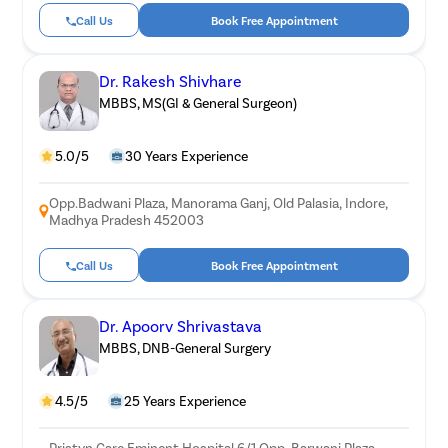
Call Us
Book Free Appointment
Dr. Rakesh Shivhare
MBBS, MS(GI & General Surgeon)
5.0/5
30 Years Experience
Opp.Badwani Plaza, Manorama Ganj, Old Palasia, Indore,
Madhya Pradesh 452003
Call Us
Book Free Appointment
Dr. Apoorv Shrivastava
MBBS, DNB-General Surgery
4.5/5
25 Years Experience
Pristyn Care Eminent Hospital 6/1 Opp. Barwani Plaza,