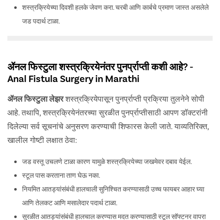
शस्त्रक्रियेच्या दिवशी हलके जेवण करा. चरबी आणि कार्बचे प्रमाण जास्त असलेले
जड पदार्थ टाळा.
ॲनल फिस्टुला शस्त्रक्रियेनंतर पुनर्प्राप्ती कशी आहे? -
Anal Fistula Surgery in Marathi
ॲनल फिस्टुला लेझर
शस्त्रक्रियेपासून पुनर्प्राप्ती प्रक्रिया तुलनेने सोपी
आहे. तथापि, शस्त्रक्रियेनंतरच्या सुरळीत पुनर्प्राप्तीसाठी आपण डॉक्टरांनी
दिलेल्या सर्व सूचनांचे अनुसरण करण्याची शिफारस केली जाते. याव्यतिरिक्त,
खालील गोष्टी लक्षात ठेवा:
जड वस्तू उचलणे टाळा कारण यामुळे शस्त्रक्रियेच्या जखमेवर दबाव येईल.
स्टूल पास करताना ताण घेऊ नका.
नियमित आतड्यांसंबंधी हालचाली सुनिश्चित करण्यासाठी उच्च फायबर आहार घ्या
आणि तेलकट आणि मसालेदार पदार्थ टाळा.
सुरळीत आतड्यांसंबंधी हालचाल करण्यास मदत करण्यासाठी स्टूल सॉफ्टनर वापरा