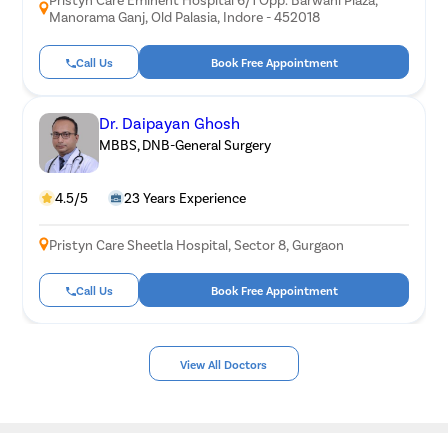
Manorama Ganj, Old Palasia, Indore - 452018
Call Us
Book Free Appointment
Dr. Daipayan Ghosh
MBBS, DNB-General Surgery
4.5/5
23 Years Experience
Pristyn Care Sheetla Hospital, Sector 8, Gurgaon
Call Us
Book Free Appointment
View All Doctors