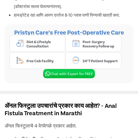
(डॉक्टरांचा सल्ला घेतल्यानंतरच).
Book Your FREE Consultation
हायड्रेटेड रहा आणि आपण दररोज 8-10 ग्लास पाणी पिण्याची खात्री करा.
Pristyn Care’s Free Post-Operative Care
Are you going through any of these
symptoms?
Diet & Lifestyle
Post-Surgery
Consultation
Recovery Follow up
स्टूलमध्ये रक्त
Free Cab Facility
24*7 Patient Support
Chat with Expert for FREE
गुदद्वाराच्या उघड्यापासून रक्तरंजित आणि
दुर्गंधीयुक्त स्त्राव
आतड्यांसंबंधी हालचाली दरम्यान वेदना
ॲनल फिस्टुला उपचारांचे प्रकार काय आहेत? - Anal
Fistula Treatment in Marathi
ड्रेनेज पासून गुद्द्वार सुमारे चिडचिड
ॲनल फिस्टुलाचे 4 वेगवेगळे प्रकार आहेत.