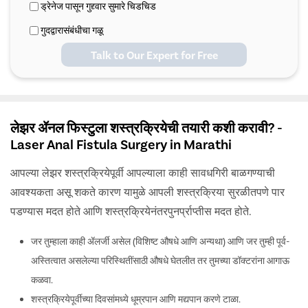
ड्रेनेज पासून गुद्द्वार सुमारे चिडचिड
गुदद्वारासंबंधीचा गळू
Talk to Our Expert for Free
लेझर ॲनल फिस्टुला शस्त्रक्रियेची तयारी कशी करावी? -
Laser Anal Fistula Surgery in Marathi
आपल्या लेझर शस्त्रक्रियेपूर्वी आपल्याला काही सावधगिरी बाळगण्याची
आवश्यकता असू शकते कारण यामुळे आपली शस्त्रक्रिया सुरळीतपणे पार
पडण्यास मदत होते आणि शस्त्रक्रियेनंतरपुनर्प्राप्तीस मदत होते.
जर तुम्हाला काही ॲलर्जी असेल (विशिष्ट औषधे आणि अन्यथा) आणि जर तुम्ही पूर्व-
अस्तित्वात असलेल्या परिस्थितींसाठी औषधे घेतलीत तर तुमच्या डॉक्टरांना आगाऊ
कळवा.
शस्त्रक्रियेपूर्वीच्या दिवसांमध्ये धूम्रपान आणि मद्यपान करणे टाळा.