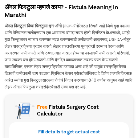
ॲनल फिस्टुला म्हणजे काय? - Fistula Meaning in
Marathi
ॲनल फिस्टुला किंवा फिस्टुला-इन-ॲनो
ही एक ॲनोरेक्टल स्थिती आहे जिथे गुदा कालवा
आणि पेरियानल त्वचेदरम्यान एक असामान्य बोगदा तयार होतो. प्रिस्टिन केअरमध्ये, आम्ही
गुदा फिस्टुलावर उपचार करण्यात मदत करण्यासाठी कमीतकमी आक्रमक, USFDA-मंजूर
लेझर शस्त्रक्रिया प्रदान करतो. लेझर शस्त्रक्रिया पुनर्प्राप्ती दरम्यान वेदना आणि
अस्वस्थता कमी करते आणि रुग्णालयात दाखल होण्याचा कालावधी कमी असतो. परिणामी,
रुग्ण लवकर बरा होऊ शकतो आणि दैनंदिन कामकाजात लवकर परत येऊ शकतो.
याव्यतिरिक्त, प्रगत लेझर शस्त्रक्रियेचा फायदा असा आहे की यामुळे शस्त्रक्रियेच्या
ठिकाणी कमीतकमी डाग पडतात. प्रिस्टिन केअर प्रोक्टोलॉजिस्ट हे विशेष शल्यचिकित्सक
आहेत ज्यांना गुदा फिस्टुलासारख्या रोगांचे निदान करण्याचा 8-10 वर्षांचा अनुभव आहे आणि
लेझर ॲनल फिस्टुला शस्त्रक्रियेसाठी उच्च यश दर आहे.
Free
Fistula Surgery Cost
Calculator
Fill details to get actual cost