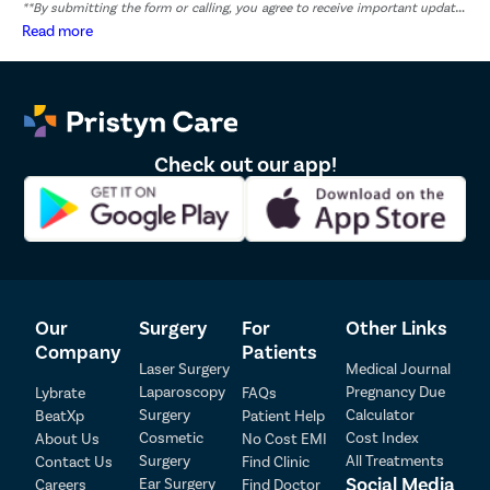
**By submitting the form or calling, you agree to receive important updates
and marketing communications.
Read more
Check out our app!
Our
Surgery
For
Other Links
Patient Detail
Company
Patients
Laser Surgery
Medical Journal
Patient Name
OTP
Laparoscopy
Pregnancy Due
Lybrate
FAQs
₹
Surgery
Calculator
BeatXp
Patient Help
Mobile Number
Cosmetic
Cost Index
About Us
No Cost EMI
Total Payable
Surgery
All Treatments
Contact Us
Find Clinic
Social Media
Ear Surgery
Careers
Find Doctor