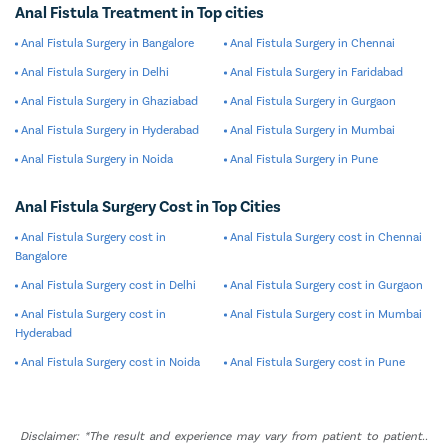
धागा ठेवला जातो, जो नंतर एकत्र बांधला जातो. धागा प्रभावित ऊतक
Anal Fistula Treatment in Top cities
काढून टाकतो आणि एका आठवड्यानंतर बदलला जातो.
Anal Fistula Surgery in Bangalore
Anal Fistula Surgery in Chennai
Anal Fistula Surgery in Delhi
Anal Fistula Surgery in Faridabad
Anal Fistula Surgery in Ghaziabad
Anal Fistula Surgery in Gurgaon
Anal Fistula Surgery in Hyderabad
Anal Fistula Surgery in Mumbai
Anal Fistula Surgery in Noida
Anal Fistula Surgery in Pune
Anal Fistula Surgery Cost in Top Cities
Anal Fistula Surgery cost in
Anal Fistula Surgery cost in Chennai
Bangalore
Anal Fistula Surgery cost in Delhi
Anal Fistula Surgery cost in Gurgaon
Anal Fistula Surgery cost in
Anal Fistula Surgery cost in Mumbai
Hyderabad
Anal Fistula Surgery cost in Noida
Anal Fistula Surgery cost in Pune
Disclaimer: *The result and experience may vary from patient to patient..