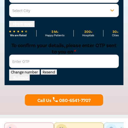
Select City
मोफत सल्ला
3 M+
200+
30+
We are Rated
Happy Patients
Hospitals
Cities
To confirm your details, please enter OTP sent
to you on
*
Enter OTP
Change number
Resend
Submit
Call Us
080-6541-7707