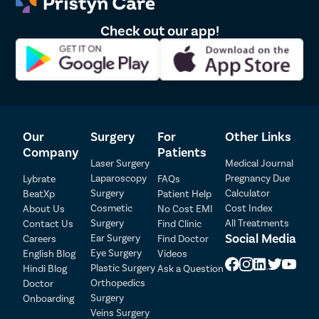
Check out our app!
Our
Surgery
For
Other Links
Company
Patients
Laser Surgery
Medical Journal
Laparoscopy
Pregnancy Due
Lybrate
FAQs
Patient Detail
Surgery
Calculator
BeatXp
Patient Help
Cosmetic
Cost Index
About Us
No Cost EMI
Patient Name
OTP
Surgery
All Treatments
Contact Us
Find Clinic
₹
Social Media
Ear Surgery
Careers
Find Doctor
Mobile Number
Total Payable
Eye Surgery
English Blog
Videos
Plastic Surgery
Hindi Blog
Ask a Question
Orthopedics
Doctor
Select City
Surgery
Onboarding
Veins Surgery