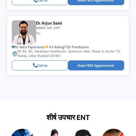
Call Us
Book FREE Appointment
Dr. Arjun Saini
MBBS, MS-ENT
₹0
10 Years Experience
4.5 Rating
20 Feedbacks
BF 84, 85, Takshiyan healthcare, Spectrum Mall, Phase 2, Sector 75,
Noida, Uttar Pradesh 201301
Call Us
Book FREE Appointment
शीर्ष उपचार ENT