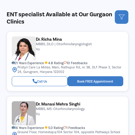
ENT specialist Available at Our Gurgaon
Clinics
Dr. Richa Mina
MBBS, DLO | Otorhinolaryngologist
₹0
21 Years Experience
4.8 Rating
10 Feedbacks
Pristyn Care La Midas, Main, Nathupur Rd, nr. 38, DLF Phase 3, Sector
24, Gurugram, Haryana 122002
Call Us
Book FREE Appointment
Dr. Manasi Mehra Singhi
MBBS, MS-Otorhinolarynology
₹0
16 Years Experience
5.0 Rating
1 Feedbacks
Ground Floor, Homestop@104 Sector 104, opposite Pathways School