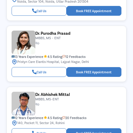
Noida, Sector 104, Noida, Uttar Pradesh 201304
Call Us
Book FREE Appointment
Dr. Purodha Prasad
MBBS, MS - ENT
₹0
13 Years Experience
4.5 Rating
12 Feedbacks
Pristyn Care Elantis Hospital, Lajpat Nagar, Delhi
Call Us
Book FREE Appointment
Dr. Abhishek Mittal
MBBS, MS-ENT
₹0
12 Years Experience
4.5 Rating
20 Feedbacks
140, Pocket 11, Sector 24, Rohini