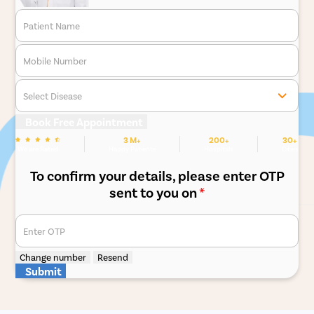
Patient Name
Mobile Number
Select Disease
Book Free Appointment
3 M+
200+
30+
We are Rated
Happy Patients
Hospitals
Cities
To confirm your details, please enter OTP
sent to you on
*
Enter OTP
Change number
Resend
Submit