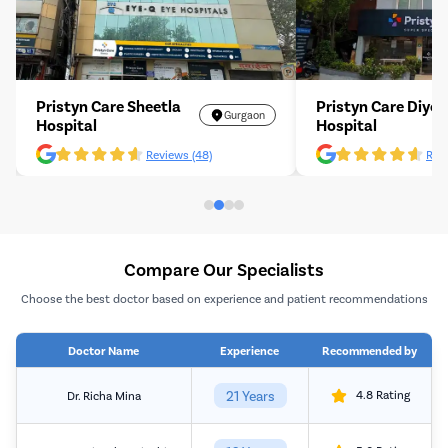
Pristyn Care Sheetla
Pristyn Care Diyos
Gurgaon
Hospital
Hospital
Reviews (48)
Revi
Compare Our Specialists
Choose the best doctor based on experience and patient recommendations
Doctor Name
Experience
Recommended by
21 Years
4.8 Rating
Dr. Richa Mina