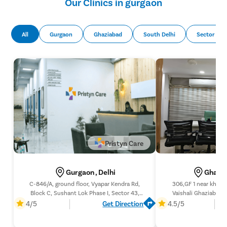
Our Clinics in gurgaon
All
Gurgaon
Ghaziabad
South Delhi
Sector 51
Pristyn Care
Gurgaon , Delhi
Ghazia
C-846/A, ground floor, Vyapar Kendra Rd,
306,GF 1 near khobs
Block C, Sushant Lok Phase I, Sector 43,
Vaishali Ghaziabad 
Gurugram, Haryana 122002
4/5
Get Direction
4.5/5