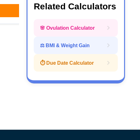
Related Calculators
परामर्श बुक करें
🌸 Ovulation Calculator
⚖ BMI & Weight Gain
⏱️ Due Date Calculator