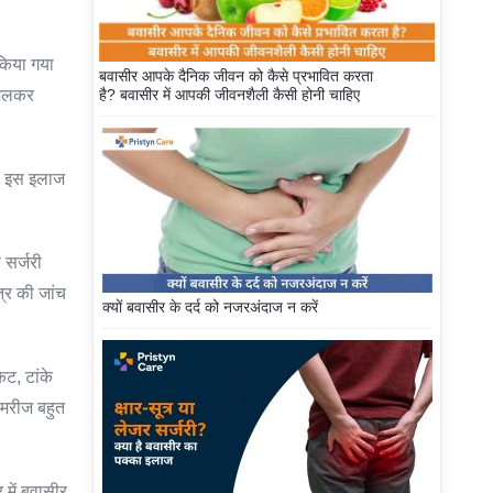
किया गया
बवासीर आपके दैनिक जीवन को कैसे प्रभावित करता
है? बवासीर में आपकी जीवनशैली कैसी होनी चाहिए
 मिलकर
है इस इलाज
 सर्जरी
त्र की जांच
क्यों बवासीर के दर्द को नजरअंदाज न करें
कट, टांके
 मरीज बहुत
 में बवासीर