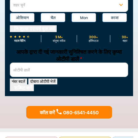
शहर चुनें
ओसियान
चैल
Mon
काजा
निःशुल्क परामर्श बुक करें
3 M+
200+
30+
स्टार रेटिंग
संतुष्ट मरीज
हॉस्पिटल
शहर
आपके द्वारा दी गई जानकारी सुनिश्चित करने के लिए कृप्या
ओटीपी डालें
*
ओटीपी डालें
नंबर बदलें
दोबारा ओटीपी भेजें
सब्मिट करें
कॉल करें
080-6541-4450