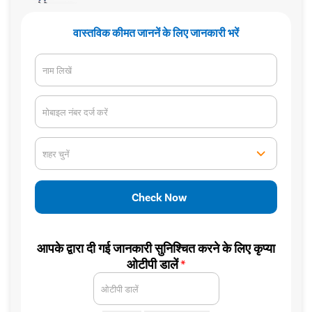
120Cr—Patient Savings Delivered
Complete Transparency
so patients focus on recovery, not bills.
No hidden charges or surprise bil
वास्तविक कीमत जाननें के लिए जानकारी भरें
नाम लिखें
मोबाइल नंबर दर्ज करें
शहर चुनें
Check Now
आपके द्वारा दी गई जानकारी सुनिश्चित करने के लिए कृप्या
ओटीपी डालें
*
ओटीपी डालें