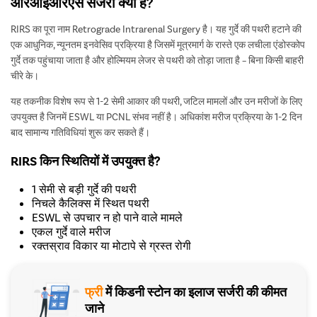
आरआईआरएस सर्जरी क्या है?
निःशुल्क डॉक्टर परामर्श प्राप्त करें
RIRS का पूरा नाम Retrograde Intrarenal Surgery है। यह गुर्दे की पथरी हटाने की
एक आधुनिक, न्यूनतम इनवेसिव प्रक्रिया है जिसमें मूत्रमार्ग के रास्ते एक लचीला एंडोस्कोप
नाम लिखें
गुर्दे तक पहुंचाया जाता है और होल्मियम लेजर से पथरी को तोड़ा जाता है – बिना किसी बाहरी
चीरे के।
अपना 10 अंकों का मोबाइल न॰ दर्ज करें
यह तकनीक विशेष रूप से 1-2 सेमी आकार की पथरी, जटिल मामलों और उन मरीजों के लिए
उपयुक्त है जिनमें ESWL या PCNL संभव नहीं है। अधिकांश मरीज प्रक्रिया के 1-2 दिन
बाद सामान्य गतिविधियां शुरू कर सकते हैं।
शहर चुनें
ओटीपी डाले
RIRS किन स्थितियों में उपयुक्त है?
शहर चुनने 
ओसियान
चैल
Mon
काजा
1 सेमी से बड़ी गुर्दे की पथरी
निचले कैलिक्स में स्थित पथरी
लोकेश
ESWL से उपचार न हो पाने वाले मामले
निशुल्क परामर्श
एकल गुर्दे वाले मरीज
निःशुल्क परामर्श बुक करें
लोकप्रिय 
रक्तस्राव विकार या मोटापे से ग्रस्त रोगी
or
मुंबई
Call Us
080-6541-4450
फ्री
में किडनी स्टोन का इलाज सर्जरी की कीमत
जाने