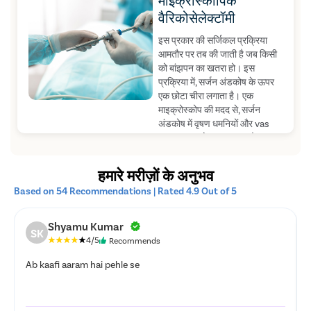
माइक्रोस्कोपिक
फुलाता है, जिससे उन्हें आंतरिक अंगों
वैरिकोसेलेक्टॉमी
का स्पष्ट दृश्य देखने में मदद मिलती
है। एक बार सूजी हुई नसों की पहचान
इस प्रकार की सर्जिकल प्रक्रिया
हो जाने के बाद, उन्हें काट दिया जाता है
आमतौर पर तब की जाती है जब किसी
और सिरों को बंद कर दिया जाता है।
को बांझपन का खतरा हो। इस
जैसे ही सिरों को सील कर दिया जाता है,
प्रक्रिया में, सर्जन अंडकोष के ऊपर
सभी उपकरण हटा दिए जाते हैं और
एक छोटा चीरा लगाता है। एक
चीरों को टांके या क्लिप के साथ बंद कर
माइक्रोस्कोप की मदद से, सर्जन
दिया जाता है और ड्रेसिंग लगाई जाती
अंडकोष में वृषण धमनियों और vas
है।
deferens को अलग करता है।
लसीका जल निकासी को बरकरार
रखते हुए, सर्जन फिर शुक्राणु को नीचे
हमारे मरीज़ों के अनुभव
की ओर विच्छेदित करता है। असामान्य
Based on 54 Recommendations | Rated 4.9 Out of 5
नसों का सामना करने के बाद, प्रत्येक
नस को सावधानीपूर्वक परिधि के रूप में
विच्छेदित किया जाता है और रक्त को
Shyamu Kumar
SK
अंडकोष से आंतरिक जांघ और श्रोणि
4/5
Recommends
में निकालने से पहले, प्रवाह को बाधित
करने के लिए बांध दिया जाता है।
Ab kaafi aaram hai pehle se