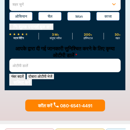
शहर चुनें
ओसियान
चैल
Mon
काजा
निःशुल्क परामर्श बुक करें
3 M+
200+
30+
स्टार रेटिंग
संतुष्ट मरीज
हॉस्पिटल
शहर
आपके द्वारा दी गई जानकारी सुनिश्चित करने के लिए कृप्या
ओटीपी डालें
*
ओटीपी डालें
नंबर बदलें
दोबारा ओटीपी भेजें
सब्मिट करें
कॉल करें
080-6541-4491