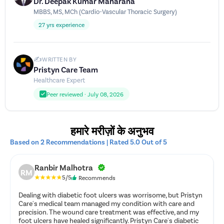
Dr. Deepak Kumar Maharana
MBBS, MS, MCh (Cardio-Vascular Thoracic Surgery)
27 yrs experience
✍️
WRITTEN BY
Pristyn Care Team
Healthcare Expert
Peer reviewed · July 08, 2026
हमारे मरीज़ों के अनुभव
Based on 2 Recommendations | Rated 5.0 Out of 5
Ranbir Malhotra
RM
5/5
Recommends
Dealing with diabetic foot ulcers was worrisome, but Pristyn
Care's medical team managed my condition with care and
precision. The wound care treatment was effective, and my
foot ulcers have healed significantly. Pristyn Care's diabetic