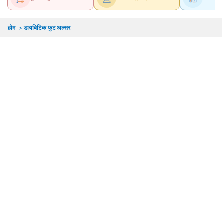
होम
>
डायबिटिक फुट अल्सर
दिल्ली
हैदराबाद
पुणे
Dr. Chevuturu Chandra Se...
MBBS, DNB-Vascular Surgery, MS
4.5/5
30 Years Experience
Pristyn Care Archana Hospital, Madeenaguda, Hyderabad