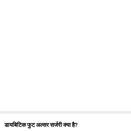
Call Us
Book Free Appointment
Dr. Shammy SS
MBBS, MS- General Surgeon, FIAGES
4.5/5
27 Years Experience
Thycadu Signal, Venjaramoodu, Thiruvananthapuram
Call Us
Book Free Appointment
सभी डॉक्टर देखें
डायबिटिक फुट अल्सर सर्जरी क्या है?