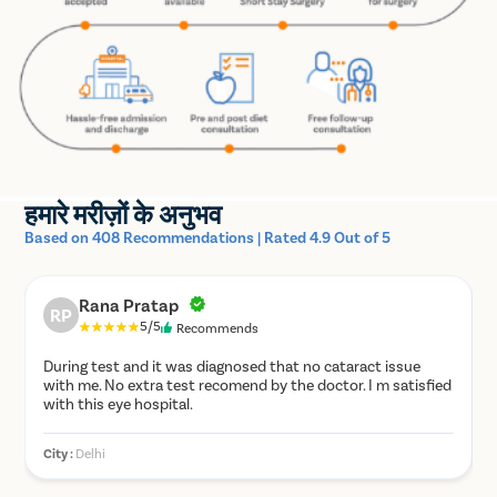
हमारे मरीज़ों के अनुभव
Based on 408 Recommendations | Rated 4.9 Out of 5
Rana Pratap
RP
5/5
Recommends
During test and it was diagnosed that no cataract issue
with me. No extra test recomend by the doctor. I m satisfied
with this eye hospital.
City :
Delhi
C