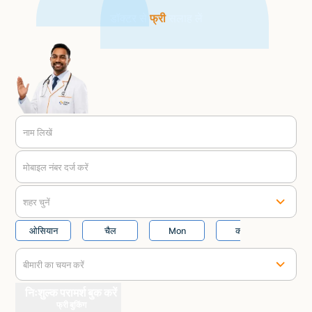
डॉक्टर से
फ्री
सलाह लें
नाम लिखें
मोबाइल नंबर दर्ज करें
शहर चुनें
ओसियान
चैल
Mon
काजा
बीमारी का चयन करें
निःशुल्क परामर्श बुक करें
फ्री बुकिंग