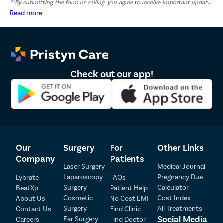
**By submitting the form or calling, you agree to receive important updates
and marketing communications.
Read more
Check out our app!
Our
Surgery
For
Other Links
Company
Patients
Laser Surgery
Medical Journal
Laparoscopy
Pregnancy Due
Lybrate
FAQs
Patient Detail
Surgery
Calculator
BeatXp
Patient Help
Cosmetic
Cost Index
About Us
No Cost EMI
Patient Name
OTP
Surgery
All Treatments
Contact Us
Find Clinic
₹
Social Media
Ear Surgery
Careers
Find Doctor