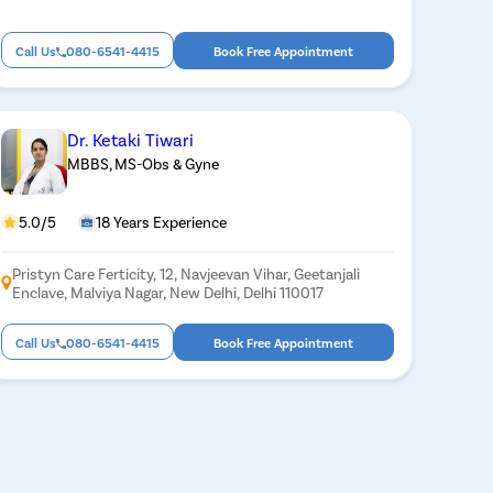
Call Us
080-6541-4415
Book Free Appointment
Dr. Ketaki Tiwari
MBBS, MS-Obs & Gyne
5.0/5
18 Years Experience
Pristyn Care Ferticity, 12, Navjeevan Vihar, Geetanjali
Enclave, Malviya Nagar, New Delhi, Delhi 110017
Call Us
080-6541-4415
Book Free Appointment