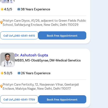
4.5/5
38 Years Experience
Pristyn Care Diyos, A1/26, adjacent to Green Fields Public
School, Safdarjung Enclave, New Delhi, Delhi 110029
Call Us
080-6541-4415
Book Free Appointment
Dr. Ashutosh Gupta
MBBS, MS-Obs&Gynae, DM-Medical Genetics
5.0/5
26 Years Experience
Pristyn Care Ferticity, 12, Navjeevan Vihar, Geetanjali
Enclave, Malviya Nagar, New Delhi, Delhi 110017
Call Us
080-6541-7759
Book Free Appointment