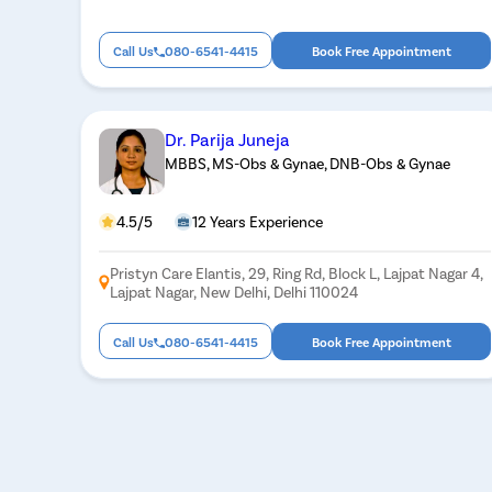
Call Us
080-6541-4415
Book Free Appointment
Dr. Parija Juneja
MBBS, MS-Obs & Gynae, DNB-Obs & Gynae
4.5/5
12 Years Experience
Pristyn Care Elantis, 29, Ring Rd, Block L, Lajpat Nagar 4,
Lajpat Nagar, New Delhi, Delhi 110024
Call Us
080-6541-4415
Book Free Appointment