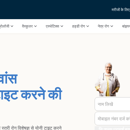
मरीजों के लिए
ूरोलॉजी
वैस्कुलर
एस्थेटिक्स
हड्डी रोग
नेत्र रोग
बांझ
वांस
टाइट करने की
नाम लिखें
मोबाइल नंबर दर्ज करे
 स्त्री रोग विशेषज्ञ से योनी टाइट करने
निःशुल्क परामर्श बुक