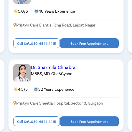
5.0/5
40 Years Experience
Pristyn Care Elantis, Ring Road, Lajpat Nagar
Call Us
080-6541-4415
Book Free Appointment
Dr. Sharmila Chhabra
MBBS, MD-Obs&Gyane
4.5/5
32 Years Experience
Pristyn Care Sheetla Hospital, Sector 8, Gurgaon
Call Us
080-6541-4415
Book Free Appointment