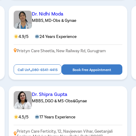
Dr. Nidhi Moda
MBBS, MD-Obs & Gynae
4.9/5
24 Years Experience
Pristyn Care Sheetla, New Railway Rd, Gurugram
Call Us
080-6541-4415
Book Free Appointment
Dr. Shipra Gupta
MBBS, DGO & MS-Obs&Gynae
4.5/5
17 Years Experience
Pristyn Care Ferticity, 12, Navjeevan Vihar, Geetanjali