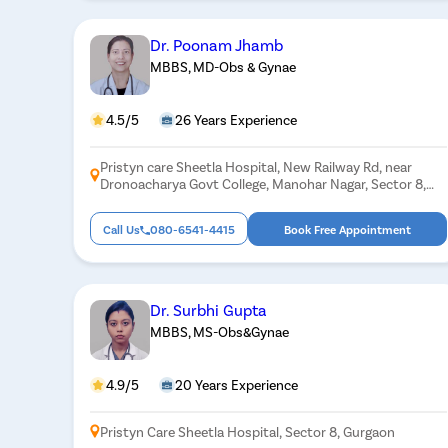
Dr. Poonam Jhamb
MBBS, MD-Obs & Gynae
4.5/5
26 Years Experience
Pristyn care Sheetla Hospital, New Railway Rd, near
Dronoacharya Govt College, Manohar Nagar, Sector 8,
Gurugram, Haryana 122001
Call Us
080-6541-4415
Book Free Appointment
Dr. Surbhi Gupta
MBBS, MS-Obs&Gynae
4.9/5
20 Years Experience
Pristyn Care Sheetla Hospital, Sector 8, Gurgaon