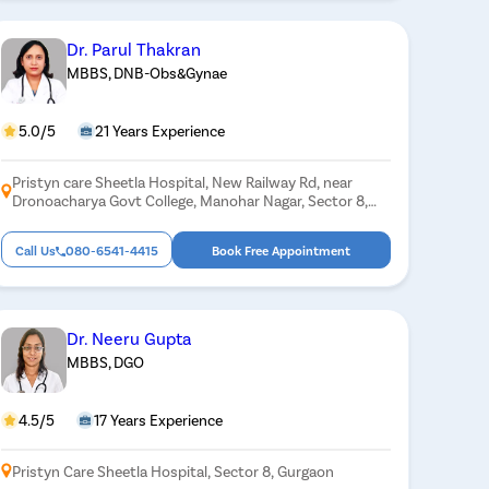
Dr. Parul Thakran
MBBS, DNB-Obs&Gynae
5.0/5
21 Years Experience
Pristyn care Sheetla Hospital, New Railway Rd, near
Dronoacharya Govt College, Manohar Nagar, Sector 8,
Gurugram, Haryana 122001
Call Us
080-6541-4415
Book Free Appointment
Dr. Neeru Gupta
MBBS, DGO
4.5/5
17 Years Experience
Pristyn Care Sheetla Hospital, Sector 8, Gurgaon