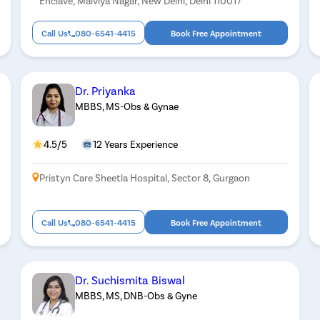
Enclave, Malviya Nagar, New Delhi, Delhi 110017
Call Us
080-6541-4415
Book Free Appointment
Dr. Priyanka
MBBS, MS-Obs & Gynae
4.5/5
12 Years Experience
Pristyn Care Sheetla Hospital, Sector 8, Gurgaon
Call Us
080-6541-4415
Book Free Appointment
Dr. Suchismita Biswal
MBBS, MS, DNB-Obs & Gyne