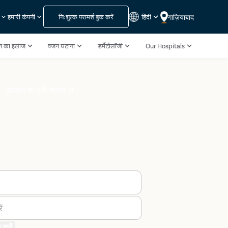
निःशुल्क परामर्श बुक करें
हिंदी
गाज़ियाबाद
हमारी कंपनी
पन का इलाज
वजन घटाना
डर्मेटोलॉजी
Our Hospitals
डॉक्टर से फ्री सलाह लें
ं
 करें