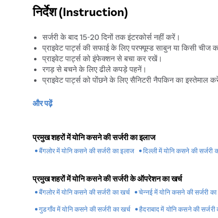
सेक्सुअल एक्टिविटी कर सकते हैं।
निर्देश (Instruction)
सर्जरी के बाद 15-20 दिनों तक इंटरकोर्स नहीं करें।
प्राइवेट पार्ट्स की सफाई के लिए परफ्यूम्ड साबुन या किसी चीज क
प्राइवेट पार्ट्स को इंफेक्शन से बचा कर रखें।
रगड़ से बचने के लिए ढीले कपड़े पहनें।
प्राइवेट पार्ट्स को पोंछने के लिए सैनिटरी नैपकिन का इस्तेमाल कर
प्रिस्टीन केयर रोहतक में दर्द रहित वैजिनोप्ला
और पढ़ें
रोहतक में कई महिलाएं वैजिनोप्लास्टी सर्जरी कराने को प्राथमिकता 
होती। योनि में ढीलेपन से सिर्फ यूरिन लीकेज ही नहीं यूरिन करते समय
प्रमुख शहरों में योनि कसने की सर्जरी का इलाज
महिलाओं के लिए इस बारे में खुल कर बात करना मुश्किल होता है। अगर 
बैंगलोर में योनि कसने की सर्जरी का इलाज
दिल्ली में योनि कसने की सर्जरी
वैजिनोप्लास्टी सर्जरी के विशेषज्ञ डॉक्टर से सलाह ली जा सकती है। र
रोहतक में वैजिनोप्लास्टी सर्जरी के लिए अस्पताल है, जहां जाकर आप व
रोहतक वैजिनोप्लास्टी सर्जरी का क्लीनिक है, जहां Patient के नाम 
प्रमुख शहरों में योनि कसने की सर्जरी के ऑपरेशन का खर्च
वैजिनोप्लास्टी सर्जरी करवा सकती हैं। प्रिस्टीन केयर Patient के 
बैंगलोर में योनि कसने की सर्जरी का खर्च
चेन्नई में योनि कसने की सर्जरी का
रोहतक में वैजिनोप्लास्टी सर्जरी के बाद फॉल
गुडगाँव में योनि कसने की सर्जरी का खर्च
हैदराबाद में योनि कसने की सर्जरी 