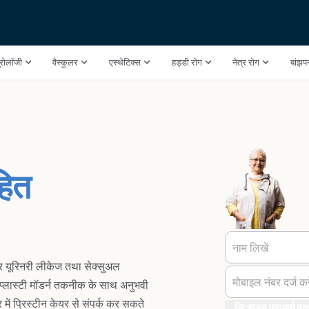
ूरोलॉजी
वैस्कुलर
एस्थेटिक्स
हड्डी रोग
नेत्र रोग
बांझ
हित
नाम लिखें
र यूरिनरी लीकेज तथा सेक्सुअल
मोबाइल नंबर दर्ज करे
िनोप्लास्टी मॉडर्न तकनीक के साथ अनुभवी
ें प्रिस्टीन केयर से संपर्क कर सकते
निःशुल्क परामर्श बुक