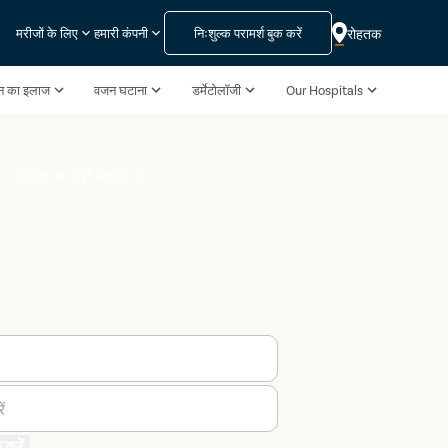
निःशुल्क परामर्श बुक करें
रोहतक
मरीजों के लिए
हमारी कंपनी
पन का इलाज
वजन घटाना
डर्मेटोलॉजी
Our Hospitals
डॉक्टर से फ्री सलाह लें
ं
 करें