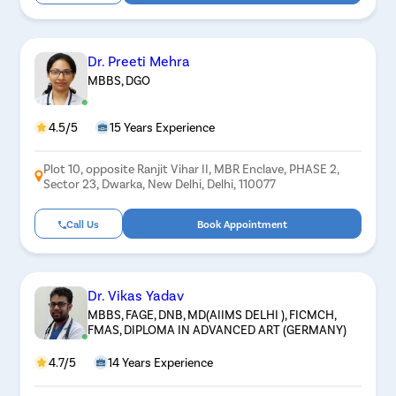
Dr. Preeti Mehra
MBBS, DGO
4.5/5
15 Years Experience
Plot 10, opposite Ranjit Vihar II, MBR Enclave, PHASE 2,
Sector 23, Dwarka, New Delhi, Delhi, 110077
Call Us
Book Appointment
Dr. Vikas Yadav
MBBS, FAGE, DNB, MD(AIIMS DELHI ), FICMCH,
FMAS, DIPLOMA IN ADVANCED ART (GERMANY)
4.7/5
14 Years Experience