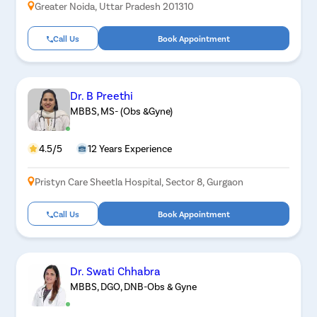
Greater Noida, Uttar Pradesh 201310
Call Us
Book Appointment
Dr. B Preethi
MBBS, MS- (Obs &Gyne)
4.5/5
12 Years Experience
Pristyn Care Sheetla Hospital, Sector 8, Gurgaon
Call Us
Book Appointment
Dr. Swati Chhabra
MBBS, DGO, DNB-Obs & Gyne