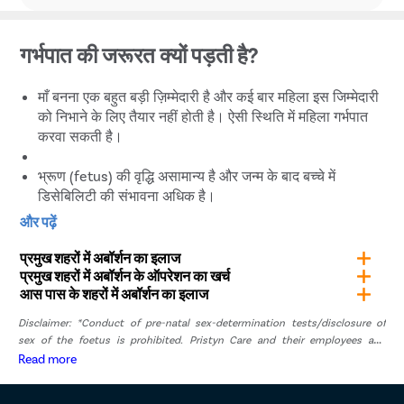
गर्भपात की जरूरत क्यों पड़ती है?
माँ बनना एक बहुत बड़ी ज़िम्मेदारी है और कई बार महिला इस जिम्मेदारी
को निभाने के लिए तैयार नहीं होती है। ऐसी स्थिति में महिला गर्भपात
करवा सकती है।
भ्रूण (fetus) की वृद्धि असामान्य है और जन्म के बाद बच्चे में
डिसेबिलिटी की संभावना अधिक है।
बलात्कार या यौन उत्पीड़न के परिणामस्वरूप महिला गर्भवती हुई हो।
और पढ़ें
कई बार अनचाही गर्भावस्था हो जाती है, इसलिए महिलाएं गर्भपात करवा
लेती हैं।
प्रमुख शहरों में अबॉर्शन का इलाज
गर्भाशय के बाहर भ्रूण निर्माण होने पर गर्भपात करवाना बहुत जरूरी हो
प्रमुख शहरों में अबॉर्शन के ऑपरेशन का खर्च
आस पास के शहरों में अबॉर्शन का इलाज
जाता है।
Disclaimer: *Conduct of pre-natal sex-determination tests/disclosure of
दिल्ली में Pristyn Care से कराएं सुरक्षित गर्भपात
sex of the foetus is prohibited. Pristyn Care and their employees and
representatives have zero tolerance for pre-natal sex determination tests or
Read more
disclosure of sex of foetus. *The result and experience may vary from
गर्भपात हमेशा एक अच्छे और अनुभवी स्त्री रोग विशेषज्ञ से करवाना चाहिए,
patient to patient.. **By submitting the form or calling, you agree to receive
क्योंकि प्रक्रिया के असफल होने पर या प्रक्रिया में जटिलता आने पर