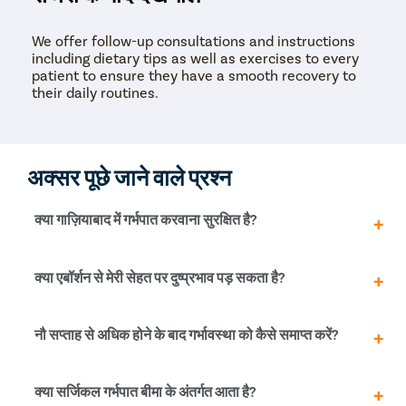
We offer follow-up consultations and instructions
including dietary tips as well as exercises to every
patient to ensure they have a smooth recovery to
their daily routines.
अक्सर पूछे जाने वाले प्रश्न
क्या गाज़ियाबाद में गर्भपात करवाना सुरक्षित है?
गाज़ियाबाद में एक सुरक्षित गर्भपात के लिए आपको सिर्फ एक प्रमाणित
क्या एबॉर्शन से मेरी सेहत पर दुष्प्रभाव पड़ सकता है?
और पंजीकृत क्लिनिक /अस्पताल का चयन करना चाहिए। गर्भपात की
प्रक्रिया को अंजाम देने के लिए Pristyn Care में कुशल और अनुभवी
स्त्री रोग विशेषज्ञ हैं। गाज़ियाबाद में सुरक्षित गर्भपात के बारे में अधिक
इसे सुरक्षित वातावारण में अनुभवी डॉक्टर द्वारा किया जाता है, जिससे
नौ सप्ताह से अधिक होने के बाद गर्भावस्था को कैसे समाप्त करें?
जानने के लिए आज ही Pristyn Care से संपर्क करें।
सेहत पर कोई दुष्प्रभाव नहीं पड़ता है, बशर्ते आपको यह ध्यान में रखना
होगा कि आप खुद से गर्भपात की टेबलेट का सेवन न करें। गर्भपात की
दवा या गोली का सेवन डॉक्टर की देख रेख में ही करें। गर्भपात के बाद
यदि आपकी गर्भावस्था नौ सप्ताह से अधिक हो गई है, तो डॉक्टर आपको
क्या सर्जिकल गर्भपात बीमा के अंतर्गत आता है?
एक सुरक्षित और जटिलता रहित रिकवरी के लिए डॉक्टर आपको प्रॉपर