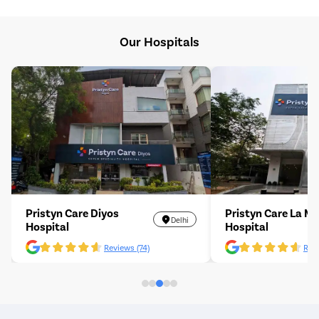
Our Hospitals
Pristyn Care Diyos
Pristyn Care La M
Delhi
Hospital
Hospital
Reviews (74)
Revi