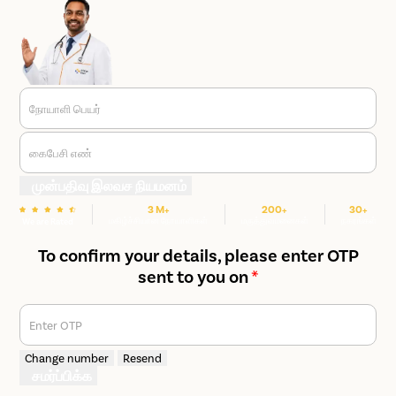
நோயாளி பெயர்
கைபேசி எண்
முன்பதிவு இலவச நியமனம்
3 M+
200+
30+
மகிழ்ச்சியான நோயாளிகள்
மருத்துவமனைகள்
நகரங்கள்
We are Rated
To confirm your details, please enter OTP
sent to you on
*
Enter OTP
Change number
Resend
சமர்ப்பிக்க