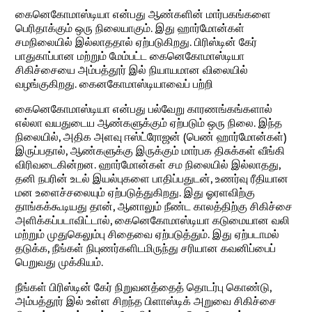
கைனெகோமாஸ்டியா என்பது ஆண்களின் மார்பகங்களை
பெரிதாக்கும் ஒரு நிலையாகும். இது ஹார்மோன்கள்
சமநிலையில் இல்லாததால் ஏற்படுகிறது. பிரிஸ்டின் கேர்
பாதுகாப்பான மற்றும் மேம்பட்ட கைனெகோமாஸ்டியா
சிகிச்சையை அம்பத்தூர் இல் நியாயமான விலையில்
வழங்குகிறது. கைனகோமாஸ்டியாவைப் பற்றி
கைனெகோமாஸ்டியா என்பது பல்வேறு காரணங்கங்களால்
எல்லா வயதுடைய ஆண்களுக்கும் ஏற்படும் ஒரு நிலை. இந்த
நிலையில், அதிக அளவு ஈஸ்ட்ரோஜன் (பெண் ஹார்மோன்கள்)
இருப்பதால், ஆண்களுக்கு இருக்கும் மார்பக திசுக்கள் வீங்கி
விரிவடைகின்றன. ஹார்மோன்கள் சம நிலையில் இல்லாதது,
தனி நபரின் உடல் இயல்புகளை பாதிப்பதுடன், உணர்வு ரீதியான
மன உளைச்சலையும் ஏற்படுத்துகிறது. இது ஓரளவிற்கு
தாங்கக்கூடியது தான், ஆனாலும் நீண்ட காலத்திற்கு சிகிச்சை
அளிக்கப்படாவிட்டால், கைனெகோமாஸ்டியா கடுமையான வலி
மற்றும் முதுகெலும்பு சிதைவை ஏற்படுத்தும். இது ஏற்படாமல்
தடுக்க, நீங்கள் நிபுணர்களிடமிருந்து சரியான கவனிப்பைப்
பெறுவது முக்கியம்.
நீங்கள் பிரிஸ்டின் கேர் நிறுவனத்தைத் தொடர்பு கொண்டு,
அம்பத்தூர் இல் உள்ள சிறந்த பிளாஸ்டிக் அறுவை சிகிச்சை