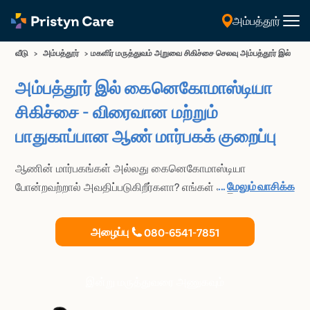
அம்பத்தூர்
தமிழ்
வீடு
>
அம்பத்தூர்
>
மகளிர் மருத்துவம் அறுவை சிகிச்சை செலவு அம்பத்தூர் இல்
அம்பத்தூர் இல் கைனெகோமாஸ்டியா
சிகிச்சை - விரைவான மற்றும்
பாதுகாப்பான ஆண் மார்பகக் குறைப்பு
ஆணின் மார்பகங்கள் அல்லது கைனெகோமாஸ்டியா
...
மேலும் வாசிக்க
போன்றவற்றால் அவதிப்படுகிறீர்களா? எங்கள் அனுபவம்
வாய்ந்த பிளாஸ்டிக் அறுவை சிகிச்சை நிபுணர்களுடன் கலந்து
ஆலோசிக்கவும் அம்பத்தூர் இல். யுஎஸ்எஃப்டிஏ-
அழைப்பு
080-6541-7851
அங்கீகரிக்கப்பட்ட, மேம்பட்ட மற்றும் பயனுள்ள
கைனெகோமாஸ்டியா சிகிச்சையை நாங்கள் வழங்குகிறோம்,
இது பெண்-போன்ற மார்பகங்களை அகற்ற உதவுகிறது.
இன்று மருத்துவரை அணுகவும்