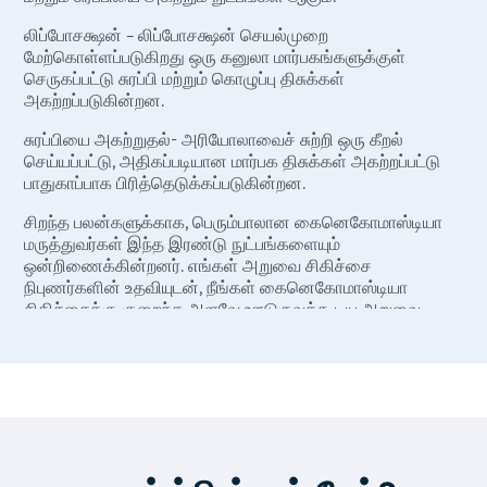
லிப்போசக்ஷன் – லிப்போசக்ஷன் செயல்முறை
மேற்கொள்ளப்படுகிறது ஒரு கனுலா மார்பகங்களுக்குள்
செருகப்பட்டு சுரப்பி மற்றும் கொழுப்பு திசுக்கள்
அகற்றப்படுகின்றன.
சுரப்பியை அகற்றுதல்- அரியோலாவைச் சுற்றி ஒரு கீறல்
செய்யப்பட்டு, அதிகப்படியான மார்பக திசுக்கள் அகற்றப்பட்டு
பாதுகாப்பாக பிரித்தெடுக்கப்படுகின்றன.
சிறந்த பலன்களுக்காக, பெரும்பாலான கைனெகோமாஸ்டியா
மருத்துவர்கள் இந்த இரண்டு நுட்பங்களையும்
ஒன்றிணைக்கின்றனர். எங்கள் அறுவை சிகிச்சை
நிபுணர்களின் உதவியுடன், நீங்கள் கைனெகோமாஸ்டியா
சிகிச்சைக்கு குறைந்த அளவே ஊடுருவக்கூடிய அறுவை
சிகிச்சை செய்து, உங்கள் மார்பகங்களின் பெரிய அளவு
காரணமாக இழந்த உங்கள் நம்பிக்கை மற்றும் சுயமதிப்பை
மீண்டும் பெறலாம்.