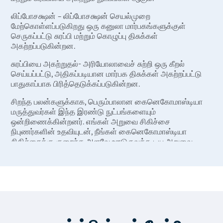
லிப்போசக்ஷன் – லிப்போசக்ஷன் செயல்முறை
மேற்கொள்ளப்படுகிறது ஒரு கனுலா மார்பகங்களுக்குள்
செருகப்பட்டு சுரப்பி மற்றும் கொழுப்பு திசுக்கள்
அகற்றப்படுகின்றன.
சுரப்பியை அகற்றுதல்- அரியோலாவைச் சுற்றி ஒரு கீறல்
செய்யப்பட்டு, அதிகப்படியான மார்பக திசுக்கள் அகற்றப்பட்டு
பாதுகாப்பாக பிரித்தெடுக்கப்படுகின்றன.
சிறந்த பலன்களுக்காக, பெரும்பாலான கைனெகோமாஸ்டியா
மருத்துவர்கள் இந்த இரண்டு நுட்பங்களையும்
ஒன்றிணைக்கின்றனர். எங்கள் அறுவை சிகிச்சை
நிபுணர்களின் உதவியுடன், நீங்கள் கைனெகோமாஸ்டியா
சிகிச்சைக்கு குறைந்த அளவே ஊடுருவக்கூடிய அறுவை
சிகிச்சை செய்து, உங்கள் மார்பகங்களின் பெரிய அளவு
காரணமாக இழந்த உங்கள் நம்பிக்கை மற்றும் சுயமதிப்பை
மீண்டும் பெறலாம்.