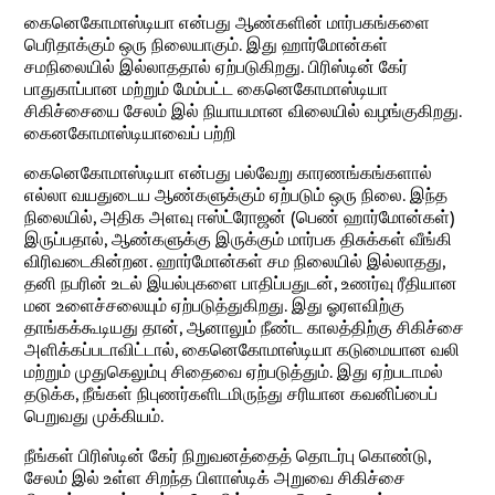
கைனெகோமாஸ்டியா என்பது ஆண்களின் மார்பகங்களை
பெரிதாக்கும் ஒரு நிலையாகும். இது ஹார்மோன்கள்
சமநிலையில் இல்லாததால் ஏற்படுகிறது. பிரிஸ்டின் கேர்
பாதுகாப்பான மற்றும் மேம்பட்ட கைனெகோமாஸ்டியா
சிகிச்சையை சேலம் இல் நியாயமான விலையில் வழங்குகிறது.
கைனகோமாஸ்டியாவைப் பற்றி
கைனெகோமாஸ்டியா என்பது பல்வேறு காரணங்கங்களால்
எல்லா வயதுடைய ஆண்களுக்கும் ஏற்படும் ஒரு நிலை. இந்த
நிலையில், அதிக அளவு ஈஸ்ட்ரோஜன் (பெண் ஹார்மோன்கள்)
இருப்பதால், ஆண்களுக்கு இருக்கும் மார்பக திசுக்கள் வீங்கி
விரிவடைகின்றன. ஹார்மோன்கள் சம நிலையில் இல்லாதது,
தனி நபரின் உடல் இயல்புகளை பாதிப்பதுடன், உணர்வு ரீதியான
மன உளைச்சலையும் ஏற்படுத்துகிறது. இது ஓரளவிற்கு
தாங்கக்கூடியது தான், ஆனாலும் நீண்ட காலத்திற்கு சிகிச்சை
அளிக்கப்படாவிட்டால், கைனெகோமாஸ்டியா கடுமையான வலி
மற்றும் முதுகெலும்பு சிதைவை ஏற்படுத்தும். இது ஏற்படாமல்
தடுக்க, நீங்கள் நிபுணர்களிடமிருந்து சரியான கவனிப்பைப்
பெறுவது முக்கியம்.
நீங்கள் பிரிஸ்டின் கேர் நிறுவனத்தைத் தொடர்பு கொண்டு,
சேலம் இல் உள்ள சிறந்த பிளாஸ்டிக் அறுவை சிகிச்சை