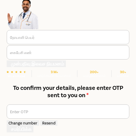
நோயாளி பெயர்
கைபேசி எண்
முன்பதிவு இலவச நியமனம்
3 M+
200+
30+
மகிழ்ச்சியான நோயாளிகள்
மருத்துவமனைகள்
நகரங்கள்
We are Rated
To confirm your details, please enter OTP
sent to you on
*
Enter OTP
Change number
Resend
சமர்ப்பிக்க