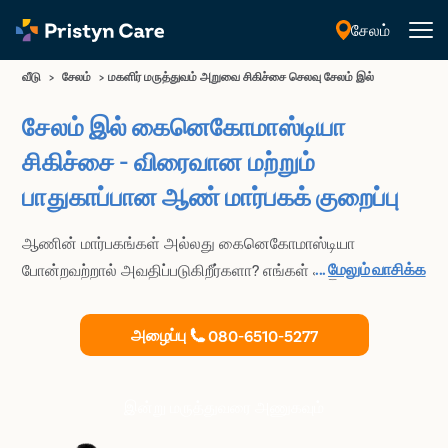
சேலம்
தமிழ்
வீடு
>
சேலம்
>
மகளிர் மருத்துவம் அறுவை சிகிச்சை செலவு சேலம் இல்
சேலம் இல் கைனெகோமாஸ்டியா
சிகிச்சை - விரைவான மற்றும்
பாதுகாப்பான ஆண் மார்பகக் குறைப்பு
ஆணின் மார்பகங்கள் அல்லது கைனெகோமாஸ்டியா
...
மேலும் வாசிக்க
போன்றவற்றால் அவதிப்படுகிறீர்களா? எங்கள் அனுபவம்
வாய்ந்த பிளாஸ்டிக் அறுவை சிகிச்சை நிபுணர்களுடன் கலந்து
ஆலோசிக்கவும் சேலம் இல். யுஎஸ்எஃப்டிஏ-அங்கீகரிக்கப்பட்ட,
அழைப்பு
080-6510-5277
மேம்பட்ட மற்றும் பயனுள்ள கைனெகோமாஸ்டியா சிகிச்சையை
நாங்கள் வழங்குகிறோம், இது பெண்-போன்ற மார்பகங்களை
அகற்ற உதவுகிறது.
இன்று மருத்துவரை அணுகவும்