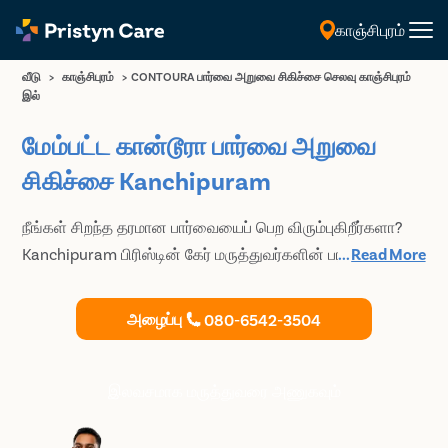
காஞ்சிபுரம்
தமிழ்
வீடு
>
காஞ்சிபுரம்
>
CONTOURA பார்வை அறுவை சிகிச்சை செலவு காஞ்சிபுரம்
இல்
மேம்பட்ட கான்டூரா பார்வை அறுவை
சிகிச்சை Kanchipuram
நீங்கள் சிறந்த தரமான பார்வையைப் பெற விரும்புகிறீர்களா?
Kanchipuram பிரிஸ்டின் கேர் மருத்துவர்களின் பராமரிப்பில்
...
Read More
கான்டூரா விஷன் அறுவை சிகிச்சை செய்து, முடிந்தவரை
கூர்மையான பார்வையைப் பெறுங்கள். இன்றே உங்கள்
அழைப்பு
080-6542-3504
ஆலோசனையை முன்பதிவு செய்து, விவரக்குறிப்புகளிலிருந்து
விடுபட கான்டோரா விஷன் உங்களுக்கு சிறந்த வழியா
என்பதைக் கண்டறியவும்.
இலவசமாக மருத்துவரை அணுகவும்