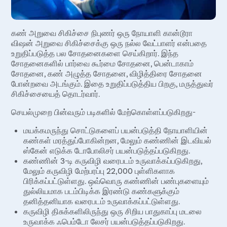
கண் அறுவை சிகிச்சை நிபுணர் ஒரு நோயாளி கான்டூரா
விஷன் அறுவை சிகிச்சைக்கு ஒரு நல்ல வேட்பாளர் என்பதை
உறுதிப்படுத்த பல சோதனைகளை செய்கிறார். இந்த
சோதனைகளில் பார்வை கூர்மை சோதனை, பென்டாகாம்
சோதனை, கண் அழுத்த சோதனை, விழித்திரை சோதனை
போன்றவை அடங்கும். இதை உறுதிப்படுத்திய பிறகு, மருத்துவர்
சிகிச்சையைத் தொடர்வார்.
செயல்முறை பின்வரும் படிகளில் மேற்கொள்ளப்படுகிறது-
மயக்கமருந்து சொட்டுகளைப் பயன்படுத்தி நோயாளியின்
கண்கள் மரத்துப்போகின்றன, மேலும் கண்ணின் இடவியல்
ஸ்கேன் எடுக்க டோபோலிசர் பயன்படுத்தப்படுகிறது.
கண்ணின் 3-டி கருவிழி வரைபடம் உருவாக்கப்படுகிறது,
மேலும் கருவிழி மேற்பரப்பு 22,000 புள்ளிகளாக
பிரிக்கப்பட்டுள்ளது. ஒவ்வொரு கண்ணின் பண்புகளையும்
துல்லியமாக படம்பிடிக்க இரண்டு கண்களுக்கும்
தனித்தனியாக வரைபடம் உருவாக்கப்பட்டுள்ளது.
கருவிழி திசுக்களிலிருந்து ஒரு சிறிய பாதுகாப்பு மடலை
உருவாக்க ஃபெம்டோ லேசர் பயன்படுத்தப்படுகிறது.