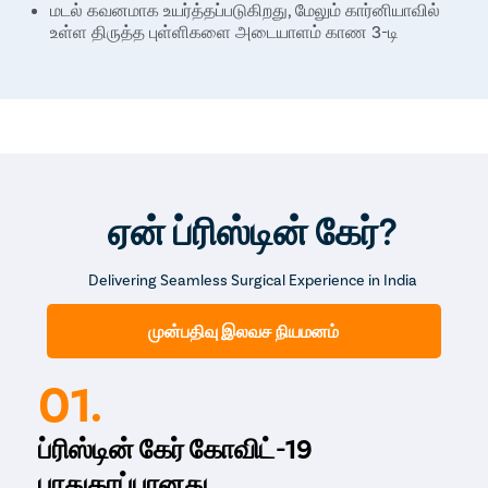
மடல் கவனமாக உயர்த்தப்படுகிறது, மேலும் கார்னியாவில்
உள்ள திருத்த புள்ளிகளை அடையாளம் காண 3-டி
வரைபடம் பயன்படுத்தப்படுகிறது.
கருவிழியை மறுவடிவமைக்க எக்ஸிமர் லேசர்
செயல்படுத்தப்படுகிறது, மேலும் மடல் மீண்டும்
வைக்கப்படுகிறது. கண்கள் சரியாக சுத்தம்
செய்யப்படுகின்றன, மேலும் செயல்முறை இரண்டாவது
கண்ணில் மீண்டும் செய்யப்படுகிறது.
முழு செயல்முறையும் இரண்டு கண்களிலும் முடிக்க சுமார் 15
ஏன் ப்ரிஸ்டின் கேர்?
முதல் 30 நிமிடங்கள் ஆகும். நோயாளி அதே நாளில் டிஸ்சார்ஜ்
செய்யப்பட்டு, அறுவை சிகிச்சைக்கு பிந்தைய பராமரிப்புக்கான
வழிமுறைகள் வழங்கப்படுகின்றன.
Delivering Seamless Surgical Experience in India
முன்பதிவு இலவச நியமனம்
01.
ப்ரிஸ்டின் கேர் கோவிட்-19
பாதுகாப்பானது