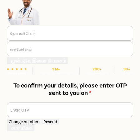
நோயாளி பெயர்
கைபேசி எண்
முன்பதிவு இலவச நியமனம்
3 M+
200+
30+
மகிழ்ச்சியான நோயாளிகள்
மருத்துவமனைகள்
நகரங்கள்
We are rated
To confirm your details, please enter OTP
sent to you on
*
Enter OTP
Change number
Resend
சமர்ப்பிக்க