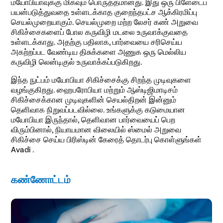
மயோபியாவுக்கு மிகவும் பொருத்தமானது. இது ஒரு பிளேடைப்
பயன்படுத்துவதை உள்ளடக்காத குறைந்தபட்ச ஆக்கிரமிப்பு
செயல்முறையாகும். செயல்முறை மற்ற லேசர் கண் அறுவை
சிகிச்சைகளைப் போல கருவிழி மடலை உருவாக்குவதை
உள்ளடக்காது. அதற்கு பதிலாக, பார்வையை சரிசெய்ய
அகற்றப்பட வேண்டிய திசுக்களை அணுக ஒரு மெல்லிய
கருவிழி லென்டிகுல் உருவாக்கப்படுகிறது.
இந்த நுட்பம் மயோபியா சிகிச்சைக்கு சிறந்த முடிவுகளை
வழங்குகிறது. ஹைபரோபியா மற்றும் ஆஸ்டிஜிமாடிசம்
சிகிச்சைக்கான முடிவுகளின் செயல்திறன் இன்னும்
தெளிவாக நிறுவப்படவில்லை. உங்களுக்கு கடுமையான
மயோபியா இருந்தால், தெளிவான பார்வையைப் பெற
விரும்பினால், நியாயமான விலையில் ஸ்மைல் அறுவை
சிகிச்சை செய்ய பிரிஸ்டின் கேரைத் தொடர்பு கொள்ளுங்கள்
Avadi .
கண்ணோட்டம்