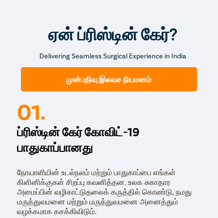
அதே படிகள் மற்றொரு கண்ணுக்கும் மீண்டும் மீண்டும்
செய்யப்படுகின்றன.
ஏன் ப்ரிஸ்டின் கேர்?
முழு செயல்முறையும் இரண்டு கண்களுக்கும் தோராயமாக 15
முதல் 30 நிமிடங்கள் ஆகும். பரிந்துரைக்கப்பட்ட மருந்துகள்
மற்றும் மீட்பு வழிகாட்டியை வழங்கிய பின்னர் செயல்முறைக்குப்
Delivering Seamless Surgical Experience in India
பிறகு சில மணி நேரங்களுக்குள் நோயாளி
வெளியேற்றப்படுகிறார்.
முன்பதிவு இலவச நியமனம்
01.
ப்ரிஸ்டின் கேர் கோவிட்-19
பாதுகாப்பானது
நோயாளியின் உடல்நலம் மற்றும் பாதுகாப்பை எங்கள்
கிளினிக்குகள் சிறப்பு கவனித்தன. உலக சுகாதார
அமைப்பின் வழிகாட்டுதலைக் கருத்தில் கொண்டு, நமது
மருத்துவமனை மற்றும் மருத்துவமனை அனைத்தும்
வழக்கமாக கசக்கிவிடும்.