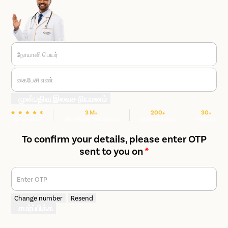
நோயாளி பெயர்
கைபேசி எண்
முன்பதிவு இலவச நியமனம்
3 M+
200+
30+
மகிழ்ச்சியான நோயாளிகள்
மருத்துவமனைகள்
நகரங்கள்
We are rated
To confirm your details, please enter OTP
sent to you on
*
Enter OTP
Change number
Resend
சமர்ப்பிக்க