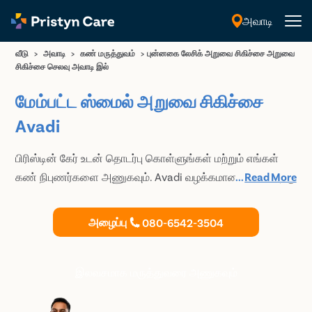
அவாடி
தமிழ்
வீடு
>
அவாடி
>
கண் மருத்துவம்
>
புன்னகை லேசிக் அறுவை சிகிச்சை அறுவை
சிகிச்சை செலவு அவாடி இல்
மேம்பட்ட ஸ்மைல் அறுவை சிகிச்சை
Avadi
பிரிஸ்டின் கேர் உடன் தொடர்பு கொள்ளுங்கள் மற்றும் எங்கள்
கண் நிபுணர்களை அணுகவும். Avadi வழக்கமான லாசிக்கிற்கு
...
Read More
தகுதி பெறாதவர்களுக்கு மேம்பட்ட ஸ்மைல் லாசிக் அறுவை
சிகிச்சையை நாங்கள் வழங்குகிறோம்.
அழைப்பு
080-6542-3504
இலவசமாக மருத்துவரை அணுகவும்