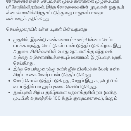
சோதனைகளைச் செய்வதன் மூலம் கண்களை முழுமையாக
பரிசோதிக்கிறார்கள். இந்த சோதனைகளின் முடிவுகள் ஒரு நபர்
ஸ்மைல் லாசிக்கிற்கு உட்படுத்துவது பாதுகாப்பானதா
என்பதைக் குறிக்கிறது.
செயல்முறையில் உள்ள படிகள் பின்வருமாறு-
முதலில், இரண்டு கண்களையும் உணர்வின்மை செய்ய
மயக்க மருந்து சொட்டுகள் பயன்படுத்தப்படுகின்றன. இது
அறுவை சிகிச்சையின் போது நோயாளிக்கு எந்த வலி
அல்லது அசௌகரியத்தையும் உணராமல் இருப்பதை உறுதி
செய்கிறது.
இந்த செயல்முறைக்கு கார்ல் ஜீஸ் விசுமேக்ஸ் லேசர் என்ற
சிறப்பு வகை லேசர் பயன்படுத்தப்படுகிறது.
லேசர் செயல்படுத்தப்படுகிறது, மேலும் இது கருவிழியின்
மையத்தில் பல துடிப்புகளை வெளியிடுகிறது.
துடிப்புகள் சிறிய குமிழ்களை உருவாக்குகின்றன (மனித
முடியின் அகலத்தில் 100 க்கும் குறைவானவை), மேலும்
செயல்முறையின் போது அகற்றப்பட வேண்டிய
திசுக்களுக்கு ஒரு அவுட்லைன் உருவாக்கப்படுகிறது.
ஒரு சிறிய சுரங்கப்பாதை உருவாக்கப்படுகிறது, அதன் மூலம்
கார்னியாவை மறுவடிவமைக்க லேசர் துடிப்புகள்
அனுப்பப்படுகின்றன.