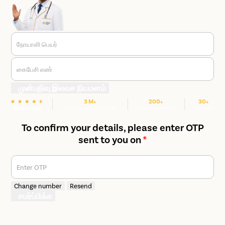
நோயாளி பெயர்
கைபேசி எண்
முன்பதிவு இலவச நியமனம்
3 M+
200+
30+
மகிழ்ச்சியான நோயாளிகள்
மருத்துவமனைகள்
நகரங்கள்
We are rated
To confirm your details, please enter OTP
sent to you on
*
Enter OTP
Change number
Resend
சமர்ப்பிக்க