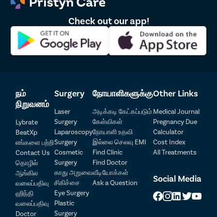
ஹெமரேஜ், கிழிந்த இரத்த நாளங்களால் ஏற்படும்
அசாதாரண இரத்த ஓட்டம்
Check out our app!
காயங்களுக்குப் பிறகு அசாதாரணமான வளர்ச்சியாக
தோன்றக் கூடிய கெலாய்ட்
நரம்பு காயம்
இந்த சிக்கல்களைத் தவிர்க்க, நீங்கள் தாமதமின்றி
லிபோமாவிற்கான மருத்துவரை அணுகி, உங்கள் சிகிச்சை
முறைகளை ஆராய வேண்டியது அவசியம்.
நம்
Surgery
நோயாளிகளுக்கு
Other Links
திருவொற்றியூர்இல் அனுபவமிக்க
நிறுவனம்
Laser
அடிக்கடி கேட்கப்படும்
Medical Journal
லிபோமா அறுவை சிகிச்சை நிபுணர்கள்
Surgery
கேள்விகள்
Pregnancy Due
Lybrate
Laparoscopy
நோயாளி உதவி
Calculator
BeatXp
Surgery
இல்லை செலவு EMI
Cost Index
எங்களை பற்றி
லிபோமாவுக்கு சிறந்த சிகிச்சை வழங்க, திருவொற்றியூர்இல்
Cosmetic
Find Clinic
All Treatments
Contact Us
லிபோமா எக்சிஷன் மற்றும் லிபோசக்ஷன் செய்வதில்
Surgery
Find Doctor
தொழில்
நிபுணத்துவம் பெற்ற அனுபவம் வாய்ந்த அறுவை சிகிச்சை
காது அறுவை
வீடியோக்கள்
ஆங்கில
நிபுணர்களின் குழு பிரிஸ்டின் கேரில் உள்ளது. எங்கள்
Social Media
சிகிச்சை
Ask a Question
வலைப்பதிவு
அர்ப்பணிப்புள்ள காஸ்மெடிக்/பிளாஸ்டிக் அறுவை சிகிச்சை
Eye Surgery
ஹிந்தி
நிபுணர்கள், மக்களின் அழகுக்கலையில் சிறப்பு கவனம்
Plastic
வலைப்பதிவு
செலுத்துகிறார்கள் என்பதையும், கொழுப்பை நீக்கும் போது
Patient Detail
Surgery
தழும்பு வரக்கூடாது என்பதையும் புரிந்து கொள்கிறார்கள்.
Doctor