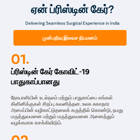
வாய்ப்புகளைக் குறைக்கக் கூடிய குறைந்த அளவு ஊடுருவும்
ஏன் ப்ரிஸ்டின் கேர்?
முறையாகும். எங்கள் நிபுணத்துவம் வாய்ந்த அறுவை சிகிச்சை
நிபுணர்களின் பராமரிப்பில் நிகழ்த்தப்படும் இந்த சிகிச்சை
Delivering Seamless Surgical Experience in India
முறை அறுவை சிகிச்சை அல்லாத சிகிச்சைகளை விட அதிக
வெற்றி விகிதத்தைக் கொண்டுள்ளது.
முன்பதிவு இலவச நியமனம்
01.
ப்ரிஸ்டின் கேர் கோவிட்-19
பாதுகாப்பானது
நோயாளியின் உடல்நலம் மற்றும் பாதுகாப்பை எங்கள்
கிளினிக்குகள் சிறப்பு கவனித்தன. உலக சுகாதார
அமைப்பின் வழிகாட்டுதலைக் கருத்தில் கொண்டு, நமது
மருத்துவமனை மற்றும் மருத்துவமனை அனைத்தும்
வழக்கமாக கசக்கிவிடும்.
02.