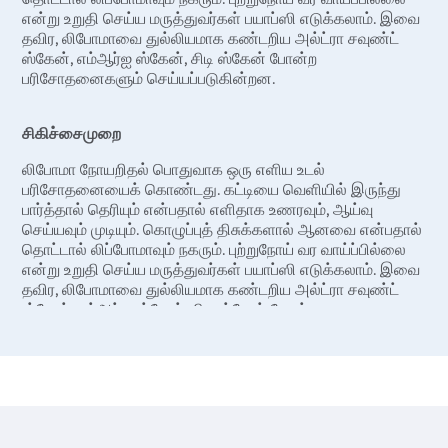
என்று உறுதி செய்ய மருத்துவர்கள் பயாப்ஸி எடுக்கலாம். இவை
தவிர, லிபோமாவை துல்லியமாக கண்டறிய அல்ட்ரா சவுண்ட்
ஸ்கேன், எம்ஆர்ஐ ஸ்கேன், சிடி ஸ்கேன் போன்ற
பரிசோதனைகளும் செய்யப்படுகின்றன.
சிகிச்சைமுறை
லிபோமா நோயறிதல் பொதுவாக ஒரு எளிய உடல்
பரிசோதனையைக் கொண்டது. கட்டியை வெளியில் இருந்து
பார்த்தால் தெரியும் என்பதால் எளிதாக உணரவும், ஆய்வு
செய்யவும் முடியும். கொழுப்புத் திசுக்களால் ஆனவை என்பதால்
தொட்டால் லிப்போமாவும் நகரும். புற்றுநோய் வர வாய்ப்பில்லை
என்று உறுதி செய்ய மருத்துவர்கள் பயாப்ஸி எடுக்கலாம். இவை
தவிர, லிபோமாவை துல்லியமாக கண்டறிய அல்ட்ரா சவுண்ட்
ஸ்கேன், எம்ஆர்ஐ ஸ்கேன், சிடி ஸ்கேன் போன்ற
பரிசோதனைகளும் செய்யப்படுகின்றன.
லிப்போமாவிற்கான பயனுள்ள சிகிச்சையாக அறுவை சிகிச்சை
செய்யப்படுகிறது. அறுவை சிகிச்சையின் போது, மருத்துவர்
ஒரு சிறிய கீறலை செய்து, கொழுப்பு திசுக்களை பிரித்தெடுக்க
லிப்போசக்ஷன் நுட்பத்தை பயன்படுத்துகிறார். இது உடலில் எந்த
தழும்பும் இல்லாமல், லிபோமா மீண்டும் வருவதற்கான