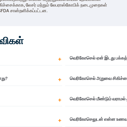
கிச்சைக்காக, லேசர் மற்றும் லேபராஸ்கோபிக் நடைமுறைகள்
FDA சான்றளிக்கப்பட்டன.
்விகள்
வெரிகோசெல் ஏன் இடது பக்கத்
 தற்காலிக நிவாரணம் வழங்குவதில்
உடலின் உடற்கூறியல் காரணமா
னது?
வெரிகோசெல் அறுவை சிகிச்சை
இல்லாமல்
,
வெரிகோசெல்
காணப்படுகிறது. ஆணின் உடல் 
அதிகமாக இருக்கும் வகையில்
வெரிகோசெல்ஸின் வாய்ப்புகள
ப்படையாக மிகவும்
வெரிகோசெல் அறுவை சிகிச்சை
வெரிகோசெல் மீண்டும் வராமல் த
ை முற்றிலும் வலியற்ற
உறுதிப்படுத்த நீங்கள் செய்ய
ியை உணர மாட்டீர்கள்.
நீரேற்றமாக இருங்கள் மற்ற
ஒரு குறிப்பிட்ட
வெரிகோசெலுக்கான லேப்ராஸ்
வெரிகோசெலுடன் என்ன உணவுக
ஸ்க்ரோட்டம் பகுதியில் அதிக
ீன நுண்ணோக்கி அறுவை
சிகிச்சைகள் மிகவும் பயனுள்