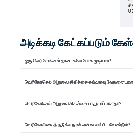
சி
US
அடிக்கடி கேட்கப்படும் கேள
ஒரு வெரிகோசெல் தானாகவே போக முடியுமா?
மருந்துகள்
,
வீட்டு வைத்தியம் மற்றும் பிற குறிப்புகள்
வெரிகோசெல் அறுவை சிகிச்சை எவ்வளவு வேதனையா
வெற்றிகரமாக இருக்கலாம். ஆனால் சரியான சிகிச்சை 
தானாகவே போய்விடும் சாத்தியம் இல்லை.
திறந்த அறுவை சிகிச்சை வெரிகோசெலெக்டோமி வெளி
வெரிகோசெல் அறுவை சிகிச்சை பாதுகாப்பானதா?
வேதனையானது. இருப்பினும்
,
நுண்ணிய அறுவை சிகிச்ச
செயல்முறையாகும். முழு செயல்முறையிலும் நீங்கள் வல
வெரிகோசெலுக்கான பாரம்பரிய அறுவை சிகிச்சையானது 
வெரிகோசிலைத் தடுக்க நான் என்ன சாப்பிட வேண்டும்?
சிக்கல்களின் அபாயத்தை உள்ளடக்கியது. ஆனால்
,
நவ