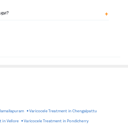
கிச்சையளிக்க முடியும். இருப்பினும்
,
வெரிகோசெல்
 தீவிரமான உடற்பயிற்சியை தவிர்க்கவும்
்
,
அது ஆரோக்கியமற்ற வாழ்க்கை முறையின்
ணவுகள் தவிர்க்கப்பட வேண்டும்:
்கமான பின்தொடர்தல்களை பராமரிக்கவும்
பதா?
மீண்டும் நிகழாமல் தடுக்க ஆரோக்கியமான உணவு போன்ற
களை நீங்கள் செய்ய வேண்டும்.
வழக்கமான திறந்த அறுவை சிகிச்சை முறையை விட நவீன
அல்லது எண்ணெய் கொண்டிருக்கும் குப்பை
,
பதப்படுத்தப்பட்ட
ெய்ய பரிந்துரைக்கப்படுகிறது.
 தீங்கு விளைவிக்கும். ஆரம்பத்தில்
,
வெரிகோசெல்
ுத்தலாம்
,
ஆனால் நீண்ட நேரம் சிகிச்சை அளிக்காமல்
 கேக்குகள்
,
பேஸ்ட்ரிகள்
,
குக்கீகள்
,
மஃபின்கள் போன்றவை.
மடைகின்றன மற்றும் விந்தணுக்கள் சுருங்குதல்
,
்றும் காபி
 மற்றும் பிற மலட்டுத்தன்மை பிரச்சினைகள் போன்ற
ும்.
மற்றும் புகைபிடித்தல் போன்ற ஆரோக்கியமற்ற
ை கடுமையாக்கும்.
 Mamallapuram
Varicocele Treatment in Chengalpattu
 in Vellore
Varicocele Treatment in Pondicherry