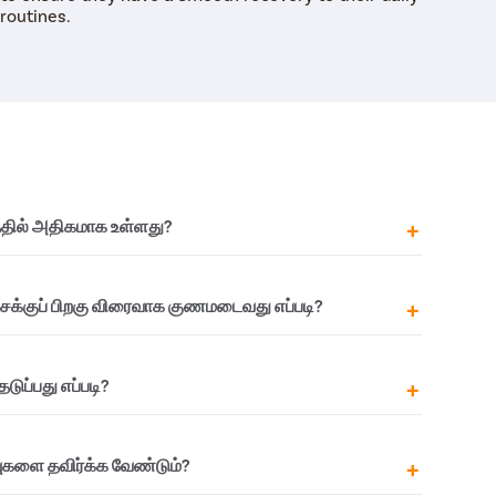
routines.
தில் அதிகமாக உள்ளது?
க வெரிகோசெல்ஸ் இடது பக்கத்தில் அதிகம்
க்குப் பிறகு விரைவாக குணமடைவது எப்படி?
வலது பக்கத்தை விட இடது பக்கத்திற்கு இரத்த ஓட்டம்
 வடிவமைக்கப்பட்டுள்ளது. இது இடது பக்க
ை அதிகரிக்கிறது.
க்குப் பிறகு விரைவான மற்றும் சீரான மீட்சியை
டுப்பது எப்படி?
க்கூடிய சில விஷயங்கள் உள்ளன. இவற்றில் அடங்கும்:
ும் ஆரோக்கியமான உணவைப் பின்பற்றுங்கள்
கோபிக் மற்றும் மைக்ரோஸ்கோபிக் அறுவை
ளை தவிர்க்க வேண்டும்?
 அழுத்தத்தைத் தவிர்க்கவும்
ளதாக இருக்கும். அவர்கள் ஒரு நாளுக்குள்