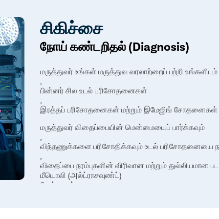
நாளடைவில் வீக்கம் மற்றும் வலி மோசமடையும்
விரைப்பையில் தெரியும் முறுக்கப்பட்ட நரம்புகள்
சிகிச்சை
நோய் கண்டறிதல் (Diagnosis)
மருத்துவர் உங்கள் மருத்துவ வரலாற்றைப் பற்றி உங்களிடம்
,
பின்னர் சில உடல் பரிசோதனைகள்
,
இரத்தப் பரிசோதனைகள் மற்றும் இமேஜிங் சோதனைகள் மூ
மருத்துவர் விதைப்பையின் மென்மையைப் பார்க்கவும்
,
விந்தணுக்களை பரிசோதிக்கவும் உடல் பரிசோதனையை நடத்
,
விதைப்பை நரம்புகளின் விரிவான மற்றும் துல்லியமான ப
மீயொலி (அல்ட்ராசவுண்ட்)
செய்யலாம்.
இவை தவிர
,