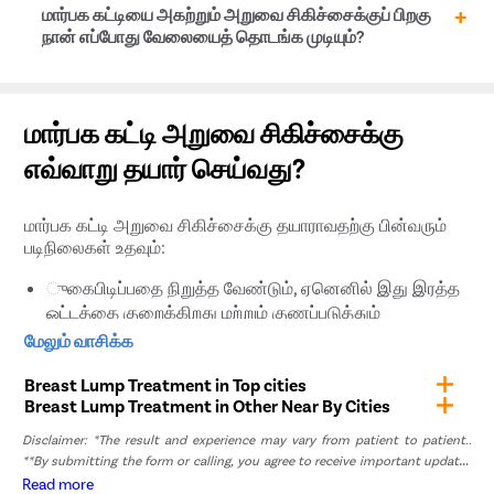
புற்றுநோயாக இருந்தால், நோயாளியின் நிலையைப்
அறுவைச்சிகிச்சை முடிந்த உடனேயே, மார்பில் உணர்வின்மை,
மார்பக கட்டியை அகற்றும் அறுவை சிகிச்சைக்குப் பிறகு
பொறுத்து மருத்துவர் 1-2 நாட்களுக்கு மருத்துவமனையில்
வீக்கம், சிராய்ப்பு மற்றும் லேசான வலியை அனுபவிப்பீர்கள்.
நான் எப்போது வேலையைத் தொடங்க முடியும்?
தங்குவதற்கு பரிந்துரைக்கலாம்.
இந்த பின் விளைவுகள் அடுத்த சில நாட்களில் படிப்படியாக
மறைந்து விடும்.
மார்பக கட்டி அறுவை சிகிச்சைக்குப் பிறகு குணமாகும்
நேரம் ஒவ்வொரு நோயாளிக்கும் வேறுபடும். பெரும்பாலான
மார்பக கட்டி அறுவை சிகிச்சைக்கு
சந்தர்ப்பங்களில், நீங்கள் ஒரு வாரத்திற்குள்ளாக
எவ்வாறு தயார் செய்வது?
வேலையைத் தொடரலாம்.
மார்பக கட்டி அறுவை சிகிச்சைக்கு தயாராவதற்கு பின்வரும்
படிநிலைகள் உதவும்:
ுகைபிடிப்பதை நிறுத்த வேண்டும், ஏனெனில் இது இரத்த
ஓட்டத்தை குறைக்கிறது மற்றும் குணப்படுத்தும்
செயல்முறையை குறைக்கிறது. நீங்கள் வழக்கமாகவோ
மேலும் வாசிக்க
அல்லது எப்போதாவதோ புகைபிடிப்பவராக இருந்தால்,
Breast Lump Treatment in Top cities
அறுவை சிகிச்சை மாதங்களுக்கு முன்பே அதை முற்றிலும்
Breast Lump Treatment in Other Near By Cities
தவிர்க்குமாறு மருத்துவர் கேட்டுக்கொள்வார் .
சிகிச்சையை நன்கு புரிந்துகொள்வதற்காக அறுவை
Disclaimer: *The result and experience may vary from patient to patient..
சிகிச்சையின் முழு நோயறிதல் மற்றும் விளக்கத்திற்கு ஒரு
**By submitting the form or calling, you agree to receive important updates
பிளாஸ்டிக் அறுவை சிகிச்சை நிபுணரைத் தொடர்பு
and marketing communications.
Read more