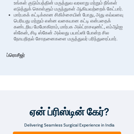
உங்கள் குடும்பத்தின் மருத்துவ வரலாறு மற்றும் நீங்கள்
எடுத்துக் கொள்ளும் மருந்துகள் ஆகியவற்றைக் கேட்பார்.
மார்பகக் கட்டிக்கான சிகிச்சையின் போது, அது எவ்வளவு
பெரியது மற்றும் என்ன வகையான கட்டி என்பதைக்
கண்டறிய மேமோகிராம், மார்பக அல்ட்ராசவுண்ட், எம்ஆர்ஐ
ஸ்கேன், சிடி ஸ்கேன் அல்லது பயாப்ஸி போன்ற சில
நோயறிதல் சோதனைகளை மருத்துவர் பரிந்துரைப்பார்.
ப்ரொசீஜர்
ஒரு முழுமையான பரிசோதனைக்குப் பிறகு,
மார்பகத்திலிருந்து கட்டியை அகற்றுவதற்கான சிறந்த
வழியை பிளாஸ்டிக் அறுவை சிகிச்சை நிபுணர்
கண்டுபிடிப்பார். மார்பக கட்டிகளை அகற்றுவதற்கான
பல்வேறு நுட்பங்கள் உள்ளன.
லம்பெக்டோமி – பிளாஸ்டிக் அறுவை சிகிச்சை நிபுணர்
அனஸ்தீஸியாவின் தாக்கத்தின் கீழ் அறுவை சிகிச்சை
செய்கிறார். இந்த நுட்பத்தின் போது, மற்ற மார்பக
ஏன் ப்ரிஸ்டின் கேர்?
திசுக்களை பாதிக்காமல் துல்லியமாக கட்டியை
அகற்றுவதற்காக, பாதிக்கப்பட்ட பகுதியை அடைய
Delivering Seamless Surgical Experience in India
பிளாஸ்டிக் அறுவை சிகிச்சை நிபுணர் முலைக்காம்பு-
ஏரோலரில் மீது ஒரு கீறல் செய்கிறார். லம்பெக்டோமி