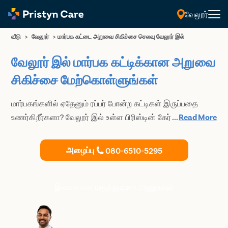
வேலூர்
வீடு
>
வேலூர்
>
மார்பக கட்டை அறுவை சிகிச்சை செலவு வேலூர் இல்
வேலூர் இல் மார்பக கட்டிக்கான அறுவை
சிகிச்சை மேற்கொள்ளுங்கள்
மார்பகங்களில் ஏதேனும் ரப்பர் போன்ற கட்டிகள் இருப்பதை
உணர்கிறீர்களா? வேலூர் இல் உள்ள பிரிஸ்டின் கேர் உடன்
...
Read More
தொடர்பு கொள்ளவும். குறைந்த தழும்புகளுடன் மார்பக கட்டி
அறுவை சிகிச்சை செய்வதில் நிபுணத்துவம் பெற்ற அனுபவம்
அழைப்பு
080-6510-5295
வாய்ந்த பிளாஸ்டிக் அறுவை சிகிச்சை நிபுணர்கள் குழு
எங்களுக்காக முழுநேர வேலை செய்கிறார்கள். மார்பக
கட்டிகளை அகற்றும் அறுவை சிகிச்சைக்கு அனுபவம் வாய்ந்த
இலவசமாக மருத்துவரை அணுகவும்
பிளாஸ்டிக் அறுவை சிகிச்சை நிபுணரிடம் ஆலோசனை பெற
இன்றே உங்களுடைய சந்திப்பை பதிவு செய்யவும்.