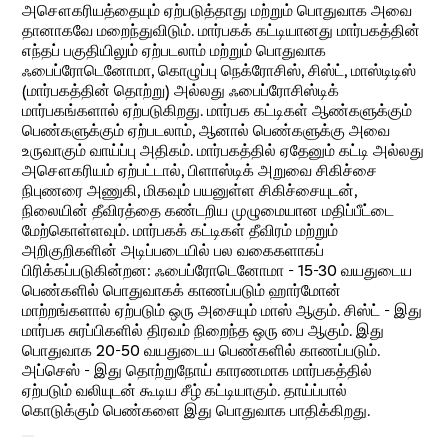
அசௌகரியத்தையும் ஏற்படுத்தாது மற்றும் பொதுவாக அவை
தானாகவே மறைந்துவிடும். மார்பகக் கட்டியானது மார்பகத்தின்
எந்தப் பகுதியிலும் ஏற்படலாம் மற்றும் பொதுவாக
ஃபைப்ரோடெனோமா, கொழுப்பு நெக்ரோசிஸ், சிஸ்ட், மாஸ்டிடிஸ்
(மார்பகத்தின் தொற்று) அல்லது ஃபைப்ரோசிஸ்டிக்
மார்பகங்களால் ஏற்படுகிறது. மார்பக கட்டிகள் ஆண்களுக்கும்
பெண்களுக்கும் ஏற்படலாம், ஆனால் பெண்களுக்கு அவை
உருவாகும் வாய்ப்பு அதிகம். மார்பகத்தில் ஏதேனும் கட்டி அல்லது
அசௌகரியம் ஏற்பட்டால், பிளாஸ்டிக் அறுவை சிகிச்சை
நிபுணரை அணுகி, மிகவும் பயனுள்ள சிகிச்சையுடன்,
நிலையின் தீவிரத்தை கண்டறிய முழுமையான மதிப்பீட்டை
மேற்கொள்ளவும். மார்பகக் கட்டிகள் தீவிரம் மற்றும்
அறிகுறிகளின் அடிப்படையில் பல வகைகளாகப்
பிரிக்கப்படுகின்றன: ஃபைப்ரோடெனோமா - 15-30 வயதுடைய
பெண்களில் பொதுவாகக் காணப்படும் ஹார்மோன்
மாற்றங்களால் ஏற்படும் ஒரு அசையும் மாஸ் ஆகும். சிஸ்ட் - இது
மார்பக சுரப்பிகளில் திரவம் நிறைந்த ஒரு பை ஆகும். இது
பொதுவாக 20-50 வயதுடைய பெண்களில் காணப்படும்.
அப்செஸ் - இது தொற்றுநோய் காரணமாக மார்பகத்தில்
ஏற்படும் வலியுடன் கூடிய சீழ் கட்டியாகும். தாய்ப்பால்
கொடுக்கும் பெண்களை இது பொதுவாக பாதிக்கிறது.