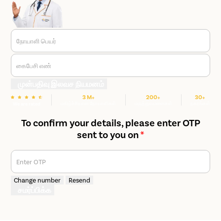
நோயாளி பெயர்
கைபேசி எண்
முன்பதிவு இலவச நியமனம்
3 M+
200+
30+
மகிழ்ச்சியான நோயாளிகள்
மருத்துவமனைகள்
நகரங்கள்
We are rated
To confirm your details, please enter OTP
sent to you on
*
Enter OTP
Change number
Resend
சமர்ப்பிக்க