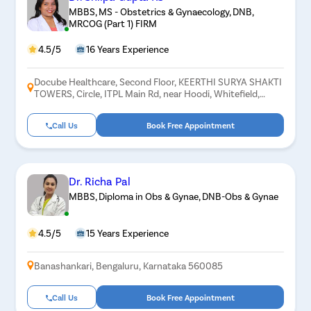
MBBS, MS - Obstetrics & Gynaecology, DNB,
MRCOG (Part 1) FIRM
4.5/5
16 Years Experience
Docube Healthcare, Second Floor, KEERTHI SURYA SHAKTI
TOWERS, Circle, ITPL Main Rd, near Hoodi, Whitefield,
Bengaluru, Karnataka 560048
Call Us
Book Free Appointment
Dr. Richa Pal
MBBS, Diploma in Obs & Gynae, DNB-Obs & Gynae
4.5/5
15 Years Experience
Banashankari, Bengaluru, Karnataka 560085
Call Us
Book Free Appointment