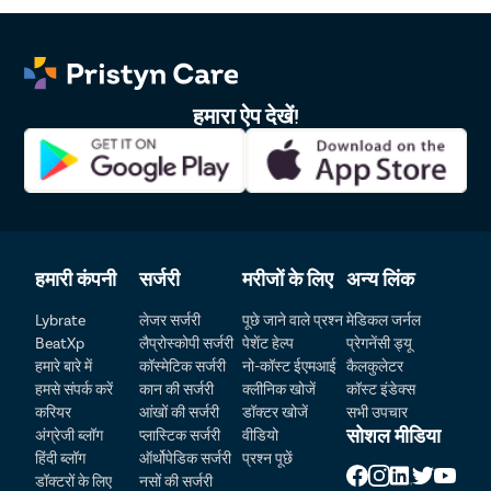
DLH 2013 
3
Dr. Anjani Dixit
4.8
0000613KTK
हमारा ऐप देखें!
हमारी कंपनी
सर्जरी
मरीजों के लिए
अन्य लिंक
Patient Detail
Lybrate
लेजर सर्जरी
पूछे जाने वाले प्रश्न
मेडिकल जर्नल
BeatXp
लैप्रोस्कोपी सर्जरी
पेशेंट हेल्प
प्रेगनेंसी ड्यू
नाम लिखें
OTP
हमारे बारे में
कॉस्मेटिक सर्जरी
नो-कॉस्ट ईएमआई
कैलकुलेटर
हमसे संपर्क करें
कान की सर्जरी
क्लीनिक खोजें
कॉस्ट इंडेक्स
₹
करियर
आंखों की सर्जरी
डॉक्टर खोजें
सभी उपचार
मोबाइल नंबर दर्ज करें
Total Payable
सोशल मीडिया
अंग्रेजी ब्लॉग
प्लास्टिक सर्जरी
वीडियो
हिंदी ब्लॉग
ऑर्थोपेडिक सर्जरी
प्रश्न पूछें
शहर चुनें
डॉक्टरों के लिए
नसों की सर्जरी