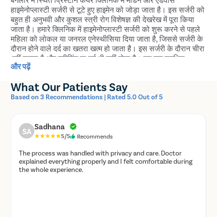
हाइमेनोप्लास्टी सर्जरी से टूटे हुए हाइमेन को जोड़ा जाता है। इस सर्जरी को
बहुत ही अनुभवी और कुशल स्त्री रोग विशेषज्ञ की देखरेख में पूरा किया
जाता है। हमारे क्लिनिक में हाइमेनोप्लास्टी सर्जरी को शुरू करने से पहले
महिला को लोकल या जनरल एनेस्थीसिया दिया जाता है, जिससे सर्जरी के
दौरान होने वाले दर्द का खतरा खत्म हो जाता है। इस सर्जरी के दौरान चीरा
नहीं लगता है और ब्लीडिंग या दर्द भी नहीं होता है। यह एक सुरक्षित
और पढ़ें
सर्जिकल प्रक्रिया है जिसे पूरा होने में मात्र आधा घंटे का समय लगता है।
हाइमेनोप्लास्टी सर्जरी के दौरान या बाद में जख्म बनने, इंफेक्शन होने या
What Our Patients Say
दूसरे साइड इफेक्ट्स का खतरा लगभग शून्य होता है। सर्जरी खत्म होने के
कुछ ही घंटों के बाद मरीज को क्लिनिक से डिस्चार्ज कर दिया जाता है।
Based on 3 Recommendations | Rated 5.0 Out of 5
सर्जरी के मात्र दो दिन बाद से महिला अपनी डेली रूटीन को शुरू कर
सकती है। हालांकि, सर्जरी के बाद पूरी तरह से ठीक होने में लगभग 2-4
सप्ताह का समय लगता है।
Sadhana
SA
5/5
Recommends
बैंगलोर में वर्जिनिटी पाने का बेस्ट तरीका
The process was handled with privacy and care. Doctor
explained everything properly and I felt comfortable during
the whole experience.
बैंगलोर में स्थित हमारे प्रिस्टीन केयर क्लिनिक में मॉडर्न और एडवांस
हाइमेनोप्लास्टी सर्जरी से टूटे हुए हाइमेन को फिर से आपस में जोड़ दिया
जाता है। हमारे क्लिनिक में इस सर्जरी को बहुत ही अनुभवी और कुशल
स्त्री रोग विशेषज्ञ की देखरेख में पूरा किया जाता है। यह एक सुरक्षित
सर्जिकल प्रक्रिया है जो मात्र आधे घंटे में कंम्प्लीट हो जाती है। इस