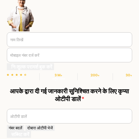
नाम लिखें
मोबाइल नंबर दर्ज करें
निःशुल्क परामर्श बुक करें
3 M+
200+
30+
स्टार रेटिंग
संतुष्ट मरीज
हॉस्पिटल
शहर
आपके द्वारा दी गई जानकारी सुनिश्चित करने के लिए कृप्या
ओटीपी डालें
*
ओटीपी डालें
नंबर बदलें
दोबारा ओटीपी भेजें
सब्मिट करें