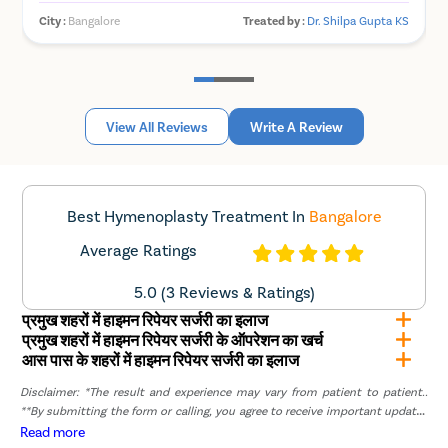
सर्जरी के खत्म होने के कुछ ही समय के बाद इसके बेहतर रिजल्ट को
City :
Bangalore
Treated by :
Dr. Shilpa Gupta KS
C
अनुभव किया जा सकता है। हाइमेनोप्लास्टी सर्जरी के बाद आपकी
सेक्सुअल लाइफ पहले की तुलना में अधिक खूबसूरत और आनंदमय हो
जाती है। अगर आप बैंगलोर में कम से कम खर्च में बेस्ट सर्जरी की मदद से
फिर से अपनी वर्जिनिटी को वापस पाना चाहती हैं तो प्रिस्टीन केयर से
संपर्क करें। हमारे अनुभवी और कुशल स्त्री रोग विशेषज्ञ आपने सालों के
अनुभव और मॉडर्न मेडिकल टेक्नोलॉजी की मदद से आपके टूटे हुए हाइमेन
View All Reviews
Write A Review
को मात्र कुछ ही मिनटों में जोड़कर आपको फिर से वर्जिनिटी प्रदान कर
सकते हैं।
Best Hymenoplasty Treatment In
Bangalore
List of Hymenoplasty Doctors in
Average Ratings
Bangalore
5.0 (3 Reviews & Ratings)
Sr.No.
Doctor Name
Registration Number
Ratings
प्रमुख शहरों में हाइमन रिपेयर सर्जरी का इलाज
प्रमुख शहरों में हाइमन रिपेयर सर्जरी के ऑपरेशन का खर्च
आस पास के शहरों में हाइमन रिपेयर सर्जरी का इलाज
1
Dr. Shilpa Gupta KS
86821
4.5
Disclaimer: *The result and experience may vary from patient to patient..
**By submitting the form or calling, you agree to receive important updates
CTG 2011 0000014 
and marketing communications.
Read more
2
Dr. Richa Pal
4.5
KTK