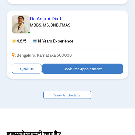
Dr. Anjani Dixit
MBBS, MS, DNB,FMAS
4.8/5
14 Years Experience
, Bengaluru, Karnataka 560038
Call Us
Book Free Appointment
View All Doctors
हाइमनोप्लास्टी क्या है?