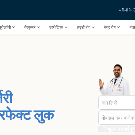
मरीजों के 
यूरोलॉजी
वैस्कुलर
एस्थेटिक्स
हड्डी रोग
नेत्र रोग
बां
जरी
नाम लिखें
 परफेक्ट लुक
मोबाइल नंबर दर्ज करे
निःशुल्क परामर्श बुक