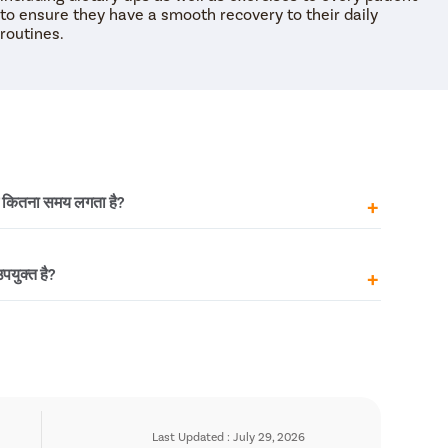
to ensure they have a smooth recovery to their daily
routines.
में कितना समय लगता है?
य गतिविधियां शुरू कर सकते हैं। पूरी तरह से ठीक होने और सूजन
पयुक्त है?
ग सकता है।
नाक के आकार को सुधारना चाहते हैं, सांस लेने में समस्या का
 चोट का इलाज कराना चाहते हैं।
Last Updated : July 29, 2026