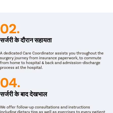
क चीरा लगाया जाता है। इस चीरे के माध्यम से, नाक की हड्डियों
ता है ताकि सर्जन को आपकी नाक का आकर को बदलने या ठीक
02.
दाहरण के लिए, अगर आपकी नाक बड़ी है, तो सर्जन हड्डी या
लों में, सर्जन को नाक के आकार को बदलने और आकार को
ै। आमतौर पर, ऐसा करने के लिए सेप्टम से कार्टिलेज का
सर्जरी के दौरान सहायता
इस सेप्टम को सांस लेने में सुधार करने और दूसरे लक्षणों से भी
नाक, बंद नाक, सिरदर्द, आदि।
A dedicated Care Coordinator assists you throughout the
और टिशू को तराशने के बाद बाकी के चीरों को सावधानी से बंद
surgery journey from insurance paperwork, to commute
िरिक्त चीरे भी लगाए जा सकते हैं।
from home to hospital & back and admission-discharge
 गौज लगा देंगे।
process at the hospital.
जाएगा। जब तक आप जागेंगे तब तक कर्मचारी आपकी निगरानी करेंगे
04.
ी अस्पताल से छुट्टी भी मिल जाएगी।
सर्जरी के बाद देखभाल
We offer follow-up consultations and instructions
including dietary tips as well as exercises to every patient