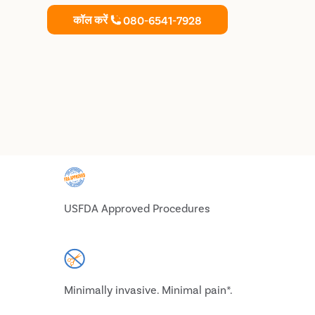
कॉल करें
080-6541-7928
USFDA Approved Procedures
Minimally invasive. Minimal pain*.