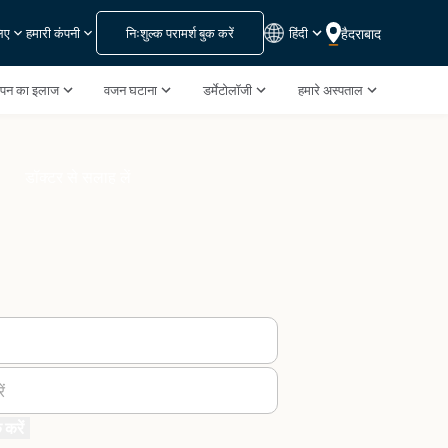
निःशुल्क परामर्श बुक करें
हिंदी
हैदराबाद
लिए
हमारी कंपनी
झपन का इलाज
वजन घटाना
डर्मेटोलॉजी
हमारे अस्पताल
डॉक्टर से सलाह लें
ं
 करें