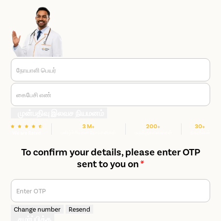
நோயாளி பெயர்
கைபேசி எண்
முன்பதிவு இலவச நியமனம்
3 M+
200+
30+
மகிழ்ச்சியான நோயாளிகள்
மருத்துவமனைகள்
நகரங்கள்
We are Rated
To confirm your details, please enter OTP
sent to you on
*
Enter OTP
Change number
Resend
சமர்ப்பிக்க