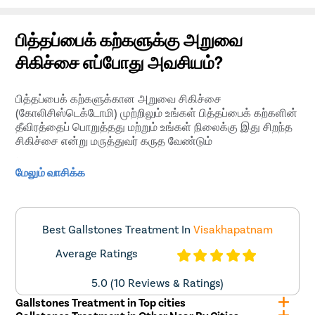
என்று பெயர், அதற்கு அறுவை சிகிச்சை செய்ய வேண்டும்.
கிளினிக்குகள் நவீன மருத்துவ உள்கட்டமைப்புடன்
பொருத்தப்பட்டுள்ளன, மேலும் பித்தப்பைக் கற்களுக்கான
பித்தப்பையில் உள்ள கற்களை அறுவை சிகிச்சையின்றி
சிறந்த ஆலோசனை மற்றும் சிகிச்சையை வழங்க
ஸ்கோப்பைப்
பயன்படுத்தி அகற்றலாம். உணவு
பித்தப்பைக் கற்களுக்கு அறுவை
மருத்துவர்களும் உயர் பயிற்சி பெற்றுள்ளனர்.
அடிப்படையிலான பித்தப்பைக் கற்களை அகற்றுவதற்கு
சிகிச்சை எப்போது அவசியம்?
அறுவை சிகிச்சை நிபுணருடன் கலந்தாலோசிக்க
பரிந்துரைக்கிறோம்.
பித்தப்பைக் கற்களுக்கான அறுவை சிகிச்சை
(கோலிசிஸ்டெக்டோமி) முற்றிலும் உங்கள் பித்தப்பைக் கற்களின்
தீவிரத்தைப் பொறுத்தது மற்றும் உங்கள் நிலைக்கு இது சிறந்த
சிகிச்சை என்று மருத்துவர் கருத வேண்டும்
.
பித்தப்பைக் கல்லை அகற்றும் லேப்ராஸ்கோபிக் அறுவை
மேலும் வாசிக்க
சிகிச்சையானது கோலிசிஸ்டெக்டோமி என்று
அழைக்கப்படுகிறது. கோலிசிஸ்டெக்டோமியை இரண்டு
வழிகளில் செய்யலாம் திறந்த அறுவை சிகிச்சை அல்லது
லேப்ராஸ்கோபிக் அறுவை சிகிச்சை. பித்தப்பைக் கற்களின்
Best Gallstones Treatment In
Visakhapatnam
எண்ணிக்கையைப் பொறுத்து, கற்களை தனியாக அகற்ற
அறுவை சிகிச்சை செய்வதா அல்லது முழு பித்தப்பையை
Average Ratings
அகற்றுவதா என்பதை மருத்துவர் முடிவு செய்வார்.
5.0 (10 Reviews & Ratings)
பித்தப்பையில் பல கற்கள் உருவாகும் போது பித்தப்பைக்கான
Gallstones Treatment in Top cities
அறுவை சிகிச்சை பொதுவாக பரிந்துரைக்கப்படுகிறது. மேலும்,