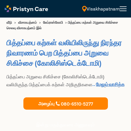
Visakhapatnam
தமிழ்
வீடு
>
விசாகபத்னம்
>
லேப்ராஸ்கோபி
>
பித்தப்பை கற்கள் அறுவை சிகிச்சை
செலவு விசாகபத்னம் இல்
பித்தப்பை கற்கள் வலியிலிருந்து நிரந்தர
நிவாரணம் பெற பித்தப்பை அறுவை
சிகிச்சை (கோலிசிஸ்டெக்டோமி)
பித்தப்பை அறுவை சிகிச்சை (கோலிசிஸ்டெக்டோமி)
...
மேலும் வாசிக்க
வலிமிகுந்த பித்தப்பைக் கற்கள் அறிகுறிகளை அகற்றுவதற்கு,
மிகவும் பயனுள்ள மற்றும் நிரந்தரமான முடிவுகளுக்கு,
குறைந்தபட்ச துளையிடப்படும் தினப்பராமரிப்பு அறுவை
அழைப்பு
080-6510-5277
சிகிச்சை முறை.
இன்று மருத்துவரை அணுகவும்