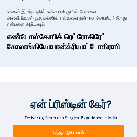
உங்கள் இரத்தத்தில் உள்ள பிலிரூபின் அளவை
அளவிடுவதற்கும், கல்லீரல் எவ்வளவு நன்றாக செயல்படுகிறது
என்பதை அறியவும்.
எண்டோஸ்கோபிக் ரெட்ரோகிரேட்
சோலாங்கியோபான்க்ரியாட்டோகிராபி
(ERCP):
உங்கள் பித்த நாளத்தில் சிக்கியுள்ள பித்தப்பைக் கற்களை
மருத்துவர் அடையாளம் காண உதவும் வகையில் உங்கள்
இரைப்பை குடல் (GI) பாதையில் ஒரு சிறிய கேமரா
இணைக்கப்படும்.
ஏன் ப்ரிஸ்டின் கேர்?
அடிவயிற்று அல்ட்ராசவுண்ட் மற்றும் CT
ஸ்கேன்:
Delivering Seamless Surgical Experience in India
பித்தப்பையின் சிறந்த
புத்தக நியமனம்
படத்தி