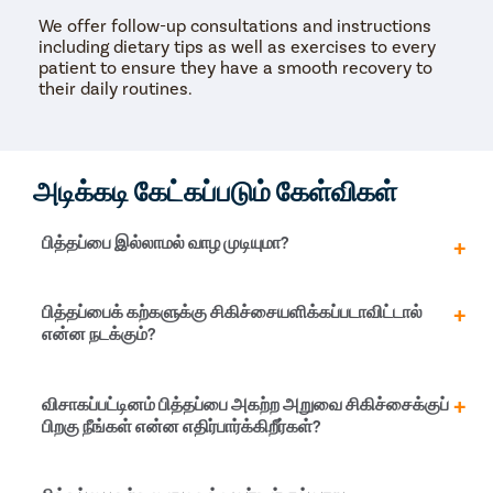
We offer follow-up consultations and instructions
including dietary tips as well as exercises to every
patient to ensure they have a smooth recovery to
their daily routines.
அடிக்கடி கேட்கப்படும் கேள்விகள்
பித்தப்பை இல்லாமல் வாழ முடியுமா?
பித்தப்பை இல்லாமல் சாதாரண வாழ்க்கை வாழலாம். நீங்கள்
பித்தப்பைக் கற்களுக்கு சிகிச்சையளிக்கப்படாவிட்டால்
உண்ணும் உணவை ஜீரணிக்க உங்கள் கல்லீரல் போதுமான
என்ன நடக்கும்?
பித்தத்தை உருவாக்குகிறது. ஆரம்பத்தில், உங்கள் உணவில்
சில முன்னெச்சரிக்கை நடவடிக்கைகளை எடுக்க
வேண்டும்.
பித்தப்பைக் கற்கள் சிகிச்சை அளிக்கப்படாமல் விடப்பட்டால்,
விசாகப்பட்டினம் பித்தப்பை அகற்ற அறுவை சிகிச்சைக்குப்
அவை வீக்கமடைந்து மற்ற பெரிய சிக்கல்களுடன்
பிறகு நீங்கள் என்ன எதிர்பார்க்கிறீர்கள்?
வீக்கத்திற்கு வழிவகுக்கும். இது பித்தப்பைக்குள் சீழ்
உருவாக ஆரம்பிக்கலாம், உறுப்பு இறக்கலாம் அல்லது வீக்கம்
மற்ற அண்டை உறுப்புகளுக்கும் பரவலாம்.
விசாகப்பட்டினம் வழக்கமாக, லேப்ராஸ்கோபிக் அறுவை