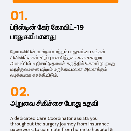
ற்கு, பித்தப்பை கற்களின் அறிகுறிகளை பகுப்பாய்வு செய்ய.
01.
செயல்முறை (PROCEDURE)
ப்ரிஸ்டின் கேர் கோவிட்-19
பித்தப்பை அறுவை சிகிச்சை கோலிசிஸ்டெக்டோமி என்று
பாதுகாப்பானது
அழைக்கப்படுகிறது. பிரிஸ்டின் கேர் நிபுணர்கள்
லேப்ராஸ்கோபிக் அறுவை சிகிச்சையை பரிந்துரைக்கின்றனர்.
லேப்ராஸ்கோபிக் பித்தப்பை அறுவை சிகிச்சையில், மருத்துவர்
நோயாளியின் உடல்நலம் மற்றும் பாதுகாப்பை எங்கள்
ஒரு சிறிய கீறலைச் செய்து, மேல் ஒரு சிறிய வீடியோ கேமரா
கிளினிக்குகள் சிறப்பு கவனித்தன. உலக சுகாதார
மற்றும் அறுவை சிகிச்சை கருவிகளைக் கொண்ட
அமைப்பின் வழிகாட்டுதலைக் கருத்தில் கொண்டு, நமது
லேபராஸ்கோப்பைச் செருகுகிறார். குழாய், கேமரா மற்றும்
மருத்துவமனை மற்றும் மருத்துவமனை அனைத்தும்
கருவிகள் செருகப்பட்டு, அறுவை சிகிச்சை நிபுணர்
வழக்கமாக கசக்கிவிடும்.
பித்தப்பைக் கற்களை அகற்ற டிவி மானிட்டரைப் பார்த்து
அறுவை சிகிச்சை செய்கிறார். கூடுதலாக, குணமடையும் நேரம்
02.
மிக வேகமாக உள்ளது மற்றும் குணப்படுத்தப்பட்ட கீறல்
நடைமுறையில் எந்த வடுவையும் விட்டுவிடாது.
அறுவை சிகிச்சை போது உதவி
A dedicated Care Coordinator assists you
throughout the surgery journey from insurance
paperwork, to commute from home to hospital &