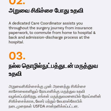
அறுவை சிகிச்சை போது உதவி
Surgery)
A dedicated Care Coordinator assists you
throughout the surgery journey from insurance
paperwork, to commute from home to hospital &
வெரிகோசெலை குணப்படுத்துவதற்கான மிகவும் பயனுள்ள
back and admission-discharge process at the
சிகிச்சை அறுவை சிகிச்சை ஆகும். வெரிகோசெல்ஸின்
hospital.
அறுவை சிகிச்சை வெரிகோசெலெக்டோமி என்று
அழைக்கப்படுகிறது. வெரிகோசெல் அசௌகரியத்தை
03.
ஏற்படுத்தும் போது அல்லது கருவுறாமைக்கான ஆபத்து
இருப்பதாக மருத்துவர் உணரும்போது இது செய்யப்படுகிறது.
நல்ல தொழில்நுட்பத்துடன் மருத்துவ
முழு செயல்முறையும் மயக்க மருந்துகளின் செல்வாக்கின் கீழ்
செய்யப்படுகிறது.
உதவி
அறுவைசிகிச்சைக்கு முன் அனைத்து சிகிச்சை
காசோலைகளிலும் நோயாளிக்கு மருத்துவ உதவி
வழங்கப்படுகிறது. எங்கள் மருத்துவமனையில் நோய்களின்
சிகிச்சைக்காக, லேசர் மற்றும் லேபராஸ்கோபிக்
நடைமுறைகள் USFDA சான்றளிக்கப்பட்டன.