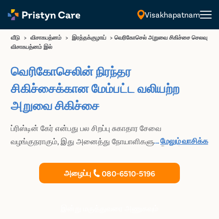
Visakhapatnam
தமிழ்
வீடு
>
விசாகபத்னம்
>
இரத்தக்குழாய்
>
வெரிகோசெல் அறுவை சிகிச்சை செலவு
விசாகபத்னம் இல்
வெரிகோசெலின் நிரந்தர
சிகிச்சைக்கான மேம்பட்ட வலியற்ற
அறுவை சிகிச்சை
ப்ரிஸ்டின் கேர் என்பது பல சிறப்பு சுகாதார சேவை
...
மேலும் வாசிக்க
வழங்குநராகும், இது அனைத்து நோயாளிகளுக்கும் தொல்லை
இல்லாத அறுவை சிகிச்சை அனுபவத்தை தொழில்நுட்பம்
மற்றும் மேம்பட்ட செயல்பாடுகள் மற்றும் சக்திவாய்ந்த
அழைப்பு
080-6510-5196
செயல்முறைகளின் மூலம் வழங்குவதை நோக்கமாகக்
கொண்டுள்ளது.
இன்று மருத்துவரை அணுகவும்