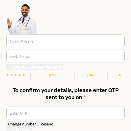
நோயாளி பெயர்
கைபேசி எண்
முன்பதிவு இலவச நியமனம்
3 M+
200+
30+
மகிழ்ச்சியான நோயாளிகள்
மருத்துவமனைகள்
நகரங்கள்
We are Rated
To confirm your details, please enter OTP
sent to you on
*
Enter OTP
Change number
Resend
சமர்ப்பிக்க