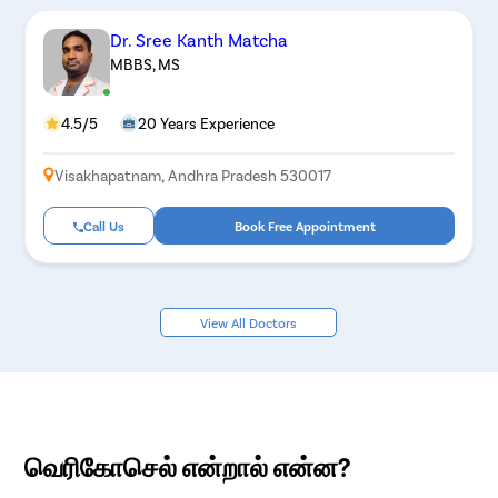
Dr. Sree Kanth Matcha
MBBS, MS
4.5/5
20 Years Experience
Visakhapatnam, Andhra Pradesh 530017
Call Us
Book Free Appointment
View All Doctors
வெரிகோசெல் என்றால் என்ன?