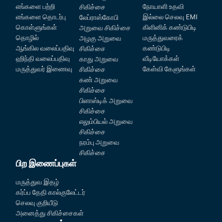
எங்களை பற்றி
நோயாளி உதவி
சிகிச்சை
எங்களை தொடர்பு
இல்லை செலவு EMI
லேப்ராஸ்கோபி
கொள்ளுங்கள்
கிளினிக் கண்டுபிடி
அறுவை சிகிச்சை
தொழில்
மருத்துவரைக்
அழகு அறுவை
ஆங்கில வலைப்பதிவு
கண்டுபிடி
சிகிச்சை
ஹிந்தி வலைப்பதிவு
வீடியோக்கள்
காது அறுவை
மருத்துவர் இணைவு
கேள்வி கேளுங்கள்
சிகிச்சை
கண் அறுவை
சிகிச்சை
பிளாஸ்டிக் அறுவை
சிகிச்சை
எலும்பியல் அறுவை
சிகிச்சை
நரம்பு அறுவை
சிகிச்சை
பிற இணைப்புகள்
Patient Detail
மருத்துவ இதழ்
கர்ப்ப தேதி கால்குலேட்டர்
நோயாளி பெயர்
OTP
செலவு குறியீடு
அனைத்து சிகிச்சைகள்
₹