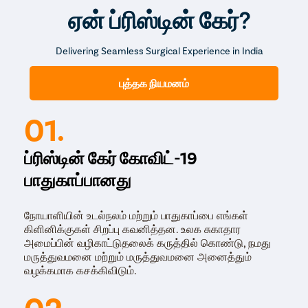
பாதித்துள்ளதா என்பதைச் சரிபார்க்க சில இரத்தப்
ஏன் ப்ரிஸ்டின் கேர்?
பரிசோதனைகள் மற்றும் விந்து பகுப்பாய்வு சோதனைகளும்
செய்யப்படலாம்.
Delivering Seamless Surgical Experience in India
செயல்முறை (
புத்தக நியமனம்
01.
Procedure)
ப்ரிஸ்டின் கேர் கோவிட்-19
பெர்குடேனியஸ் எம்போலைசேஷன் இந்த நடைமுறையில்
,
பாதுகாப்பானது
மருத்துவர் இடுப்பு வழியாக ஒரு வடிகுழாயை உடலுக்குள்
செலுத்துகிறார். மருத்துவர் இந்த வடிகுழாயின் மூலம் ஒரு
கரைசலை பாதிக்கப்பட்ட விதைப்பை நரம்புகளில்
நோயாளியின் உடல்நலம் மற்றும் பாதுகாப்பை எங்கள்
செலுத்துகிறார். கரைசல் நரம்பைத் தடுக்கிறது. இரத்தம்
கிளினிக்குகள் சிறப்பு கவனித்தன. உலக சுகாதார
பின்னர் மற்ற ஆரோக்கியமான நரம்புகள் வழியாக பாய்கிறது
அமைப்பின் வழிகாட்டுதலைக் கருத்தில் கொண்டு, நமது
மற்றும் வெரிகோசெல் சிகிச்சை அளிக்கப்படுகிறது.
மருத்துவமனை மற்றும் மருத்துவமனை அனைத்தும்
வழக்கமாக கசக்கிவிடும்.
02.
அறுவைசிகிச்சை (