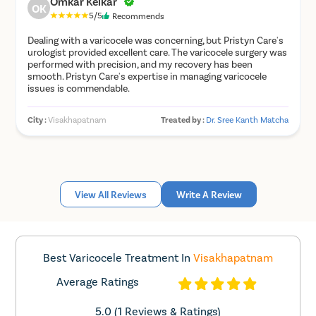
Omkar Kelkar
OK
5/5
Recommends
Dealing with a varicocele was concerning, but Pristyn Care's
urologist provided excellent care. The varicocele surgery was
performed with precision, and my recovery has been
smooth. Pristyn Care's expertise in managing varicocele
issues is commendable.
City :
Visakhapatnam
Treated by :
Dr. Sree Kanth Matcha
View All Reviews
Write A Review
Best Varicocele Treatment In
Visakhapatnam
Average Ratings
5.0 (1 Reviews & Ratings)