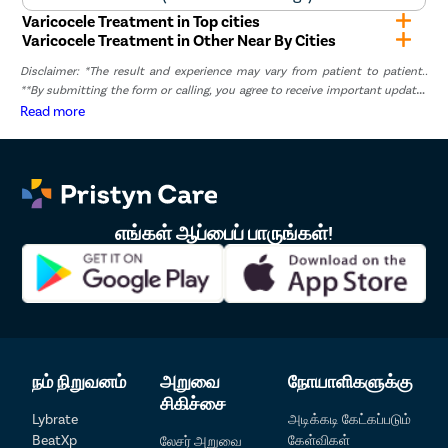
Varicocele Treatment in Top cities
Varicocele Treatment in Other Near By Cities
Disclaimer: *The result and experience may vary from patient to patient..
**By submitting the form or calling, you agree to receive important updates
and marketing communications.
Read more
எங்கள் ஆப்பைப் பாருங்கள்!
நம் நிறுவனம்
அறுவை
நோயாளிகளுக்கு
சிகிச்சை
Lybrate
அடிக்கடி கேட்கப்படும்
BeatXp
கேள்விகள்
லேசர் அறுவை