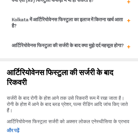
आकार के धमनी भगंदर के इलाज में देरी करने से ब्लड क्लॉट, पैर में दर्द,
रक्तस्त्राव, स्ट्रोक या हार्ट फेलियर की समस्या हो सकती है।
फेफड़ों की धमनियां और नसे भी आपस में एक असामन्य जोड़ विकसित
Kolkata में आर्टिरियोवेनस फिस्टुला का इलाज में कितना खर्च आता
कर सकती है। इसे पल्मोनरी आर्टिरियोवेनस फिस्टुला कहते हैं।
है?
आमतौर पर यह फिस्टुला की गंभीरता और इलाज की प्रक्रिया पर
आर्टिरियोवेनस फिस्टुला की सर्जरी के बाद क्या मुझे दर्द महसूस होगा?
निर्भर करता है। इसके अलावा फिस्टुला की पोजीशन भी कीमत को
प्रभावित करती है। यदि आप Kolkata में आर्टिरियोवेनस फिस्टुला के
उपचार में होने वाली अनुमानित लागत जानना चाहते हैं तो हमें कॉल
सर्जरी के बाद कुछ दिनों तक प्रभावित क्षेत्र में दर्द रह सकता है। दर्द
करें।
को नियंत्रण में रखने के लिए डॉक्टर कुछ गोलियां दे सकता है।
आर्टिरियोवेनस फिस्टुला की सर्जरी के बाद
हालाँकि, इस बात का ध्यान रखें कि किसी गैर-निर्धारित गोली का सेवन
रिकवरी
न करें।
सर्जरी के बाद रोगी के होश आने तक उसे रिकवरी रूम में रखा जाता है।
रोगी के होश में आने के बाद ब्लड प्रेशर, पल्स रीडिंग आदि जांच किए जाते
हैं।
आर्टिरियोवेनस फिस्टुला सर्जरी को अक्सर लोकल एनेस्थीसिया के प्रभाव
में संपन्न किया जाता है, जिससे अधिकांश रोगी उसी दिन घर जा पाने में
और पढ़ें
सक्षम होते हैं। हालांकि, डॉक्टर आपकी उम्र, स्थिति और चिकित्सा