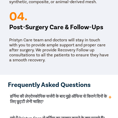
synthetic, composite, or animal-derived mesh.
Turbinopl
04.
Ear Infect
Ear Hole
Post-Surgery Care & Follow-Ups
Throat In
Middle Ear
Pristyn Care team and doctors will stay in touch
with you to provide ample support and proper care
Urinary Tr
after surgery. We provide Recovery Follow up
consultations to all the patients to ensure they have
Urinary I
a smooth recovery.
Erectile D
Urethral S
Stress Ur
Frequently Asked Questions
Circumcis
Kidney St
हर्निया की लेप्रोस्कोपिक सर्जरी के बाद मुझे ऑफिस से कितने दिनों के
लिए छुट्टी लेनी चाहिए?
Male Urina
Prostate 
हर्निया की सर्जरी के 4 दिन बाद से आप अपने दैनिक जीवन इ सामान्य
पुणे में Pristyn Care से हर्निया का उपचार कराने के क्या फायदे हैं?