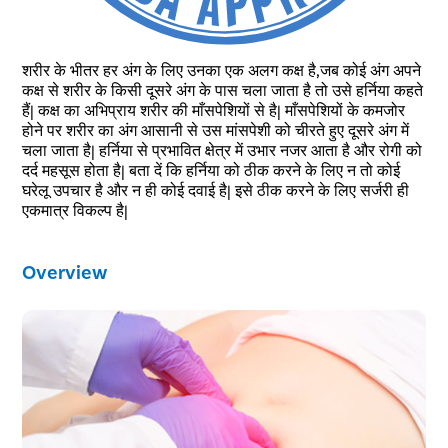
Select City
Enter O
शरीर के भीतर हर अंग के लिए उनका एक अलग कक्ष है,जब कोई अंग अपने
Start typ
कक्ष से शरीर के किसी दूसरे अंग के पास चला जाता है तो उसे हर्निया कहते
हैं| कक्ष का अभिप्राय शरीर की माँसपेशियों से है| माँसपेशियों के कमजोर
Select Disease
होने पर शरीर का अंग आसानी से उस मांसपेशी को चीरते हुए दूसरे अंग में
Get 
Start typ
चला जाता है| हर्निया से प्रभावित क्षेत्र में उभार नजर आता है और रोगी को
Free Consultation
दर्द महसूस होता है| बता दें कि हर्निया को ठीक करने के लिए न तो कोई
Popular 
Book Free Appointment
घरेलू उपचार है और न ही कोई दवाई है| इसे ठीक करने के लिए सर्जरी ही
Most Se
एकमात्र विकल्प है|
Mumba
or
Circumci
Call Us
080-6510-5043
Overview
Pilonidal 
120Cr—Patient Savings Delivered
Complete Transparency
so patients focus on recovery, not bills.
No hidden charges or surprise bil
Piles
Rectal Pro
Fissure
Fistula