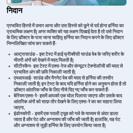
Pap Smea
निदान
Vaginal R
Ectopic P
प्रभावित हिस्से में उभार आना और उस हिस्से को छूने से दर्द होना हर्निया का
प्राथमिक लक्षण है| अगर व्यक्ति को यह लक्षण दिखाई देता है तो उसे निदान
Laser Vagi
के लिए डॉक्टर के पास जाना चाहिए| हर्निया का निदान करने के लिए डॉक्टर
Vaginal Re
निम्नलिखित जांच कर सकते हैं-
Pelvic Pai
अल्ट्रासाउंड – इस टेस्ट में हाई फ्रीक्वेंसी साउंड वेब के जरिए शरीर के
भीतरी अंगों को देखने में मदद मिलती है|
Female Ur
सीटीस्कैन- इस टेस्ट में एक्स-रेज और कंप्यूटर टेक्नोलॉजी की मदद से
Lichen Sc
प्रभावित अंग की छवि निकाली जाती है|
एमआरआई- साउंड और मैगनेट वेब की मदद से हर्निया की तस्वीर
Menstrual
निकाली जाती है| इन टेस्ट के बाद यदि हर्निया होने का अनुमान होता है तो
Preconcep
डॉक्टर आंतरिक जाँच के लिए नीचे दिए गए जाँच कर सकते हैं-
बेरियम एक्स-रे- इसमें आपको एक घोल पिलाया जाएगा और उसके बाद
Uterine Fi
आंतरिक अंगों को साफ़ तौर देखने के लिए एक्स-रे का का सहारा लिया
Pcos Pco
जाएगा,
इंडोस्कोपी – इसमें एक पतली ट्यूब को गले के माध्यम से अंदर डाला
Pregnancy
जाता है और पेट और अग्नाशय की जाँच की जाती है| हालांकि, यह पेट
Medical T
और अग्नाशय से जुड़ी हर्निया के लिए उपयोग किया जाता है|