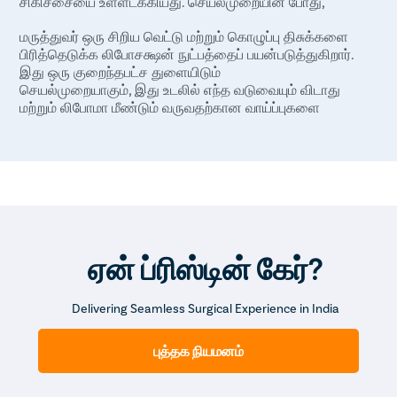
சிகிச்சையை உள்ளடக்கியது. செயல்முறையின் போது,
மருத்துவர் ஒரு சிறிய வெட்டு மற்றும் கொழுப்பு திசுக்களை
பிரித்தெடுக்க லிபோசக்ஷன் நுட்பத்தைப் பயன்படுத்துகிறார்.
இது ஒரு குறைந்தபட்ச துளையிடும்
செயல்முறையாகும், இது உடலில் எந்த வடுவையும் விடாது
மற்றும் லிபோமா மீண்டும் வருவதற்கான வாய்ப்புகளை
குறைக்கிறது. எங்கள் நிபுணத்துவ அறுவை சிகிச்சை
நிபுணர்களின் மேற்பார்வையின் கீழ் செய்யப்படும் இந்த
செயல்முறை அறுவை சிகிச்சை அல்லாத சிகிச்சைகளை விட
அதிக வெற்றி விகிதத்தைக் கொண்டுள்ளது.
ஏன் ப்ரிஸ்டின் கேர்?
Delivering Seamless Surgical Experience in India
புத்தக நியமனம்