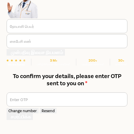
நோயாளி பெயர்
கைபேசி எண்
முன்பதிவு இலவச நியமனம்
3 M+
200+
30+
மகிழ்ச்சியான நோயாளிகள்
மருத்துவமனைகள்
நகரங்கள்
We are Rated
To confirm your details, please enter OTP
sent to you on
*
Enter OTP
Change number
Resend
சமர்ப்பிக்க