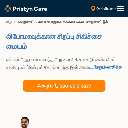
Kozhikode
தமிழ்
வீடு
>
கோழிகோட்
>
லிபோமா அறுவை சிகிச்சை செலவு கோழிகோட் இல்
லிபோமாவுக்கான சிறப்பு சிகிச்சை
மையம்
எங்கள் அனுபவம் வாய்ந்த அறுவை சிகிச்சை நிபுணர்களின்
...
மேலும் வாசிக்க
உதவியுடன் ப்ரிஸ்டின் கேரில் சிறந்த இன் கிளாஸ் லிபோமா
சிகிச்சையைப் பெறுங்கள். லிபோமா எக்சிஷன்
செயல்முறைக்கு உட்படுத்தவும் மற்றும் உங்கள் தோலின் கீழ்
அழைப்பு
080-6510-5277
உள்ள கொழுப்பு கட்டியை அகற்றவும்.
இன்று மருத்துவரை அணுகவும்