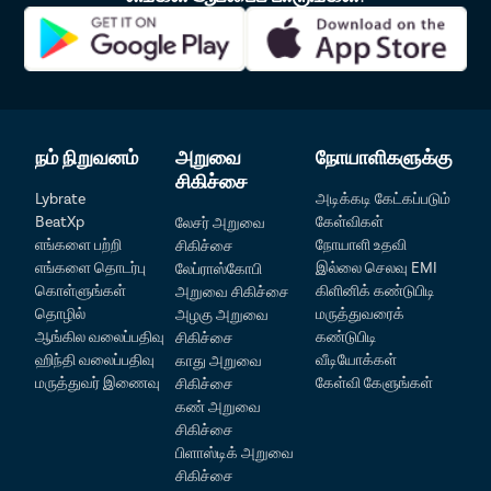
வாய்ப்புகளை கணிசமாக அதிகரிக்கின்றன.
நம் நிறுவனம்
அறுவை
நோயாளிகளுக்கு
சிகிச்சை
Lybrate
அடிக்கடி கேட்கப்படும்
BeatXp
கேள்விகள்
லேசர் அறுவை
எங்களை பற்றி
நோயாளி உதவி
சிகிச்சை
எங்களை தொடர்பு
இல்லை செலவு EMI
லேப்ராஸ்கோபி
கொள்ளுங்கள்
கிளினிக் கண்டுபிடி
அறுவை சிகிச்சை
தொழில்
மருத்துவரைக்
அழகு அறுவை
ஆங்கில வலைப்பதிவு
கண்டுபிடி
சிகிச்சை
ஹிந்தி வலைப்பதிவு
வீடியோக்கள்
காது அறுவை
மருத்துவர் இணைவு
கேள்வி கேளுங்கள்
சிகிச்சை
கண் அறுவை
சிகிச்சை
பிளாஸ்டிக் அறுவை
சிகிச்சை