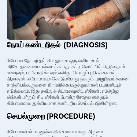
நோய் கண்டறிதல் (DIAGNOSIS)
லிபோமா நோயறிதல் பொதுவாக ஒரு எளிய உடல்
பரிசோதனையை உள்ளடக்கியது. கட்டி வெளியில் தெரிவதால்
உணரவும், பரிசோதிக்கவும் எளிது. கொழுப்பு திசுக்களால்
ஆனதால், லிபோமாவும் தொடும்போது நகரும். புற்றுநோய்க்கான
சாத்தியக்கூறுகளை நிராகரிக்க மருத்துவர்கள் பயாப்ஸியும்
எடுக்கலாம். இது தவிர, அல்ட்ராசவுண்ட் ஸ்கேன், எம்ஆர்ஐ
ஸ்கேன் மற்றும் சிடி ஸ்கேன் போன்ற சோதனைகளும்
லிபோமாவை துல்லியமாக கண்டறிய செய்யப்படுகின்றன.
செயல்முறை (PROCEDURE)
லிபோமாவின் பயனுள்ள சிகிச்சையானது அறுவை