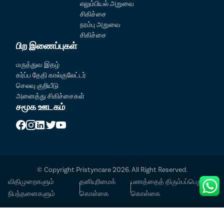
எலும்பியல் அறுவை
சிகிச்சை
நரம்பு அறுவை
சிகிச்சை
பிற இணைப்புகள்
Patient Detail
மருத்துவ இதழ்
கர்ப்ப தேதி கால்குலேட்டர்
நோயாளி பெயர்
OTP
செலவு குறியீடு
அனைத்து சிகிச்சைகள்
₹
சமூக ஊடகம்
கைபேசி எண்
Total Payable
நகரத்தைத் தேர்ந்தெடுக்கவும்
Select Disease
Pay Later
© Copyright Pristyncare 2026. All Right Reserved.
விதிமுறைகளும்
தனியுரிமைக்
பணத்தைத் திரும்பப்பெறுதல்
Book Free Appointment
நிபந்தனைகளும்
கொள்கை
கொள்கை
முன்பதிவு கட்டணம் இல்லை