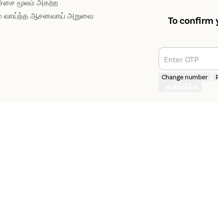
ச்சை மூலம் அகற்ற
பவம் வாய்ந்த ஆசனவாய் அறுவை
To confirm 
Enter OTP
Change number
சமர்ப்பிக்க