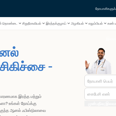
நோயாளிகளுக்
ுகள் தொண்டை
சிறுநீரகவியல்
இரத்தக்குழாய்
அழகியல்
எலும்பியல்
கண் ம
இலவச
ஆனல்
சிகிச்சை -
நோயாளி பெயர்
கைபேசி எண்
 காரணமாக இரத்த மற்றும்
்களா? உங்கள் நோய்க்கு
முன்பதிவு இலவ
மிகுந்த ஆனல் ஃபிஸ்டுலாவை