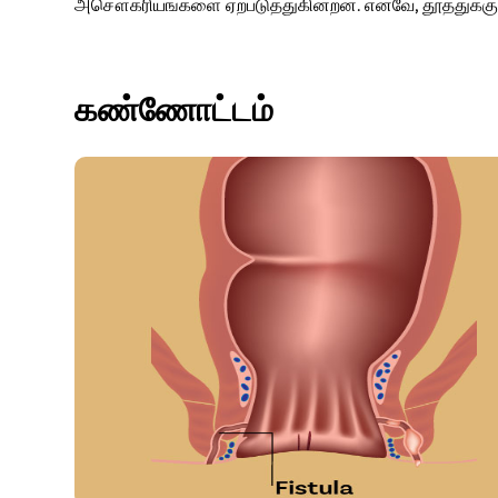
அசௌகரியங்களை ஏற்படுத்துகின்றன. எனவே, தூத்துக்குடி
கண்ணோட்டம்