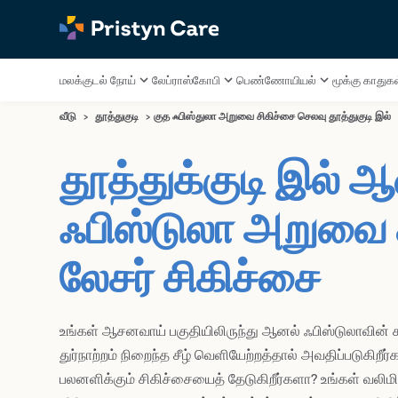
மலக்குடல் நோய்
லேப்ராஸ்கோபி
பெண்ணோயியல்
மூக்கு காத
வீடு
>
தூத்துகுடி
>
குத ஃபிஸ்துலா அறுவை சிகிச்சை செலவு தூத்துகுடி இல்
தூத்துக்குடி இல் 
ஃபிஸ்டுலா அறுவை 
லேசர் சிகிச்சை
உங்கள் ஆசனவாய் பகுதியிலிருந்து ஆனல் ஃபிஸ்டுலாவின்
துர்நாற்றம் நிறைந்த சீழ் வெளியேற்றத்தால் அவதிப்படுகிறீர
பலனளிக்கும் சிகிச்சையைத் தேடுகிறீர்களா? உங்கள் வலி