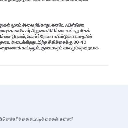
ுகள் மூலம் அவை நீங்காது. எனவே ஃபிஸ்டுலா
லாவுக்கான லேசர் அறுவை சிகிச்சை என்பது மிகக்
்சை நிபுணர், லேசர் ப்ரோபை ஃபிஸ்டுலா பாதையில்
 பாதையை அடைக்கிறது. இந்த சிகிச்சைக்கு 30-40
முறைகளைக் காட்டிலும், குணமாகும் காலமும் குறைவாக
படையிலான ஃபிஸ்துலா அறுவை சிகிச்சை
்திலும் ஃபிஸ்துலா சிகிச்சைக்கு பொறுப்பேற்கிறார்கள்.
ானவர்கள் மற்றும் 10 ஆண்டுகளுக்கும் மேலான அனுபவம்
ளுடன், அறுவைசிகிச்சைக்குப் பிந்தைய இலவச
துலா சிகிச்சையின் திறந்த முறைகளில் லேசர்
ுன்னெச்சரிக்கை நடவடிக்கைகள் என்ன?
்கின்றனர், ஏனெனில் விரைவான நிவாரணம் மற்றும்
4 மணி நேரத்திற்குள் நோயாளிகள் இயல்பான