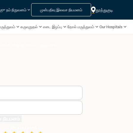
முன்பதிவு இலவச நியமனம்
தூத்துகுடி
கு
நம் நிறுவனம்
ருத்துவம்
கருவுறுதல்
எடை இழப்பு
தோல் மருத்துவம்
Our Hospitals
மாக மருத்துவரை அணுகவும்
ச நியமனம்
We are rated