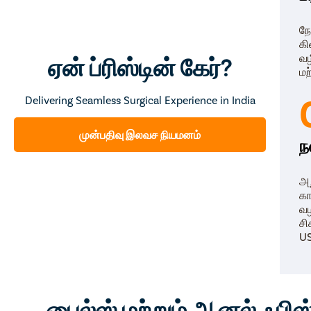
நோ
கி
வழ
ஏன் ப்ரிஸ்டின் கேர்?
மற
Delivering Seamless Surgical Experience in India
முன்பதிவு இலவச நியமனம்
ந
அற
கா
வழ
சி
US
பைல்ஸ் மற்றும் ஆனல் ஃபிஸ