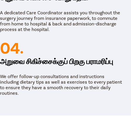
கசிவு தேங்க அனுமதிக்கக் கூடாது.
 மருந்துகளை எடுத்துக் கொள்ளுங்கள். தோலைத்
A dedicated Care Coordinator assists you throughout the
 தி கவுண்டர் மாத்திரைகளையும் நீங்கள் எடுத்துக்
surgery journey from insurance paperwork, to commute
from home to hospital & back and admission-discharge
ருந்து சீழ் வெளியேற்றம் இருந்தால், கட்டை மாற்றும்
process at the hospital.
ன்றி இருக்க வேண்டாம். மென்மையான உடற்பயிற்சிகள்
04.
 வரை ஆசனவாய் மூலம் உடலுறவில் ஈடுபட வேண்டாம்.
வை சிகிச்சைக்குப் பிறகு
அறுவை சிகிச்சைக்குப் பிறகு பராமரிப்பு
்ன?
We offer follow-up consultations and instructions
் குணமடைவதற்கான கால அளவு ஒவ்வொரு நோயாளிக்கும்
including dietary tips as well as exercises to every patient
 2-3 மாதங்களுக்குள் குணமடைகிறார்கள் ஆனால்
to ensure they have a smooth recovery to their daily
ள் வரை ஆகலாம்.
routines.
ச்சை செய்து 1 மாதங்களுக்குப்
் பிறகு குறைந்தது ஒரு மாதமாவது நோயாளி