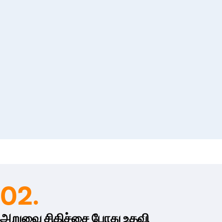
் தடையற்ற அறுவை சிகிச்சை அனுபவம்
ுவதில் பிரிஸ்டின் கேர் நிபுணத்துவம் பெற்றது. எங்கள்
ை வழங்க நாங்கள் முயற்சி செய்கிறோம். அட்மிஷன்
முறையும், உலகத்தரம் வாய்ந்த உள்கட்டமைப்பும்
ிறது. எங்களின் நோயாளிகளுக்கு வெற்றிகரமான
டன் எங்கள் கிளினிக்குகள் பொருத்தப்பட்டுள்ளன.
குப் பிறகு குணமடைதல் மற்றும்
வை சிகிச்சை செய்த இடங்கள் 5-6 வார காலத்திற்குள்
்து கொள்ளும் ஆலோசனை மற்றும் மீட்பு குறிப்புகளை
பிஸ்டுலா விஷயத்தில் குணமடைதல் மிகவும் சிக்கலானது
02.
்டுலா அறுவை சிகிச்சைக்குப் பிறகு சுய பராமரிப்பு
ொள்ளுங்கள். அந்தப் பகுதியை ஒரு நாளைக்குப் பல
அறுவை சிகிச்சை போது உதவி