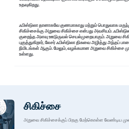
உதவுகிறது.
ஃபிஸ்டுலா தானாகவே குணமாகாது மற்றும் பொதுவாக மருந்த
சிகிச்சைக்கு அறுவை சிகிச்சை என்பது அவசியம். ஃபிஸ்டு
குறைந்த அளவு ஊடுருவல் செயல்முறையாகும். அறுவை சிகிச
புகுத்துகிறார், லேசர் ஃபிஸ்டுலா திசுவை அழித்து அந்தப்
நிமிடங்கள் ஆகும். மேலும், வழக்கமான அறுவை சிகிச்சை 
உள்ளது.
தூத்துக்குடி மேம்பட்ட லேசர் அடிப்
Pristyn Care இல்
தூத்துக்குடி இல் உள்ள எங்கள் proctologists எந்த நேரத
சிகிச்சை
எங்கள் அறுவை சிகிச்சை நிபுணர்கள் மிகவும் திறமைய
கொண்டவர்கள். இலவச பிக் அண்ட் டிராப் கேப் சேவைக
தொடர்ச்சியையும் நாங்கள் வழங்குகிறோம். ஆனல் ஃபிஸ்
அறுவை சிகிச்சைக்குப் பிறகு மேற்கொள்ள வேண்டிய ம
நுட்பங்களை எங்கள் மருத்துவ வல்லுநர்கள் பரிந்துரைக
மீட்சியின் நன்மைகள். அறுவைசிகிச்சைக்குப் பிறகு 2