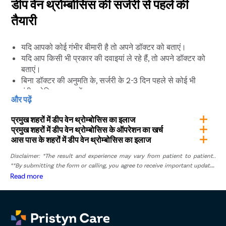
डीप वेन थ्रोम्बोसिस की सर्जरी से पहले की
तैयारी
यदि आपको कोई गंभीर बीमारी है तो अपने डॉक्टर को बताएं।
यदि आप किसी भी प्रकार की दवाइयां ले रहे हैं, तो अपने डॉक्टर को
बताएं।
बिना डॉक्टर की अनुमति के, सर्जरी के 2-3 दिन पहले से कोई भी
एंटीबायोटिक दवा न लें।
और पढ़ें
सर्जरी के 3-4 दिन पहले से शराब या धूम्रपान के सेवन से बचें।
प्रमुख शहरों में डीप वेन थ्रोम्बोसिस का इलाज
डीप वेन सर्जरी के बाद तेज रिकवरी के टिप्स
प्रमुख शहरों में डीप वेन थ्रोम्बोसिस के ऑपरेशन का खर्च
आस पास के शहरों में डीप वेन थ्रोम्बोसिस का इलाज
कुछ बातों का ध्यान रखकर आप तेजी से ठीक हो सकते हैं, जैसे:
Disclaimer: *The result and experience may vary from patient to patient..
**By submitting the form or calling, you agree to receive important updates
अच्छी नींद लें और जितना हो सके आराम करें।
and marketing communications.
Read more
फाइबर, प्रोटीन और विटामिन से भरपूर डाइट का चयन करें। एक
अच्छी डाइट हीलिंग प्रक्रिया में आपकी मदद कर सकती है।
उचित मात्रा में पानी का सेवन करें।
यदि आप किसी असामान्य लक्षण का अनुभव करते हैं तो तुरंत डॉक्टर से
बात करें।