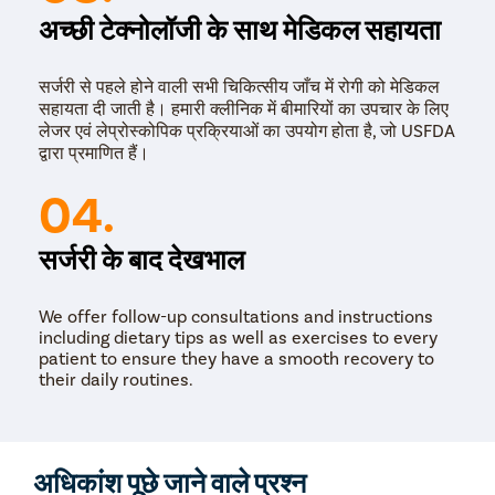
है।
अच्छी टेक्नोलॉजी के साथ मेडिकल सहायता
इनफेरियर वेना कावा (IVC) फिल्टर
– IVC फिल्टर धातु से बना एक
छोटा उपकरण है जिसे इनफेरियर वेना कावा (एक प्रकार की नस) के
सर्जरी से पहले होने वाली सभी चिकित्सीय जाँच में रोगी को मेडिकल
अंदर डाल दिया जाता है। यह फिल्टर ब्लड क्लॉट को फेफड़ों तक
सहायता दी जाती है। हमारी क्लीनिक में बीमारियों का उपचार के लिए
पहुँचने से पहले ही रोक लेता है।इस फ़िल्टरिंग प्रक्रिया का उपयोग
लेजर एवं लेप्रोस्कोपिक प्रक्रियाओं का उपयोग होता है, जो USFDA
तब किया जाता है जब ब्लड थिनर लेना रोगी के लिए सुरक्षित नहीं होता
द्वारा प्रमाणित हैं।
है।
लेजर ट्रीटमेंट
– यह डीप वेन थ्रोम्बोसिस के सबसे अच्छे उपचारों में
04.
से एक है। इसमें ब्लड क्लॉट को ठीक करने के लिए उच्च तीव्रता की
लेजर बीम का इस्तेमाल होता है। यह एक न्यूनतम इनवेसिव प्रक्रिया
है जिसमें चीरा लगाने की आवश्यकता नहीं होती है।
सर्जरी के बाद देखभाल
We offer follow-up consultations and instructions
including dietary tips as well as exercises to every
patient to ensure they have a smooth recovery to
their daily routines.
अधिकांश पूछे जाने वाले प्रश्न