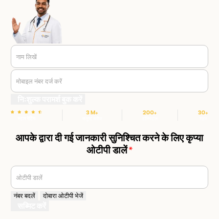
नाम लिखें
मोबाइल नंबर दर्ज करें
निःशुल्क परामर्श बुक करें
3 M+
200+
30+
स्टार रेटिंग
संतुष्ट मरीज
हॉस्पिटल
शहर
आपके द्वारा दी गई जानकारी सुनिश्चित करने के लिए कृप्या
ओटीपी डालें
*
ओटीपी डालें
नंबर बदलें
दोबारा ओटीपी भेजें
सब्मिट करें