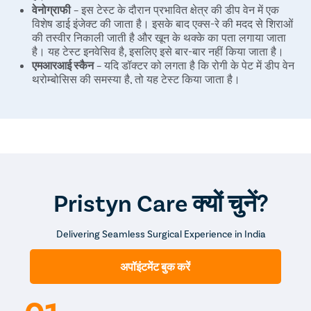
वेनोग्राफी
– इस टेस्ट के दौरान प्रभावित क्षेत्र की डीप वेन में एक
विशेष डाई इंजेक्ट की जाता है। इसके बाद एक्स-रे की मदद से शिराओं
की तस्वीर निकाली जाती है और खून के थक्के का पता लगाया जाता
है। यह टेस्ट इनवेसिव है, इसलिए इसे बार-बार नहीं किया जाता है।
एमआरआई स्कैन
– यदि डॉक्टर को लगता है कि रोगी के पेट में डीप वेन
थ्रोम्बोसिस की समस्या है, तो यह टेस्ट किया जाता है।
उपचार
डीप वेन थ्रॉम्बोसिस का निदान करने के लिए डॉक्टर रोगी से उसके लक्षणों
के बारे में पूछेगा। इसके बाद डॉक्टर शारीरिक परीक्षण कर सकता है, जिसमें
सूजन, कोमलता और रंगहीन त्वचा की जांच की जाती है। कुछ इमेजिंग
टेस्ट भी किए जा सकते हैं, जैसे:
Pristyn Care क्यों चुनें?
डी-डिमर ब्लड टेस्ट
– डी-डिमर एक प्रकार का प्रोटीन है जो खून के
थक्कों से निर्मित होता है। जो लोग गंभीर डीवीटी से पीड़ित होते हैं
Delivering Seamless Surgical Experience in India
उनके शरीर में डी-डिमर का स्तर तेजी से बढ़ता है।
डुप्लेक्स अल्ट्रासाउंड
– यह एक नॉन-इनवेसिव परीक्षण है जो तस्वीर में
रक्त के प्रवाह को दर्शाता है। इस परीक्षण के दौरान, डॉक्टर
अपॉइंटमेंट बुक करें
ट्रांसड्यूसर को प्रभावित क्षेत्र पर धीरे-धीरे घुमाता है और रक्त
प्रवाह की तस्वीरें लेता है। रक्त का थक्का बढ़ रहा है या नहीं यह
निर्धारित करने के लिए डॉक्टर कई अल्ट्रासाउंड परीक्षण कर सकते