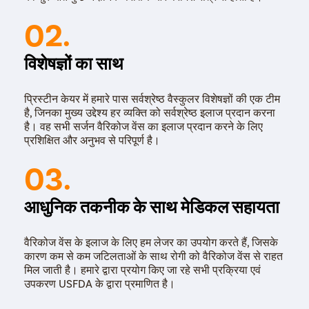
लेज़र हीट का उपयोग किया जाता है। इससे नसों में रक्त का संचार
02.
रुक जाता है, जिसके कारण समय के साथ, परेशान करने वाली नसें
गायब हो जाती हैं।
एंडोवेनस लेजर उपचार
: इस प्रक्रिया का प्रयोग पैरों में बड़े वैरिकाज़
विशेषज्ञों का साथ
वेंस के इलाज में मदद करता है। इस इलाज से पहले, लोकल
एनेस्थीसिया या बेहोशी की दवा का उपयोग किया जाता है, जो ऑपरेशन
वाले क्षेत्र को सुन्न करने में मदद करता है। फिर कैथेटर [एक पतली
प्रिस्टीन केयर में हमारे पास सर्वश्रेष्ठ वैस्कुलर विशेषज्ञों की एक टीम
ट्यूब] डालने के लिए आपकी त्वचा में एक छोटा सा चीरा लगाया
है, जिनका मुख्य उद्देश्य हर व्यक्ति को सर्वश्रेष्ठ इलाज प्रदान करना
जाएगा। इसके बाद, कैथेटर के माध्यम से वैरिकाज़ वेंस में एक लेजर
है। वह सभी सर्जन वैरिकोज वेंस का इलाज प्रदान करने के लिए
फाइबर डाला जाता है।
प्रशिक्षित और अनुभव से परिपूर्ण है।
एक बार लेज़र फाइबर लगने के बाद, सर्जन कैथेटर को धीरे-धीरे बाहर
03.
निकाल लेते हैं। ऐसा करने से लेजर फाइबर से निकलने वाला उच्च-ऊर्जा
लेजर वैरिकाज़ वेंस को गर्म करता है, जिससे वह बंद हो जाता है और अंततः
सिकुड़ जाता है। प्रक्रिया पूरी हो जाने के बाद, कट या चीरे को बंद कर
आधुनिक तकनीक के साथ मेडिकल सहायता
दिया जाता है।
वैरिकोज वेंस के इलाज के लिए हम लेजर का उपयोग करते हैं, जिसके
कारण कम से कम जटिलताओं के साथ रोगी को वैरिकोज वेंस से राहत
मिल जाती है। हमारे द्वारा प्रयोग किए जा रहे सभी प्रक्रिया एवं
उपकरण USFDA के द्वारा प्रमाणित है।