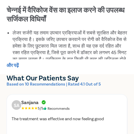
चेन्नई में वैरिकोज वेंस का इलाज करने की उपलब्ध
सर्जिकल विधियाँ
लेजर सर्जरी यह तमाम उपचार प्रक्रियाओं में सबसे सुरक्षित और बेहतर
प्रक्रिया है। इसके जरिए उपचार करवाने पर रोगी को वैरिकोज वेंस से
हमेशा के लिए छुटकारा मिल जाता है, साथ ही यह एक दर्द रहित और
रक्त रहित प्रक्रिया है, जिसे पूरा करने में डॉक्टर को लगभग 45 मिनट
का समय लगता है। प्रक्रिया के बाद किसी भी तरह की जटिलता होने
और पढ़ें
की कोई संभावना नहीं होती है। वैरिकोज वेंस की लेजर सर्जरी के
फायदे: इस सर्जरी के दौरान दर्द और ब्लड लॉस नहीं होता है।
What Our Patients Say
लेजर सर्जरी के बाद रिकवरी बहुत तेजी से होती है। 2 दिन बाद रोगी
Based on 10 Recommendations | Rated 4.1 Out of 5
काम पर जा सकता है।
ऑपरेशन के बाद मरीज को ज्यादा समय तक हॉस्पिटल में रुकने की
जरुरत नहीं पड़ती है, कुछ घंटों के आराम के बाद मरीज अपने घर जा
Sanjana
सकता है।
SA
5/5
Recommends
स्क्लेरोथेरेपी (Sclerotherapy) वैरिकोज वेंस का इलाज के लिए यह
एक आसान प्रक्रिया है। इसमें इंजेक्शन के माध्यम से कुछ खास
The treatment was effective and now feeling good
केमिकल या तरल फोम को नसों में डाला जाता है। यह पदार्थ नस के
रास्ते को ब्लॉक कर देते है, फिर इन नसों का इलाज किया जाता है।