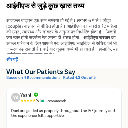
आईवीएफ से जुड़े कुछ ख़ास तथ्य
आजकल बांझपन एक आम समस्या हो गई है। लगभग 6 में से 1 जोड़ा
(couple) बांझपन से पीड़ित होता है। आईवीएफ का सक्सेस रेट महिला
की उम्र , स्वास्थ्य और डॉक्टर के अनुभव पर निर्धारित होता है। जितनी
कम उम्र होगी सक्सेस रेट उतना ही अच्छा होगा।
आईवीएफ उपचार
का
सफल परिणाम के लिए आपको एक आइवीएफ साइकिल से अधिक की भी
जरूरत पड़ सकती है। कई बार जुड़वा बच्चे भी हो जाते हैं। हालांकि, यह
आईवीएफ का एक दुष्प्रभाव है।
और पढ़ें
आईवीएफ के फायदे
What Our Patients Say
Based on 4 Recommendations | Rated 4.3 Out of 5
बांझपन के अन्य उपचार के मुकाबले इसका सक्सेस रेट अधिक होता
है।
पुरुष के स्पर्म या महिला के अंडे में कोई कमी होने पर आईवीएफ एक
Yashi
YA
अच्छा विकल्प है।
5/5
Recommends
यह पुरुष और महिला दोनों बांझपन के लिए एक वैकल्पिक प्रक्रिया के
Doctors guided us properly throughout the IVF journey and
रूप में काम करता है।
the experience felt supportive.
चेन्नई में Pristyn Care से कराएं आईवीएफ की