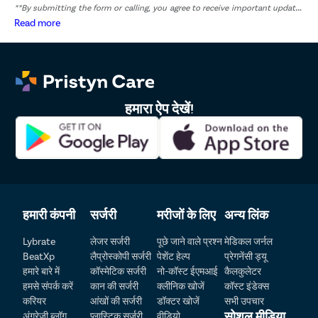
**By submitting the form or calling, you agree to receive important updates
and marketing communications.
Read more
हमारा ऐप देखें!
हमारी कंपनी
सर्जरी
मरीजों के लिए
अन्य लिंक
Patient Detail
Lybrate
लेजर सर्जरी
पूछे जाने वाले प्रश्न
मेडिकल जर्नल
BeatXp
लैप्रोस्कोपी सर्जरी
पेशेंट हेल्प
प्रेगनेंसी ड्यू
नाम लिखें
OTP
हमारे बारे में
कॉस्मेटिक सर्जरी
नो-कॉस्ट ईएमआई
कैलकुलेटर
हमसे संपर्क करें
कान की सर्जरी
क्लीनिक खोजें
कॉस्ट इंडेक्स
₹
करियर
आंखों की सर्जरी
डॉक्टर खोजें
सभी उपचार
मोबाइल नंबर दर्ज करें
Total Payable
सोशल मीडिया
अंग्रेजी ब्लॉग
प्लास्टिक सर्जरी
वीडियो