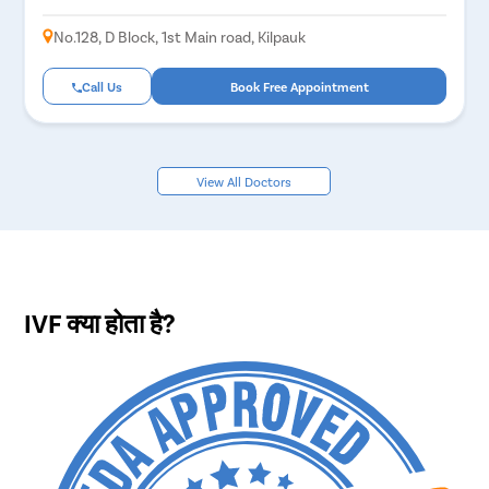
No.128, D Block, 1st Main road, Kilpauk
Call Us
Book Free Appointment
View All Doctors
IVF क्या होता है?