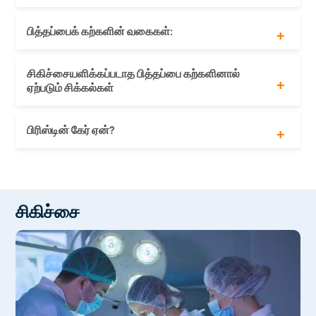
இந்தியில் பித்தப்பை கல் - पित्ताशय की पथरी
பித்தப்பைக் கற்களின் வகைகள்:
தெலுங்கில் பித்தப்பை கல் - పిత్తాశయం రాయి
தமிழில் பித்தப்பை கல் - பித்தப்பைக் கல்
கொலஸ்ட்ரால்-கற்கள்
வங்காள மொழியில் பித்தப்பைக் கல் - পিত্ত পাথর
சிகிச்சையளிக்கப்படாத பித்தப்பை கற்களினால்
பிக்மென்ட் கற்கள்
ஏற்படும் சிக்கல்கள்
மிக்ஸ்டு கற்கள்
பித்தப்பையின் வீக்கம்
பிரிஸ்டின் கேர் ஏன்?
பொது பித்த நீர் குழாயில் அடைப்பு
கணைய நாளத்தின் அடைப்பு
பித்தப்பை புற்று நோய்
0 EMIவசதி
ஆலோசனை இரகசியமானது
30% தள்ளுபடி நோயறிதல் சோதனைகளுக்கு
சிகிச்சை
அறுவை சிகிச்சைக்குப் பின் இலவச தொடர்சிகிச்சை
காப்பீட்டு க்ளைம் உதவியுடன்