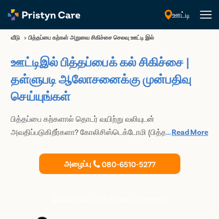
ஊட்டி
தமிழ்
வீடு
>
பித்தப்பை கற்கள் அறுவை சிகிச்சை செலவு ஊட்டி இல்
ஊட்டிஇல் பித்தப்பைக் கல் சிகிச்சை |
தள்ளுபடி ஆலோசனைக்கு முன்பதிவு
செய்யுங்கள்
பித்தப்பை கற்களால் தொடர் வயிற்று வலியுடன்
அவதிப்படுகிறீர்களா? கோலிசிஸ்டெக்டோமி (பித்தப்பை
...
Read More
அகற்றும் அறுவை சிகிச்சை) செய்ய ஊட்டிஇல் உள்ள நிபுணர்
மற்றும் மிகவும் அனுபவம் வாய்ந்த பொது அறுவை சிகிச்சை
அழைப்பு
080-6510-5277
நிபுணர்களுடன் கலந்து ஆலோசிக்கவும். மேலும் பித்தப்பைக்
கற்களில் இருந்து நிரந்தர நிவாரணம் பெறுங்கள்.
இலவசமாக மருத்துவரை அணுகவும்