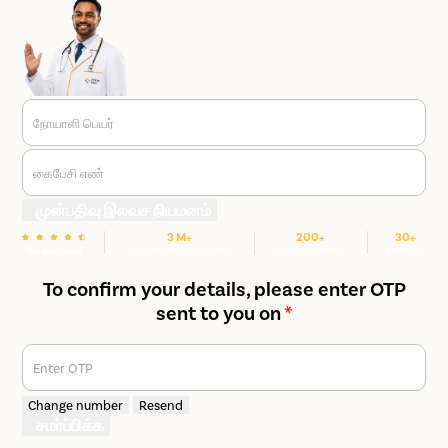
நோயாளி பெயர்
கைபேசி எண்
முன்பதிவு இலவச நியமனம்
3 M+
200+
30+
மகிழ்ச்சியான நோயாளிகள்
மருத்துவமனைகள்
நகரங்கள்
We are rated
To confirm your details, please enter OTP
sent to you on
*
Enter OTP
Change number
Resend
சமர்ப்பிக்க