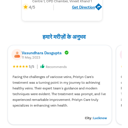
Centre 1, OPD Chamber, Vineet Khand 1
4/5
Get Direction
हमारे मरीज़ों के अनुभव
Vasundhara Dasgupta
11 May, 2023
5/5
Recommends
Facing the challenges of varicose veins, Pristyn Care's
Choo
treatment was a turning point in my journey to achieving
of s
healthy veins. Their expert team's guidance and modern
holi
techniques were evident. The treatment was prompt, and I've
The 
experienced remarkable improvement. Pristyn Care truly
impr
specializes in enhancing vein health.
Pris
City :
Lucknow