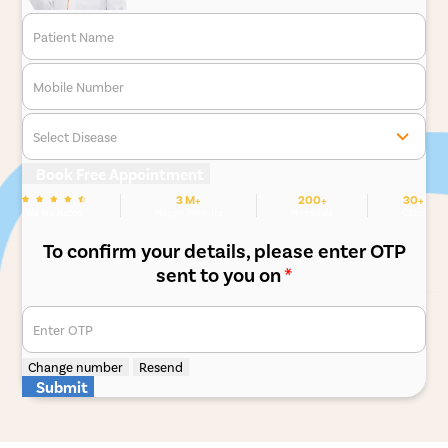
Patient Name
Mobile Number
Select Disease
Book Free Appointment
3 M+
200+
30+
We are Rated
Happy Patients
Hospitals
Cities
To confirm your details, please enter OTP
sent to you on
*
Enter OTP
Change number
Resend
Submit