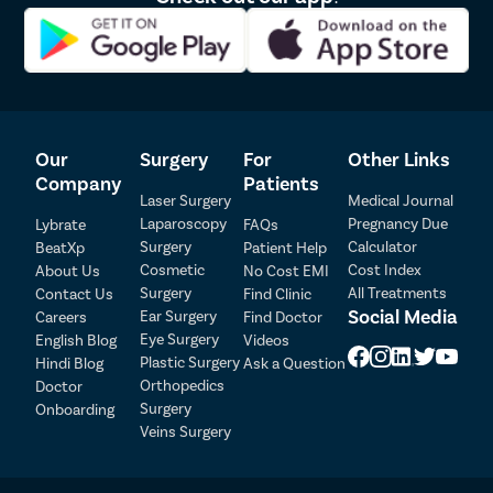
Our
Surgery
For
Other Links
Company
Patients
Laser Surgery
Medical Journal
Laparoscopy
Pregnancy Due
Lybrate
FAQs
Patient Detail
Surgery
Calculator
BeatXp
Patient Help
Cosmetic
Cost Index
About Us
No Cost EMI
Patient Name
OTP
Surgery
All Treatments
Contact Us
Find Clinic
₹
Social Media
Ear Surgery
Careers
Find Doctor
Mobile Number
Total Payable
Eye Surgery
English Blog
Videos
Plastic Surgery
Hindi Blog
Ask a Question
Orthopedics
Doctor
Select City
Surgery
Onboarding
Veins Surgery
Select Disease
Pay Later