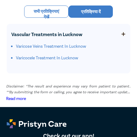
सभी प्रतिक्रियाएं
प्रतिक्रिया दें
देखें
Vascular Treatments in Lucknow
Varicose Veins Treatment In Lucknow
Varicocele Treatment In Lucknow
Disclaimer: *The result and experience may vary from patient to patient..
**By submitting the form or calling, you agree to receive important updates
and marketing communications.
Read more
Check out our app!