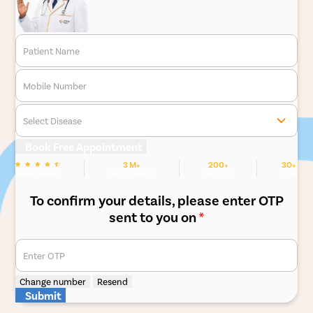
Patient Name
Mobile Number
Select Disease
Book Free Appointment
3 M+
200+
30+
We are Rated
Happy Patients
Hospitals
Cities
To confirm your details, please enter OTP
sent to you on
*
Enter OTP
Change number
Resend
Submit