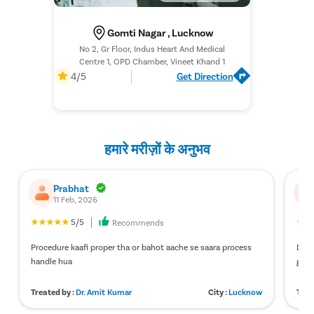
Gomti Nagar , Lucknow
No 2, Gr Floor, Indus Heart And Medical
Centre 1, OPD Chamber, Vineet Khand 1
4/5
Get Direction
हमारे मरीज़ों के अनुभव
Prabhat
11 Feb, 2026
5/5
Recommends
Procedure kaafi proper tha or bahot aache se saara process
Doct
handle hua
gaya
Treated by :
Dr. Amit Kumar
City :
Lucknow
Trea