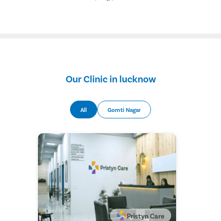
Our Clinic in lucknow
All
Gomti Nagar
Pristyn Care