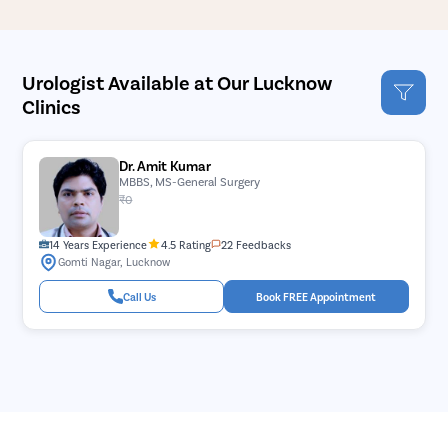
Urologist Available at Our Lucknow
Clinics
Dr. Amit Kumar
MBBS, MS-General Surgery
₹0
14 Years Experience
4.5 Rating
22 Feedbacks
Gomti Nagar, Lucknow
Call Us
Book FREE Appointment