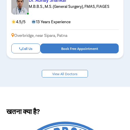
M.B.B.S., M.S. (General Surgery), FMAS, FIAGES
4.5/5
13 Years Experience
Overbridge, near Sipara, Patna
Call Us
Book Free Appointment
View All Doctors
खतना क्या है?