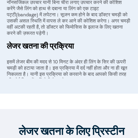
नॉनसर्जिकल उपचार यानी बिना चीरा लगाए उपचार करने की कोशिश
करेंगे जैसे लिंग को हाथ से दबाना या लिंग को एक टाइट
पट्टी(bandage) में लपेटना। सूजन कम होने के बाद डॉक्टर चमड़ी को
उसकी असल स्थिति में वापस ले कर आने की कोशिश करेगा। अगर चमड़ी
वहीं अटकी रहती है, तो डॉक्टर को फिमोसिस के इलाज के लिए खतना
करने की ज़रूरत पड़ेगी।
लेजर खतना की प्रक्रिया
इसमें लेजर बीम की मदद से 10 मिनट के अंदर ही लिंग के सिर की ऊपरी
चमड़ी को हटाया जाता है। इस प्रक्रिया में दर्द नहीं होता और ना ही खून
निकलता है। यानी इस प्रक्रिया को करवाने के बाद आपको किसी तरह
की कोई दिक्कतें नहीं होती है, इसके साथ-साथ इस खतना
प्रक्रिया(khatna process) के बाद रिकवरी भी जल्दी हो जाता है।
लेजर खतना करवाने के एक दिन बाद से ही मरीज़ अपने काम पर जा सकते
हैं। इस खतना प्रक्रिया में कोई चीरा नहीं लगाया जाता है जिससे कोई
घाव का निशान नहीं होता और अगर चीरा नहीं लगेगा तो टांके भी नहीं लगेंगे
और न खून निकलने का खतरा होगा । इसलिए खतना प्रक्रिया(khatna
process) की सबसे आरामदायक प्रक्रिया है लेजर खतना।
लेजर खतना के लिए प्रिस्टीन