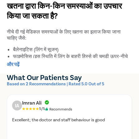
खतना द्वारा किन-किन समस्याओं का उपचार
किया जा सकता है?
नीचे दी गई मेडिकल समस्याओं के लिए खतना का इलाज किया जाना
चाहिए जैसे:
बैलेनाइटिस (लिंग में सूजन)
फाइमोसिस (इस स्थिति में लिंग के बाहरी हिस्से की चमड़ी ऊपर-नीचे
नहीं हो पाती है)
और पढ़ें
पोस्थाइटिस (लिंग के सिर की चमड़ी में सूजन होना)
What Our Patients Say
पैराफाइमोसिस (इस बीमारी में लिंग की ऊपरी हिस्से की चमड़ी पीछे
चली जाती है, लेकिन आगे नहीं आ पाती है।
Based on 2 Recommendations | Rated 5.0 Out of 5
बैलेनोपोस्थाइटिस (लिंग के अगले हिस्से और उसकी ऊपरी चमड़ी में
सूजन आ जाना) लिंग की चमड़ी पर मस्सेदार घाव बनना, स्किन कैंसर
Imran Ali
से जुड़ी समस्या का कोई खतरा नहीं होता|
IA
5/5
Recommends
आपको लेजर खतना क्यों करवाना चाहिए?
Excellent; the doctor and staff behaviour is good
पुरुष व्यक्ति सांस्कृतिक पारंपरिक रिवाजों और चिकित्सा के नज़रिए जैसे