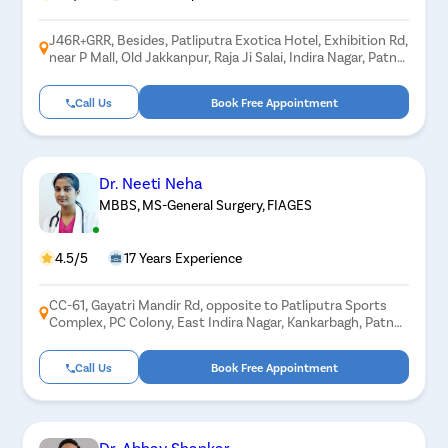
J46R+GRR, Besides, Patliputra Exotica Hotel, Exhibition Rd,
near P Mall, Old Jakkanpur, Raja Ji Salai, Indira Nagar, Patna,
Bihar 800001
Call Us
Book Free Appointment
Dr. Neeti Neha
MBBS, MS-General Surgery, FIAGES
4.5/5
17 Years Experience
CC-61, Gayatri Mandir Rd, opposite to Patliputra Sports
Complex, PC Colony, East Indira Nagar, Kankarbagh, Patna,
Bihar 800020
Call Us
Book Free Appointment
Dr. Abhay Shankar