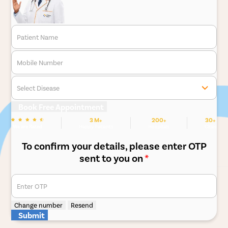
Patient Name
Mobile Number
Select Disease
Book Free Appointment
3 M+
200+
30+
We are Rated
Happy Patients
Hospitals
Cities
To confirm your details, please enter OTP
sent to you on
*
Enter OTP
Change number
Resend
Submit