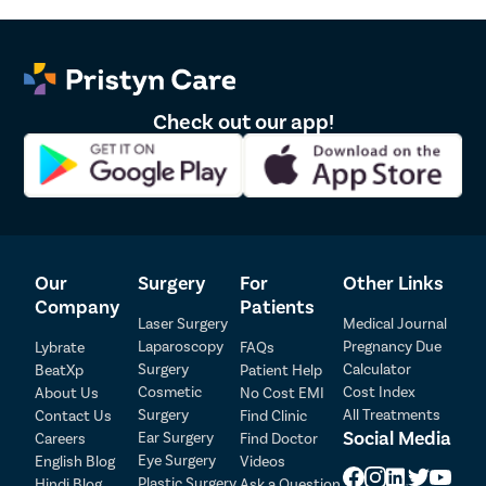
Check out our app!
Our
Surgery
For
Other Links
Company
Patients
Laser Surgery
Medical Journal
Laparoscopy
Pregnancy Due
Lybrate
FAQs
Patient Detail
Surgery
Calculator
BeatXp
Patient Help
Cosmetic
Cost Index
About Us
No Cost EMI
Patient Name
OTP
Surgery
All Treatments
Contact Us
Find Clinic
₹
Social Media
Ear Surgery
Careers
Find Doctor
Mobile Number
Total Payable
Eye Surgery
English Blog
Videos
Plastic Surgery
Hindi Blog
Ask a Question