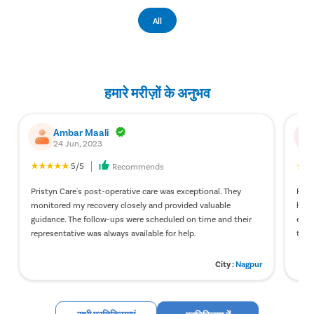
All
हमारे मरीज़ों के अनुभव
Ambar Maali
24 Jun, 2023
5/5
Recommends
Pristyn Care's post-operative care was exceptional. They
Pris
monitored my recovery closely and provided valuable
hern
guidance. The follow-ups were scheduled on time and their
ever
representative was always available for help.
the 
City :
Nagpur