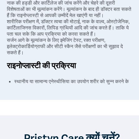
नाक की हड्डी और कार्टिलेज की जांच करेंगे और चेहरे की दूसरी
विशेषताओं का भी मूल्यांकन करेंगे। मूल्यांकन के बाद ही डॉक्टर बता सकते
हैं कि राइनोप्लास्टी से आपकी उम्मीदें मेल खाएंगी या नहीं।
शारीरिक परीक्षण में, डॉक्टर त्वचा की मोटाई, नाक के वाल्व, ओस्टोजेनिक,
कार्टिलाजिनस विकारों, लिपिड ग्रंथियों आदि की जांच करते हैं। ताकि ये
पता चल सके कि आप प्रक्रिया को करवा सकते हैं।
सर्जन आगे के मूल्यांकन के लिए इमेजिंग टेस्ट, रक्त परीक्षण,
इलेक्ट्रोकार्डियोग्राफी और सीटी स्कैन जैसे परीक्षणों का भी सुझाव दे
सकते हैं।
राइनोप्लास्टी की प्रक्रिया
स्थानीय या सामान्य एनेस्थीसिया का उपयोग शरीर को सुन्न करने के
लिए किया जाता है। स्थानीय एनेस्थीसिया के द्वारा, केवल नाक और
चेहरे की जगह को सुन्न किया जाएगा। सामान्य एनेस्थीसिया के माध्यम
से, पूरा शरीर सुन्न हो जाता है और सर्जरी के दौरान आप बेहोश होते
हैं।
नाक के अंदर (बंद सर्जरी में) या कोलुमेला (ओपन सर्जरी में) एक चीरा
लगाया जाता है। इस चीरे के माध्यम से, नाक की हड्डियों और
कार्टिलेज को कवर करने वाली त्वचा को ऊपर उठाया जाता है ताकि
सर्जन को आपकी नाक का आकर को बदलने या ठीक करने में नाक के
Pristyn Care क्यों चुनें?
अंदर तक पहुंचने में मदद मिलती है।