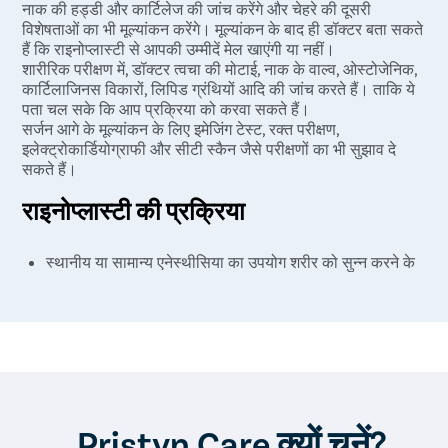
नाक की हड्डी और कार्टिलेज की जांच करेंगे और चेहरे की दूसरी
विशेषताओं का भी मूल्यांकन करेंगे। मूल्यांकन के बाद ही डॉक्टर बता सकते
हैं कि राइनोप्लास्टी से आपकी उम्मीदें मेल खाएंगी या नहीं।
शारीरिक परीक्षण में, डॉक्टर त्वचा की मोटाई, नाक के वाल्व, ओस्टोजेनिक,
कार्टिलाजिनस विकारों, लिपिड ग्रंथियों आदि की जांच करते हैं। ताकि ये
पता चल सके कि आप प्रक्रिया को करवा सकते हैं।
सर्जन आगे के मूल्यांकन के लिए इमेजिंग टेस्ट, रक्त परीक्षण,
इलेक्ट्रोकार्डियोग्राफी और सीटी स्कैन जैसे परीक्षणों का भी सुझाव दे
सकते हैं।
राइनोप्लास्टी की प्रक्रिया
स्थानीय या सामान्य एनेस्थीसिया का उपयोग शरीर को सुन्न करने के
लिए किया जाता है। स्थानीय एनेस्थीसिया के द्वारा, केवल नाक और
चेहरे की जगह को सुन्न किया जाएगा। सामान्य एनेस्थीसिया के माध्यम
से, पूरा शरीर सुन्न हो जाता है और सर्जरी के दौरान आप बेहोश होते
हैं।
नाक के अंदर (बंद सर्जरी में) या कोलुमेला (ओपन सर्जरी में) एक चीरा
लगाया जाता है। इस चीरे के माध्यम से, नाक की हड्डियों और
कार्टिलेज को कवर करने वाली त्वचा को ऊपर उठाया जाता है ताकि
सर्जन को आपकी नाक का आकर को बदलने या ठीक करने में नाक के
Pristyn Care क्यों चुनें?
अंदर तक पहुंचने में मदद मिलती है।