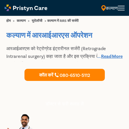
कल्याण
होम
>
कल्याण
>
यूरोलॉजी
>
कल्याण में RIRS की सर्जरी
कल्याण में आरआईआरएस ऑपरेशन
आरआईआरएस को रेट्रोग्रेड इंट्रारीनल सर्जरी (Retrograde
Intrarenal surgery) कहा जाता है और इस प्रक्रिया के द्वारा 14 मिमी
...
Read More
तक के गुर्दे की पथरी को निकाला जा सकता है। यह एक आधुनिक
प्रक्रिया है। इस ऑपरेशन के द्वारा गुर्दे, मूत्रवाहिनी, या मूत्राशय में फंसे
कॉल करें
080-6510-5112
पथरी का इलाज संभव है, उस पूरे ऑपरेशन में किसी भी कट या चीरे की
आवश्यकता नहीं होती है। न्यूनतम जटिलताओं के साथ पथरी निकालने के
लिए आरआईआरएस एक आधुनिक तकनीक है। कल्याण में आरआईआरएस
सर्जरी के बारे में अधिक जानने के लिए हमसे संपर्क करें।
डॉक्टर से फ्री सलाह लें