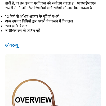
होती है, जो इस इलाज प्रक्रिया को सर्वोत्तम बनाता है। आरआईआरएस
शहर चुनें
सर्जरी से निम्नलिखित स्थितियों वाले रोगियों को लाभ मिल सकता है -
ओटीपी डाले
शहर चुनने 
12 मिमी से अधिक आकार के गुर्दे की पथरी
बीमारी का चयन करें
अन्य उपचार विधियों द्वारा पथरी निकालने में विफलता
रक्त हानि विकार
लोकेश
शारीरिक रूप से जटिल गुर्दे
Start typ
Free Consultation
लोकप्रिय 
निःशुल्क परामर्श बुक करें
अधिकतर सर्
ओवरव्यू
मुंबई
or
Circumci
Call Us
080-6510-5112
Pilonidal 
Piles
Rectal Pro
Fissure
Fistula
Fecal Inc