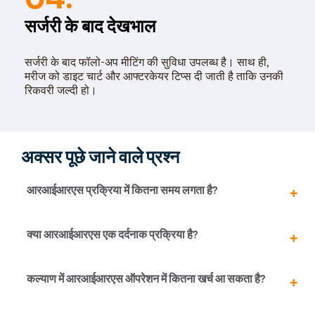
Tonsillitis
सर्जरी के बाद देखभाल
Adenoids
Hearing P
सर्जरी के बाद फॉलो-अप मीटिंग की सुविधा उपलब्ध है। साथ ही,
मरीज को डाइट चार्ट और आफ्टरकेयर टिप्स दी जाती है ताकि उनकी
Thyroid In
रिकवरी जल्दी हो।
Chronic Si
Recurrent 
Subacute 
अक्सर पूछे जाने वाले प्रश्न
Mastoidit
Parotide
आरआईआरएस प्रक्रिया में कितना समय लगता है?
Nose Surg
Vocal Cor
आमतौर पर आरआईआरएस ऑपरेशन में 1 से 1.5 घंटे का समय लगता
क्या आरआईआरएस एक दर्दनाक प्रक्रिया है?
है। पथरी के आकार, संख्या और स्थान जैसे कई कारक हैं जो इस
Adenotons
प्रक्रिया में लगने वाले समय को प्रभावित कर सकते हैं। ऑपरेशन का
Otitis Med
समय रोगी की चिकित्सा स्थिति और मूत्र रोग विशेष अन्य कारक हैं जो
नहीं, आरआईआरएस दर्दनाक प्रक्रिया नहीं है, क्योंकि इस प्रक्रिया में
कल्याण में आरआईआरएस ऑपरेशन में कितना खर्च आ सकता है?
इस अवधि को प्रभावित कर सकते हैं।
सुन्न या बेहोशी की दवा का प्रयोग होता है। हालांकि, एनेस्थीसिया का
Nasal Pol
असर खत्म होने पर स्टेंट डालने के कारण प्रक्रिया के बाद हल्की