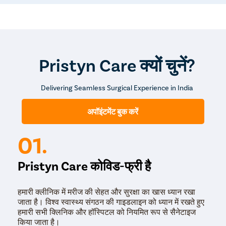
स्टेंट डालते हैं। स्टेंट एक लचीली और खोखली नली होती है, जो गुर्दे से
Anal Blea
मूत्रवाहिनी तक डाली जाती है। स्टेंट को गुर्दे में तब तक रखा जा सकता है,
Vaginal W
जब तक आपके शरीर से पथरी पूर्ण रूप से न निकल जाए। आमतौर पर
सामान्य परिस्थितियों में यह 10 से 14 दिनों का शरीर में रहता है। स्टेंट का
Molar Pre
उद्देश्य शरीर से पथरी के टुकड़ों को सुचारू रूप से बाहर निकालने में मदद
करना है।
Bartholin
Pristyn Care क्यों चुनें?
Miscarria
Endometri
Delivering Seamless Surgical Experience in India
Adenomyo
अपॉइंटमेंट बुक करें
Myomect
Dilation 
01.
Polypect
Pristyn Care कोविड-फ्री है
Turbinate
Uvulopala
हमारी क्लीनिक में मरीज की सेहत और सुरक्षा का खास ध्यान रखा
Adenoide
जाता है। विश्व स्वास्थ्य संगठन की गाइडलाइन को ध्यान में रखते हुए
Myringot
हमारी सभी क्लिनिक और हॉस्पिटल को नियमित रूप से सैनेटाइज
किया जाता है।
Microlary