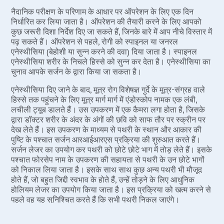
नैदानिक परीक्षण के परिणाम के आधार पर ऑपरेशन के लिए एक दिन
Vaginal R
निर्धारित कर लिया जाता है। ऑपरेशन की तैयारी करने के लिए आपको
Ectopic P
कुछ जरूरी दिशा निर्देश दिए जा सकते हैं, जिनके बारे में आप नीचे विस्तार में
पढ़ सकते हैं। ऑपरेशन से पहले, रोगी को स्पाइनल या जनरल
Laser Vagi
एनेस्थीसिया (बेहोशी या सुन्न करने की दवा) दिया जाता है। स्पाइनल
Vaginal Re
एनेस्थीसिया शरीर के निचले हिस्से को सुन्न कर देता है। एनेस्थीसिया का
चुनाव आपके सर्जन के द्वारा किया जा सकता है।
Pelvic Pai
एनेस्थीसिया दिए जाने के बाद, मूत्र रोग विशेषज्ञ गुर्दे के मूत्र-संग्रह वाले
Female Ur
हिस्से तक पहुंचने के लिए मूत्र मार्ग मार्ग में एंडोस्कोप नामक एक लंबी,
Lichen Sc
लचीली ट्यूब डालते हैं। उस उपकरण में एक कैमरा लगा होता है, जिसके
द्वारा डॉक्टर शरीर के अंदर के अंगों की छवि को साफ तौर पर स्क्रीन पर
Menstrual
देख लेते हैं। इस उपकरण के माध्यम से पथरी के स्थान और आकार की
Preconcep
पुष्टि के पश्चात सर्जन आरआईआरएस प्रक्रिया की शुरुआत करते हैं।
सर्जन लेजर का उपयोग कर पथरी को छोटे छोटे भाग में तोड़ लेते हैं। इसके
Uterine Fi
पश्चात फोरसेप नाम के उपकरण की सहायता से पथरी के उन छोटे भागों
Pcos Pco
को निकाल लिया जाता है। इसके साथ साथ कुछ अन्य पथरी भी मौजूद
होते हैं, जो बहुत जिद्दी स्वभाव के होते हैं, उन्हें तोड़ने के लिए आधुनिक
Pregnancy
होलियम लेजर का उपयोग किया जाता है। इस प्रक्रिया को खत्म करने से
पहले वह यह सुनिश्चित करते हैं कि सभी पथरी निकल जाएंगे।
Medical T
Laser Vagi
आमतौर पर, सर्जन मूत्रवाहिनी मार्ग का विस्तार करने के लिए डबल जे