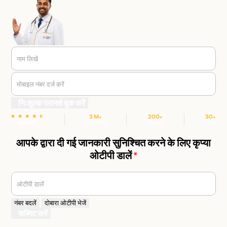
नाम लिखें
मोबाइल नंबर दर्ज करें
निःशुल्क परामर्श बुक करें
3 M+
200+
30+
स्टार रेटिंग
संतुष्ट मरीज
हॉस्पिटल
शहर
आपके द्वारा दी गई जानकारी सुनिश्चित करने के लिए कृप्या
ओटीपी डालें
*
ओटीपी डालें
नंबर बदलें
दोबारा ओटीपी भेजें
सब्मिट करें