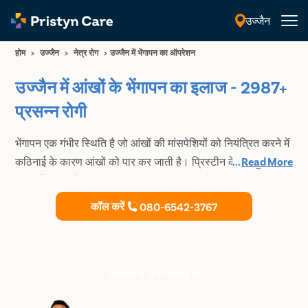
उज्जैन
हिंदी
होम
>
उज्जैन
>
नेत्र रोग
>
उज्जैन में भेंगापन का ऑपरेशन
उज्जैन में आंखों के भेंगापन का इलाज - 2987+
प्रसन्न रोगी
भेंगापन एक गंभीर स्थिति है जो आंखों की मांसपेशियों को नियंत्रित करने में
कठिनाई के कारण आंखों को पार कर जाती है। प्रिस्टीन केयर बहुत ही
...
Read More
कम दर्द की सर्जिकल प्रक्रिया के माध्यम से उज्जैनमें आँखों के भेंगापन का
सुरक्षित और किफ़ायती इलाज करते है। उज्जैनमें सबसे अच्छे आँखों के
कॉल करें
080-6542-3767
डॉक्टर के साथ अपनी अपॉइंटमेंट बुक करें और भेंगापन के इलाज की
योजना बनाएं।
डॉक्टर से फ्री सलाह लें