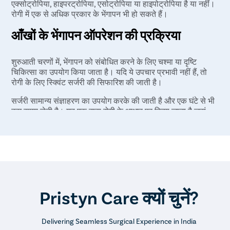
एक्सोट्रोपिया, हाइपरट्रोपिया, एसोट्रोपिया या हाइपोट्रोपिया है या नहीं।
रोगी में एक से अधिक प्रकार के भेंगापन भी हो सकते हैं।
आँखों के भेंगापन ऑपरेशन की प्रक्रिया
शुरुआती चरणों में, भेंगापन को संबोधित करने के लिए चश्मा या दृष्टि
चिकित्सा का उपयोग किया जाता है। यदि ये उपचार प्रभावी नहीं हैं, तो
रोगी के लिए स्क्विंट सर्जरी की सिफारिश की जाती है।
सर्जरी सामान्य संज्ञाहरण का उपयोग करके की जाती है और एक घंटे से भी
कम समय लेती है। यह एक बाह्य रोगी के आधार पर किया जाता है जहां
रोगी को उसी दिन छुट्टी दे दी जाती है। सर्जरी के दौरान-
लिड स्पेकुलम का उपयोग करके आंख/आंखों को खुला रखा जाता है।
कुछ मामलों में, दोनों आँखों को ठीक से संरेखित करने के लिए उनका
ऑपरेशन करना महत्वपूर्ण होता है।
सर्जन आंख की उस मांसपेशी को अलग कर देता है जो असंतुलित होती
है और उसे एक नई स्थिति में ले जाती है ताकि दोनों आंखें एक ही दिशा
में इंगित करें।
Pristyn Care क्यों चुनें?
घुलनशील टांके के साथ मांसपेशियों का पुन: संयोजन किया जाता है।
कुछ वयस्कों और किशोरों में, संरेखण को सही करने के लिए आंखों की
Delivering Seamless Surgical Experience in India
मांसपेशियों के और समायोजन की आवश्यकता होती है।