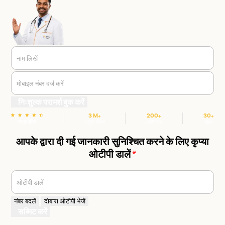
नाम लिखें
मोबाइल नंबर दर्ज करें
निःशुल्क परामर्श बुक करें
3 M+
200+
30+
स्टार रेटिंग
संतुष्ट मरीज
हॉस्पिटल
शहर
आपके द्वारा दी गई जानकारी सुनिश्चित करने के लिए कृप्या
ओटीपी डालें
*
ओटीपी डालें
नंबर बदलें
दोबारा ओटीपी भेजें
सब्मिट करें