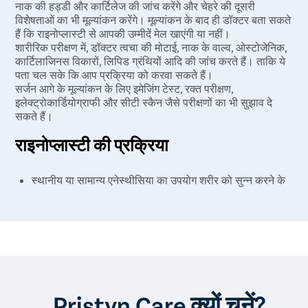
नाक की हड्डी और कार्टिलेज की जांच करेंगे और चेहरे की दूसरी
विशेषताओं का भी मूल्यांकन करेंगे। मूल्यांकन के बाद ही डॉक्टर बता सकते
हैं कि राइनोप्लास्टी से आपकी उम्मीदें मेल खाएंगी या नहीं।
शारीरिक परीक्षण में, डॉक्टर त्वचा की मोटाई, नाक के वाल्व, ओस्टोजेनिक,
कार्टिलाजिनस विकारों, लिपिड ग्रंथियों आदि की जांच करते हैं। ताकि ये
पता चल सके कि आप प्रक्रिया को करवा सकते हैं।
सर्जन आगे के मूल्यांकन के लिए इमेजिंग टेस्ट, रक्त परीक्षण,
इलेक्ट्रोकार्डियोग्राफी और सीटी स्कैन जैसे परीक्षणों का भी सुझाव दे
सकते हैं।
राइनोप्लास्टी की प्रक्रिया
स्थानीय या सामान्य एनेस्थीसिया का उपयोग शरीर को सुन्न करने के
लिए किया जाता है। स्थानीय एनेस्थीसिया के द्वारा, केवल नाक और
चेहरे की जगह को सुन्न किया जाएगा। सामान्य एनेस्थीसिया के माध्यम
से, पूरा शरीर सुन्न हो जाता है और सर्जरी के दौरान आप बेहोश होते
हैं।
नाक के अंदर (बंद सर्जरी में) या कोलुमेला (ओपन सर्जरी में) एक चीरा
लगाया जाता है। इस चीरे के माध्यम से, नाक की हड्डियों और
कार्टिलेज को कवर करने वाली त्वचा को ऊपर उठाया जाता है ताकि
सर्जन को आपकी नाक का आकर को बदलने या ठीक करने में नाक के
Pristyn Care क्यों चुनें?
अंदर तक पहुंचने में मदद मिलती है।