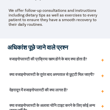
We offer follow-up consultations and instructions
including dietary tips as well as exercises to every
patient to ensure they have a smooth recovery to
their daily routines.
अधिकांश पूछे जाने वाले प्रश्न
वजाइनोप्लास्टी की प्रक्रिया खत्म होने के बाद क्या होता है?
सर्जरी की पक्रिया पूर्ण होने के बाद महिला को रिकवरी रूम में ले जाया
क्या वजाइनोप्लास्टी के तुरंत बाद अस्पताल से छुट्टी मिल जाएगी?
जाएगा। कुछ मिनटों में महिला को होश आ जाएगा, होश आने के उपरान्त
डॉक्टर महिला के स्वास्थ्य की जाँच करेंगे।
नहीं, यह एक मेजर प्रक्रिया है और आपको कम से कम 1 दिन अस्पताल
देहरादून में वजाइनोप्लास्टी की क्या लागत है?
में ही रहना पड़ सकता है।
वजाइनोप्लास्टी का खर्च इसके प्रकार पर निर्भर करता है, जैसे ऑर्गन
क्या वजाइनोप्लास्टी के अलावा योनि टाइट करने के लिए कोई अन्य
प्रोलैप्स पर इसका खर्चा अलग होगा और जेंडर ट्रांसप्लांट में अलग,