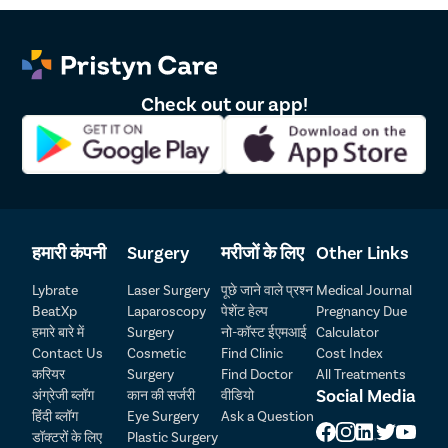
देहरादून में Pristyn Care वजाइनोप्लास्टी के लिए सबसे अच्छी
फैसिलिटी और अच्छे डॉक्टर प्रदान करता है। वजाइनोप्लास्टी एक
काम्प्लेक्स ट्रीटमेंट है, इसलिए इस सर्जरी को करने के लिए एक अच्छे
सर्जन और एडवांस उपकरण का होना बहुत आवश्यक है, अन्यथा सर्जरी के
बाद महिला को बहुत सी जटिलताएं हो सकती हैं। अन्य शहरों की तरह
Check out our app!
देहरादून में भी प्रिस्टीन केयर के पास 15 से अधिक वर्ष के अनुभव वाले
सर्जन हैं एवं इंडिया के लेटेस्ट उपकरण हैं जो सर्जरी को काम्प्लेक्स फ्री
और एडवांस बनाते हैं।
देहरादून में एक अच्छा और एडवांस उपचार पाने के लिए बिना देरी किए
Pristyn Care में अपॉइंटमेंट बुक करें या हमें फोन करें।
हमारी कंपनी
Surgery
मरीजों के लिए
Other Links
Lybrate
Laser Surgery
पूछे जाने वाले प्रश्न
Medical Journal
BeatXp
Laparoscopy
पेशेंट हेल्प
Pregnancy Due
हमारे बारे में
Surgery
नो-कॉस्ट ईएमआई
Calculator
Contact Us
Cosmetic
Find Clinic
Cost Index
करियर
Surgery
Find Doctor
All Treatments
Patient Detail
Social Media
अंग्रेजी ब्लॉग
कान की सर्जरी
वीडियो
हिंदी ब्लॉग
Eye Surgery
Ask a Question
नाम लिखें
OTP
डॉक्टरों के लिए
Plastic Surgery