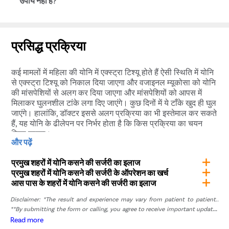
उपाय नहीं है?
ठीक इसी तरह अगर इसका उपयोग योनि टाइट करने के लिए किया जा
रहा है तो उसकी कीमत भी अलग होगी, यदि आप आप अपने दिक्कतों के
अनुसार सही खर्च जानना चाहते हैं तो हमें फोन कर सकते हैं।
यदि आप घरेलू उपाय के बारे में सोच रहे हैं तो न सोचें, इससे कोई लाभ
नहीं होता है। लेकिन यदि आपका पेल्विक ऑर्गन प्रोलैप्स नहीं है तो
प्रसिद्ध प्रक्रिया
लेजर वजाइनल टाइटनिंग प्रक्रिया की मदद ले सकते हैं। यह कोई
सर्जरी नहीं है और न ही योनि में कोई कट या ब्लीडिंग होगी। इसे करवाने
कई मामलों में महिला की योनि में एक्स्ट्रा टिश्यू होते हैं ऐसी स्थिति में योनि
के बाद आप तुरंत घर या ऑफिस जा सकते हैं, प्रक्रिया करने में महज
से एक्स्ट्रा टिश्यू को निकाल दिया जाएगा और वजाइनल म्यूकोसा को योनि
20 मिनट का समय लगता है।
की मांसपेशियों से अलग कर दिया जाएगा और मांसपेशियों को आपस में
मिलाकर घुलनशील टांके लगा दिए जाएंगे। कुछ दिनों में ये टाँके खुद ही घुल
जाएंगे। हालांकि, डॉक्टर इससे अलग प्रक्रिया का भी इस्तेमाल कर सकते
हैं, यह योनि के ढीलेपन पर निर्भर होता है कि किस प्रक्रिया का चयन
किया जाएगा।
और पढ़ें
यदि महिला ब्लड थिनर या अन्य ऐसी दवाइयों का सेवन कर रही है जिससे
सर्जरी में प्रभाव पड़ सकता है तो उसे उन दवाइयों से परहेज करने को कहा
प्रमुख शहरों में योनि कसने की सर्जरी का इलाज
जाता है या उन दवाइयों के स्थान पर दूसरी दवाइयाँ संस्तुत की जाती हैं।
प्रमुख शहरों में योनि कसने की सर्जरी के ऑपरेशन का खर्च
आस पास के शहरों में योनि कसने की सर्जरी का इलाज
देहरादून में Pristyn Care से कराएं
Disclaimer: *The result and experience may vary from patient to patient..
वजाइनोप्लास्टी
**By submitting the form or calling, you agree to receive important updates
and marketing communications.
Read more