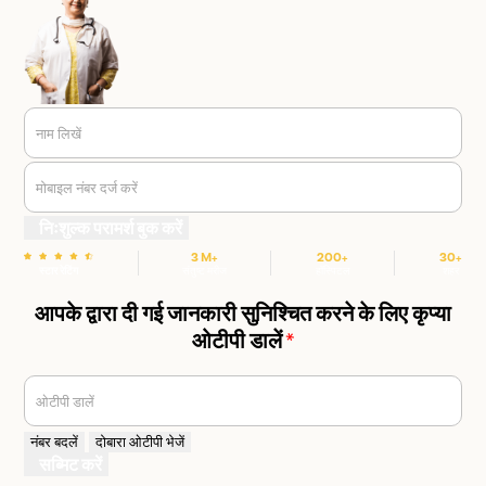
नाम लिखें
मोबाइल नंबर दर्ज करें
निःशुल्क परामर्श बुक करें
3 M+
200+
30+
स्टार रेटिंग
संतुष्ट मरीज
हॉस्पिटल
शहर
आपके द्वारा दी गई जानकारी सुनिश्चित करने के लिए कृप्या
ओटीपी डालें
*
ओटीपी डालें
नंबर बदलें
दोबारा ओटीपी भेजें
सब्मिट करें