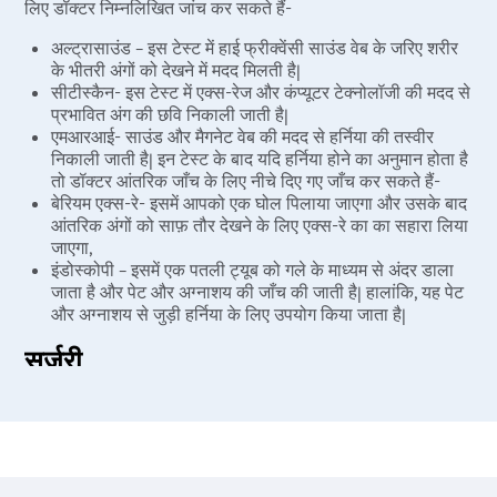
लिए डॉक्टर निम्नलिखित जांच कर सकते हैं-
अल्ट्रासाउंड – इस टेस्ट में हाई फ्रीक्वेंसी साउंड वेब के जरिए शरीर
के भीतरी अंगों को देखने में मदद मिलती है|
सीटीस्कैन- इस टेस्ट में एक्स-रेज और कंप्यूटर टेक्नोलॉजी की मदद से
प्रभावित अंग की छवि निकाली जाती है|
एमआरआई- साउंड और मैगनेट वेब की मदद से हर्निया की तस्वीर
निकाली जाती है| इन टेस्ट के बाद यदि हर्निया होने का अनुमान होता है
तो डॉक्टर आंतरिक जाँच के लिए नीचे दिए गए जाँच कर सकते हैं-
बेरियम एक्स-रे- इसमें आपको एक घोल पिलाया जाएगा और उसके बाद
आंतरिक अंगों को साफ़ तौर देखने के लिए एक्स-रे का का सहारा लिया
जाएगा,
इंडोस्कोपी – इसमें एक पतली ट्यूब को गले के माध्यम से अंदर डाला
जाता है और पेट और अग्नाशय की जाँच की जाती है| हालांकि, यह पेट
और अग्नाशय से जुड़ी हर्निया के लिए उपयोग किया जाता है|
सर्जरी
हर्निया की सर्जरी दो प्रकार से के जा सकती है, ओपन और लेप्रोस्कोपिक|
दोनों ही प्रकार में डॉक्टर मेष (mesh-जाल) की मदद से हर्निया को ठीक
करते हैं| Pristyn Care के सर्जन हर्निया का लेप्रोस्कोपिक उपचार करते
हैं| हर्निया की ओपन सर्जरी में प्रभावित हिस्से पर बहुत बड़ा चीरा लगाया