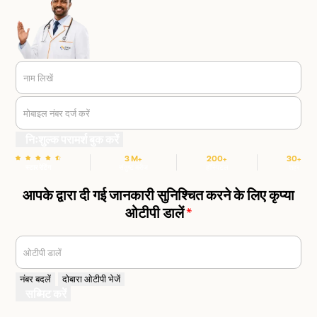
नाम लिखें
मोबाइल नंबर दर्ज करें
निःशुल्क परामर्श बुक करें
3 M+
200+
30+
स्टार रेटिंग
संतुष्ट मरीज
हॉस्पिटल
शहर
आपके द्वारा दी गई जानकारी सुनिश्चित करने के लिए कृप्या
ओटीपी डालें
*
ओटीपी डालें
नंबर बदलें
दोबारा ओटीपी भेजें
सब्मिट करें