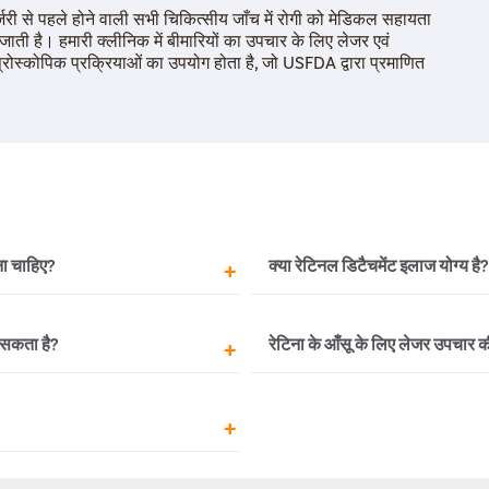
विट्रोक्टोमी- यह सर्जिकल उपचार न्यूमेटिक रेटिनोपेक्सी के
्जरी से पहले होने वाली सभी चिकित्सीय जाँच में रोगी को मेडिकल सहायता
इस प्रक्रिया में श्वेतपटल में एक छोटा सा चीरा लगाया जाता 
 जाती है। हमारी क्लीनिक में बीमारियों का उपचार के लिए लेजर एवं
जाता है। आंख में असामान्यताएं, जैसे कि निशान ऊतक, विट्रि
प्रोस्कोपिक प्रक्रियाओं का उपयोग होता है, जो USFDA द्वारा प्रमाणित
रेटिना को गैस बुलबुले का उपयोग करके वापस अपनी स्थिति में
।
हैं।
रेटिनल डिटैचमेंट सर्जरी एक आउट पेशेंट के आधार पर की जाती ह
सफलता दर होती है।
ना चाहिए?
क्या रेटिनल डिटैचमेंट इलाज योग्य है?
े परामर्श लेना चाहिए। वे
शल्य चिकित्सा प्रक्रिया के साथ 
ल सकता है?
रेटिना के आँसू के लिए लेजर उपचार 
यों का निदान और उपचार करने में
हालाँकि, सर्जरी भी एक स्थायी इला
ना डिटैचमेंट उपचार के लिए वसई
संभावना बनी रहेगी और केवल उम्र 
 या क्लिनिक पा सकते हैं। हम आपको
रेटिनल टीयर और डिटैचमेंट के ल
दान करेंगे, और आप यह चुन सकते हैं
या आंसू के आसपास के ऊतकों को ज
जिसके परिणामस्वरूप निशान के ऊतक
जोड़ देता है, जिससे आंख की उचित