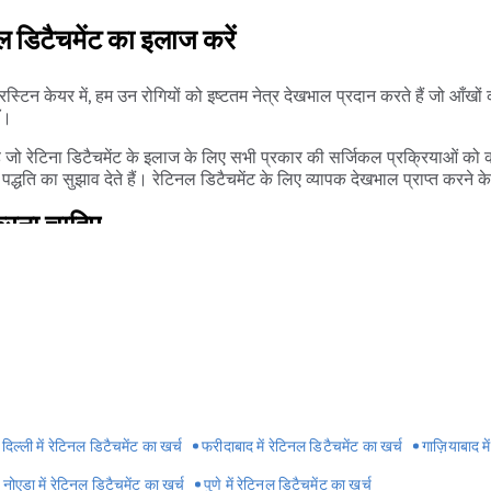
फिर से अलग हो जाए, और आपको दूसरी
नल डिटैचमेंट का इलाज करें
प्रिस्टिन केयर में, हम उन रोगियों को इष्टतम नेत्र देखभाल प्रदान करते हैं जो आँखो
ँ।
म है जो रेटिना डिटैचमेंट के इलाज के लिए सभी प्रकार की सर्जिकल प्रक्रियाओं को कर
्धति का सुझाव देते हैं। रेटिनल डिटैचमेंट के लिए व्यापक देखभाल प्राप्त करने 
करना चाहिए
 फिर भी संभावना है कि भविष्य में रेटिना फिर से अलग हो जाएगी। इन संभावनाओं क
आई पैच पहनें।
रे में सख्त रहें। आपको यह सुनिश्चित करने के लिए अपना सिर नीचे रखना पड़ सकत
 की बूंदों का प्रयोग करें।
दिल्ली में रेटिनल डिटैचमेंट का खर्च
फरीदाबाद में रेटिनल डिटैचमेंट का खर्च
गाज़ियाबाद मे
चीज जो आप कर सकते हैं वह आंखों की चोटों और बीमारियों से बचना है जो इस स्
नोएडा में रेटिनल डिटैचमेंट का खर्च
पुणे में रेटिनल डिटैचमेंट का खर्च