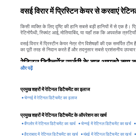
सर्जिकल उपचार के बाद भी, हमेशा संभावना होती है कि रेटिना 
सर्जरी की आवश्यकता हो सकती है।
वसई विरार में प्रिस्टिन केयर से करवाएं रेटि
किसी व्यक्ति के लिए दृष्टि की हानि सबसे बड़ी हानियों में से एक है। 
रेटिनोपैथी, स्क्विंट आई, मोतियाबिंद, या यहाँ तक कि अपवर्तक त्रुटिया
वसई विरार में प्रिस्टीन केयर नेत्र रोग विशेषज्ञों की एक समर्पित टी
का पूरी तरह से निदान करते हैं और तदनुसार सबसे प्रशंसनीय उपचार पद
रेटिनल डिटैचमेंट सर्जरी के बाद आपको क्या 
और पढ़ें
हालांकि रेटिना डिटैचमेंट के लिए शल्य चिकित्सा उपचार प्रभावी है,
आंखें ठीक से ठीक हो जाएं, डॉक्टर आपको विस्तृत निर्देश देंगे।
प्रमुख शहरों में रेटिनल डिटैचमेंट का इलाज
प्रक्रिया से गुजरने के बाद आपको कुछ बातों का ध्यान रखना होगा-
चेन्नई में रेटिनल डिटैचमेंट का इलाज
जब तक डॉक्टर सुझाव दें तब तक अपनी आंखों की सुरक्षा के लिए 
अगर आंख में बुलबुला चला गया है, तो अपने सिर की स्थिति के बा
प्रमुख शहरों में रेटिनल डिटैचमेंट के ऑपरेशन का खर्च
संक्रमण को रोकने और आंखों को साफ करने के लिए निर्धारित आंखों
बैंगलोर में रेटिनल डिटैचमेंट का खर्च
चेन्नई में रेटिनल डिटैचमेंट का खर्च
जैसा कि आप रेटिनल डिटैचमेंट को रोक नहीं सकते हैं, सबसे अच्छी 
हैदराबाद में रेटिनल डिटैचमेंट का खर्च
मुंबई में रेटिनल डिटैचमेंट का खर्च