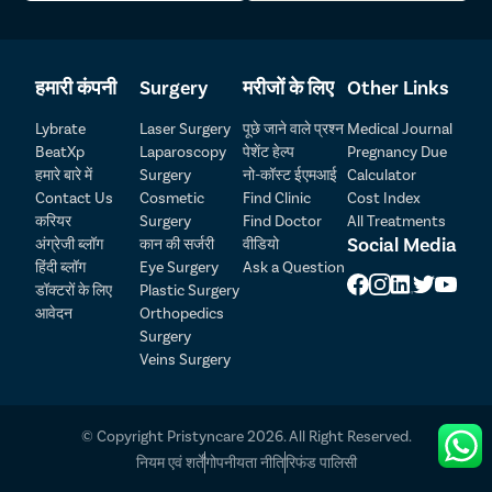
हमारी कंपनी
Surgery
मरीजों के लिए
Other Links
Lybrate
Laser Surgery
पूछे जाने वाले प्रश्न
Medical Journal
BeatXp
Laparoscopy
पेशेंट हेल्प
Pregnancy Due
हमारे बारे में
Surgery
नो-कॉस्ट ईएमआई
Calculator
Contact Us
Cosmetic
Find Clinic
Cost Index
करियर
Surgery
Find Doctor
All Treatments
Patient Detail
Social Media
अंग्रेजी ब्लॉग
कान की सर्जरी
वीडियो
हिंदी ब्लॉग
Eye Surgery
Ask a Question
नाम लिखें
OTP
डॉक्टरों के लिए
Plastic Surgery
₹
आवेदन
Orthopedics
मोबाइल नंबर दर्ज करें
Surgery
Total Payable
Veins Surgery
शहर चुनें
© Copyright Pristyncare 2026. All Right Reserved.
Select Disease
Pay Later
नियम एवं शर्तें
गोपनीयता नीति
रिफंड पालिसी