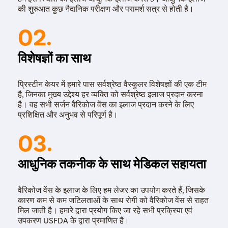
की शुरुआत कुछ नैदानिक परीक्षण और परामर्श सत्र से होती है।
तिथि को निर्धारित किया जाता है। इस वैरिकाज़ वेंस के इलाज में,
लेज़र हीट का उपयोग किया जाता है। इससे नसों में रक्त का संचार
02.
रुक जाता है, जिसके कारण समय के साथ, परेशान करने वाली नसें
गायब हो जाती हैं।
एंडोवेनस लेजर उपचार
: इस प्रक्रिया का प्रयोग पैरों में बड़े वैरिकाज़
विशेषज्ञों का साथ
वेंस के इलाज में मदद करता है। इस इलाज से पहले, लोकल
एनेस्थीसिया या बेहोशी की दवा का उपयोग किया जाता है, जो ऑपरेशन
वाले क्षेत्र को सुन्न करने में मदद करता है। फिर कैथेटर [एक पतली
प्रिस्टीन केयर में हमारे पास सर्वश्रेष्ठ वैस्कुलर विशेषज्ञों की एक टीम
ट्यूब] डालने के लिए आपकी त्वचा में एक छोटा सा चीरा लगाया
है, जिनका मुख्य उद्देश्य हर व्यक्ति को सर्वश्रेष्ठ इलाज प्रदान करना
जाएगा। इसके बाद, कैथेटर के माध्यम से वैरिकाज़ वेंस में एक लेजर
है। वह सभी सर्जन वैरिकोज वेंस का इलाज प्रदान करने के लिए
फाइबर डाला जाता है।
प्रशिक्षित और अनुभव से परिपूर्ण है।
एक बार लेज़र फाइबर लगने के बाद, सर्जन कैथेटर को धीरे-धीरे बाहर
03.
निकाल लेते हैं। ऐसा करने से लेजर फाइबर से निकलने वाला उच्च-ऊर्जा
लेजर वैरिकाज़ वेंस को गर्म करता है, जिससे वह बंद हो जाता है और अंततः
सिकुड़ जाता है। प्रक्रिया पूरी हो जाने के बाद, कट या चीरे को बंद कर
आधुनिक तकनीक के साथ मेडिकल सहायता
दिया जाता है।
वैरिकोज वेंस के इलाज के लिए हम लेजर का उपयोग करते हैं, जिसके
कारण कम से कम जटिलताओं के साथ रोगी को वैरिकोज वेंस से राहत
मिल जाती है। हमारे द्वारा प्रयोग किए जा रहे सभी प्रक्रिया एवं
उपकरण USFDA के द्वारा प्रमाणित है।