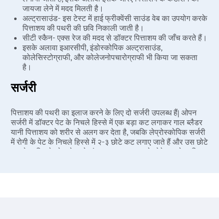
जायजा लेने में मदद मिलती है।
अल्ट्रासाउंड- इस टेस्ट में हाई फ्रीक्वेंसी साउंड वेब का उपयोग करके
पित्ताशय की पथरी की छवि निकाली जाती है।
सीटी स्कैन- एक्स रेज की मदद से डॉक्टर पित्ताशय की जाँच करते हैं।
इसके अलावा इआरसीपी, इंडोस्कोपिक अल्ट्रासाउंड,
कोलेसिस्टोग्राफी, और कोलेजनोपचारोग्राफी भी किया जा सकता
है।
सर्जरी
पित्ताशय की पथरी का इलाज करने के लिए दो सर्जरी उपलब्ध हैं| ओपन
सर्जरी में डॉक्टर पेट के निचले हिस्से में एक बड़ा कट लगाकर गाल ब्लैडर
यानी पित्ताशय को शरीर से अलग कर देता है, जबकि लेप्रोस्कोपिक सर्जरी
में रोगी के पेट के निचले हिस्से में २-३ छोटे कट लगाए जाते हैं और उस छोटे
कट के जरिए लेप्रोस्कोप को अंदर डालकर एक दूसरे छोटे कट के जरिए
पित्ताशय को अलग करके निकाल दिया जाता है|
पित्ताशय की सर्जरी को कोलेस्टेक्टोमी कहते हैं| जब यह प्रक्रिया
लेप्रोस्कोप के जरिए की जाती है तब उसे लेप्रोस्कोपिक कोलेस्टेक्टोमी
कहते हैं।