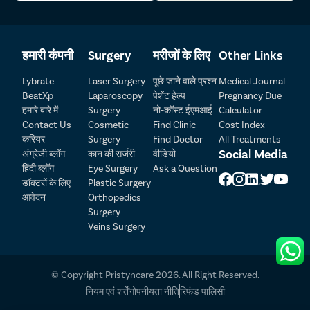
हमारी कंपनी
Surgery
मरीजों के लिए
Other Links
Lybrate
Laser Surgery
पूछे जाने वाले प्रश्न
Medical Journal
BeatXp
Laparoscopy
पेशेंट हेल्प
Pregnancy Due
हमारे बारे में
Surgery
नो-कॉस्ट ईएमआई
Calculator
Patient Detail
Contact Us
Cosmetic
Find Clinic
Cost Index
करियर
Surgery
Find Doctor
All Treatments
नाम लिखें
OTP
Social Media
अंग्रेजी ब्लॉग
कान की सर्जरी
वीडियो
₹
हिंदी ब्लॉग
Eye Surgery
Ask a Question
मोबाइल नंबर दर्ज करें
डॉक्टरों के लिए
Plastic Surgery
Total Payable
आवेदन
Orthopedics
Surgery
शहर चुनें
Veins Surgery
Select Disease
Pay Later
© Copyright Pristyncare 2026. All Right Reserved.
Book Free Appointment
नियम एवं शर्तें
गोपनीयता नीति
रिफंड पालिसी