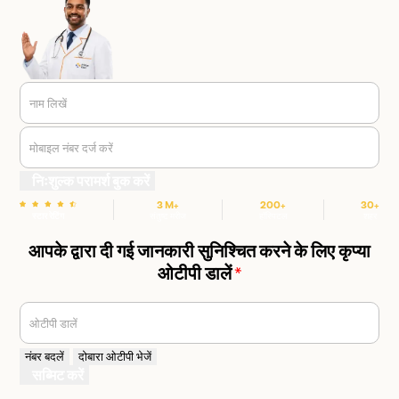
नाम लिखें
मोबाइल नंबर दर्ज करें
निःशुल्क परामर्श बुक करें
3 M+
200+
30+
स्टार रेटिंग
संतुष्ट मरीज
हॉस्पिटल
शहर
आपके द्वारा दी गई जानकारी सुनिश्चित करने के लिए कृप्या
ओटीपी डालें
*
ओटीपी डालें
नंबर बदलें
दोबारा ओटीपी भेजें
सब्मिट करें