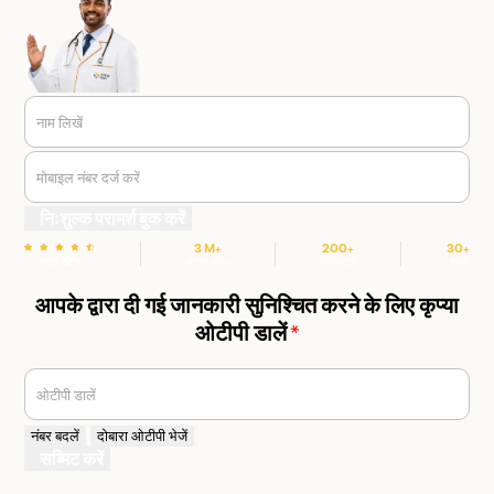
नाम लिखें
मोबाइल नंबर दर्ज करें
निःशुल्क परामर्श बुक करें
3 M+
200+
30+
स्टार रेटिंग
संतुष्ट मरीज
हॉस्पिटल
शहर
आपके द्वारा दी गई जानकारी सुनिश्चित करने के लिए कृप्या
ओटीपी डालें
*
ओटीपी डालें
नंबर बदलें
दोबारा ओटीपी भेजें
सब्मिट करें