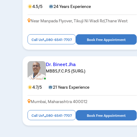
4.5/5
24 Years Experience
Near Manpada Flyover, Tikuji Ni Wadi Rd,Thane West
Call Us
080-6541-7707
Book Free Appointment
Dr. Bineet Jha
MBBS,F.C.P.S (SURG.)
4.7/5
21 Years Experience
Mumbai, Maharashtra 400012
Call Us
080-6541-7707
Book Free Appointment