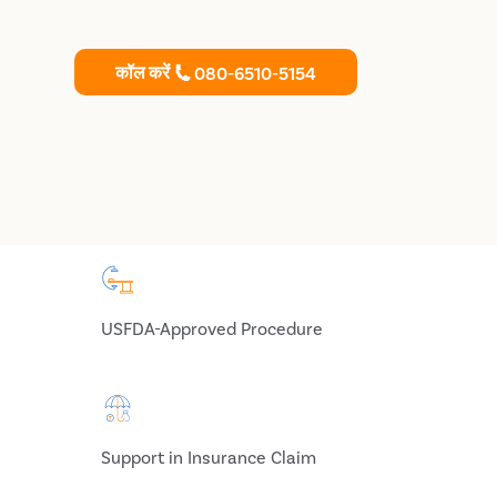
कॉल करें
080-6510-5154
USFDA-Approved Procedure
Support in Insurance Claim