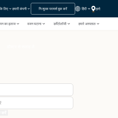
निःशुल्क परामर्श बुक करें
हिंदी
ठाणे
 के लिए
हमारी कंपनी
झपन का इलाज
वजन घटाना
डर्मेटोलॉजी
हमारे अस्पताल
डॉक्टर से सलाह लें
ं
 करें