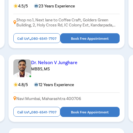
4.5/5
23 Years Experience
Shop no.1, Next lane to Coffee Craft, Golders Green
Building, 2, Holy Cross Rd, IC Colony Ext, Kandarpada,
Borivali West, Mumbai, Maharashtra 400103
Call Us
080-6541-7707
Book Free Appointment
Dr. Nelson V Junghare
MBBS, MS
4.8/5
12 Years Experience
Navi Mumbai, Maharashtra 400706
Call Us
080-6541-7707
Book Free Appointment