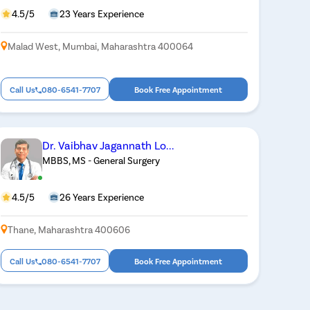
4.5/5
23 Years Experience
Malad West, Mumbai, Maharashtra 400064
Call Us
080-6541-7707
Book Free Appointment
Dr. Vaibhav Jagannath Lo...
MBBS, MS - General Surgery
4.5/5
26 Years Experience
Thane, Maharashtra 400606
Call Us
080-6541-7707
Book Free Appointment