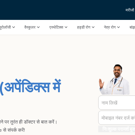
मरीजों
यूरोलॉजी
वैस्कुलर
एस्थेटिक्स
हड्डी रोग
नेत्र रोग
बां
अपेंडिक्स में
नाम लिखें
मोबाइल नंबर दर्ज करे
 पर तुरंत ही डॉक्टर से बात करें।
निःशुल्क परामर्श बुक
े संपर्क करें!