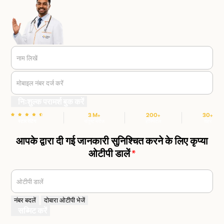
नाम लिखें
मोबाइल नंबर दर्ज करें
निःशुल्क परामर्श बुक करें
3 M+
200+
30+
स्टार रेटिंग
संतुष्ट मरीज
हॉस्पिटल
शहर
आपके द्वारा दी गई जानकारी सुनिश्चित करने के लिए कृप्या
ओटीपी डालें
*
ओटीपी डालें
नंबर बदलें
दोबारा ओटीपी भेजें
सब्मिट करें