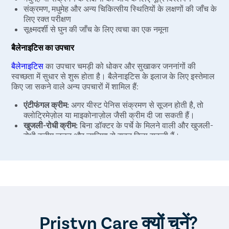
संक्रमण, मधुमेह और अन्य चिकित्सीय स्थितियों के लक्षणों की जाँच के
लिए रक्त परीक्षण
सूक्ष्मदर्शी से घुन की जाँच के लिए त्वचा का एक नमूना
बैलेनाइटिस का उपचार
बैलेनाइटिस
का उपचार चमड़ी को धोकर और सुखाकर जननांगों की
स्वच्छता में सुधार से शुरू होता है। बैलेनाइटिस के इलाज के लिए इस्तेमाल
किए जा सकने वाले अन्य उपचारों में शामिल हैं:
एंटीफंगल क्रीम:
अगर यीस्ट पेनिस संक्रमण से सूजन होती है, तो
क्लोट्रिमेज़ोल या माइकोनाज़ोल जैसी क्रीम दी जा सकती हैं।
खुजली-रोधी क्रीम:
बिना डॉक्टर के पर्चे के मिलने वाली और खुजली-
रोधी क्रीम जलन और लालिमा से राहत दिला सकती हैं।
स्टेरॉयड क्रीम:
कॉर्टिकोस्टेरॉइड युक्त क्रीम खुजली और सूजन को
कम करने में मदद कर सकती हैं।
एंटीबायोटिक्स:
अगर यौन संचारित संक्रमण के कारण होता है, तो
एंटीबायोटिक्स भी दी जा सकती हैं। एंटीबायोटिक का प्रकार और
अवधि इस बात पर निर्भर करेगी कि आपको कौन सा यौन संचारित रोग
है।
खतना
:
अगर आपको बार-बार बैलेनाइटिस के लक्षण दिखाई देते हैं, तो
Pristyn Care क्यों चुनें?
आपका डॉक्टर चमड़ी हटाने और भविष्य में होने वाले लक्षणों और
जटिलताओं को रोकने के लिए लेज़र खतना या स्टेपलर खतना करवाने