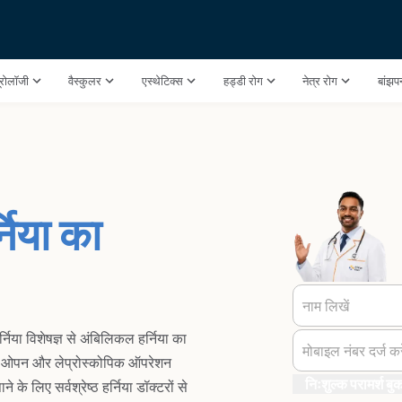
ूरोलॉजी
वैस्कुलर
एस्थेटिक्स
हड्डी रोग
नेत्र रोग
बांझ
निया का
नाम लिखें
र्निया विशेषज्ञ से अंबिलिकल हर्निया का
मोबाइल नंबर दर्ज करे
 - ओपन और लेप्रोस्कोपिक ऑपरेशन
निःशुल्क परामर्श बुक
े लिए सर्वश्रेष्ठ हर्निया डॉक्टरों से