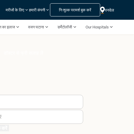
निःशुल्क परामर्श बुक करें
पनवेल
मरीजों के लिए
हमारी कंपनी
पन का इलाज
वजन घटाना
डर्मेटोलॉजी
Our Hospitals
डॉक्टर से फ्री सलाह लें
ं
 करें